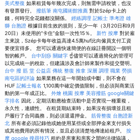
美式整復
如果租賃每年幾次完成，則無需申請稅號，也沒
有發票發行。
撥筋筆
南屯國術館推薦
對於Szép卡上的
錢，何時完全花錢都沒關係。
經絡調理
記帳士 準考證
雄
獅 台胞證
根據目前生效的規則，至少一年（3月20日和9月
20日）未使用的“卡​​住”金額一次性15％。
新竹 按摩
對於雇
主來說，Szép卡每年收益高達4.5萬huf比向僱員支付工資
要便宜得多。 您可以通過快速簡便的在線註冊開設一個明
智的帳戶。
台中刮痧
關鍵字
☝儘管可以通過簡化的管理可
以完成統一的稅款，但建議涉及會計師來製作和提交聲明。
台中 撥 筋 堂 公益店 傳統 整復 推拿 深層 調理 職業 勞損
南屯區的評論
如果業務在這一年開始或中斷，則不會在
HUF
記帳士報名
1,100萬中確定價值限制，但必須與商業活
動的第一年成正比。
外燴
桃園 按摩
美容撥筋
google關鍵
字排名
因此，定期活動應檢查活動中是否實現一種重複，
永久性，連續性。 在租賃期結束時，如果沒有損壞並且租
戶履行了合同義務，則必須退還押金。
筋骨整復
台胞證新
北
所有者必須記錄他或她使用某些或全部押金來支付損失
或其他費用的所有情況，並且必須清楚地傳達給租戶。
按
摩
google 搜尋技巧
租約是房東和房客之間的法律協議，