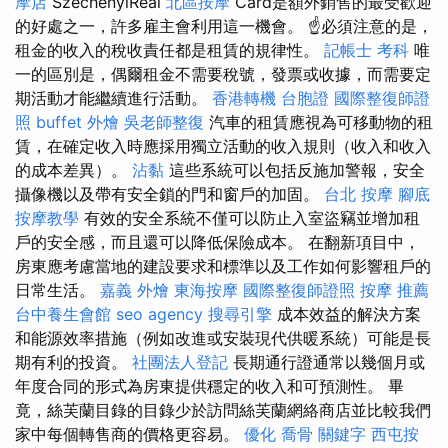
摩店
SzéchenyiReal
北區按摩
Card是額外銷售的最受歡迎
的好處之一，許多雇主會利用這一機會。 ☝必須注意的是，
租金的收入的稅收責任都是租賃的規律性。
記帳士 考科
唯
一的區別是，偶爾租金不需要稅號，發票或收據，而需要定
期活動才能繼續進行活動。
香港轉機 台胞證
國際整復師證
照
buffet 外燴
吳老師整復
汽車的租賃應視為可移動物的租
賃，在確定收入時應採用獨立活動的收入規則（收入和收入
的成本差異）。
沾黏
這些系統可以包括反施加警報，安全
攝像機以及帶有安全鎖的門和窗戶的加固。
台北 按摩
腳底
按摩教學
有效的安全系統不僅可以防止入室盜竊並增加租
戶的安全感，而且還可以降低保險成本。 在翻新項目中，
房東應考慮當地的建設要求和標準以及工作如何影響租戶的
日常生活。
嘉義 外燴
東海按摩
國際整復師證照
按摩 推薦
台中養生會館
seo agency
搜尋引擎
成本效益的解決方案
和能源效率措施（例如改進或安裝現代供暖系統）可能是長
期有利的投資。
社團法人登記
長期通行證通常以幾個月或
年度合同的形式為房東提供穩定的收入和可預測性。 畢
竟，絲芙蘭目錄的目錄少於訪問絲芙蘭網絡商店並比較我們
家中每個轉售商的價格更容易。
優化
喬骨
關鍵字
西屯按