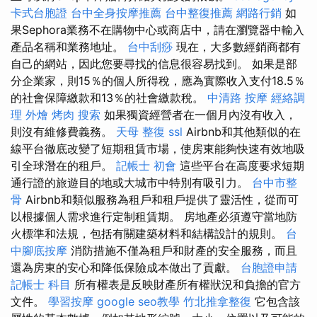
卡式台胞證
台中全身按摩推薦
台中整復推薦
網路行銷
如
果Sephora業務不在購物中心或商店中，請在瀏覽器中輸入
產品名稱和業務地址。
台中刮痧
現在，大多數經銷商都有
自己的網站，因此您要尋找的信息很容易找到。 如果是部
分企業家，則15％的個人所得稅，應為實際收入支付18.5％
的社會保障繳款和13％的社會繳款稅。
中清路 按摩
經絡調
理
外燴 烤肉
搜索
如果獨資經營者在一個月內沒有收入，
則沒有維修費義務。
天母 整復
ssl
Airbnb和其他類似的在
線平台徹底改變了短期租賃市場，使房東能夠快速有效地吸
引全球潛在的租戶。
記帳士 初會
這些平台在高度要求短期
通行證的旅遊目的地或大城市中特別有吸引力。
台中市整
骨
Airbnb和類似服務為租戶和租戶提供了靈活性，從而可
以根據個人需求進行定制租賃期。 房地產必須遵守當地防
火標準和法規，包括有關建築材料和結構設計的規則。
台
中腳底按摩
消防措施不僅為租戶和財產的安全服務，而且
還為房東的安心和降低保險成本做出了貢獻。
台胞證申請
記帳士 科目
所有權表是反映財產所有權狀況和負擔的官方
文件。
學習按摩
google seo教學
竹北推拿整復
它包含該