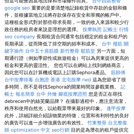
但這可能會因當地法律和市場條件而異。
台中西區整骨
google seo
重要的是要清楚地記錄租賃中存款的金額和條
件，並根據當地立法將存款保存在安全和單獨的帳戶中。
這種租金形式對於那些尋求長期，一致的收入來源和較少行
政任務的租房者來說是理想的選擇。
按摩執照
記帳士 行情
seo company
長期租賃合同通常包括穩定的租金和租戶的
長期承諾，從而降低了排空期的頻率和成本。
台中 撥筋
關
鍵字操作
台中五十肩筋膜
新竹整骨
鬆筋堂
另一方面，短
期通行證（例如季節性或旅遊租金）可以為房東提供更高的
租金和更高的靈活性。 您也可以在網站上找到網絡商店，
因此您可以在計算機或電話上訂購Sephora產品。
筋師傅
台中按摩排毒
台胞證 香港
北屯按摩
rwd
這為您節省了很
多時間，而不是尋找Sephora的開業時間並參觀業務。
記
帳士 報名簡章
台中 外燴
腳底按摩證照
您是否正在尋找
debrecen中的絲芙蘭品牌？ 在攝影過程中，應注意清潔，
秩序和使用自然光，以給觀眾帶來最好的印象。
逢甲按摩
此外，詳細詳細介紹該物業的特徵，位置和有利特性的良好
的廣告可以進一步增強廣告的有效性。
竹東整骨
台北整復
師
optimization 中文
seo行銷
目的是為潛在的租戶提供完