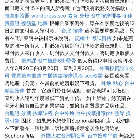
是完整的獨資老闆，則必須在每月捐款期間考慮最低規則，
而只應支付15％的個人所得稅（他們沒有義務支付捐款）。
推拿師證照
wordpress seo
素食 外燴
台中按摩排毒
菲律
賓簽證
撥筋堂 地圖
根據企業家例外，應在本季度之後的12
日之前支付個人預付款。
台北 按摩
這不需要單獨承認，只
有在“坑”聲明中被指示並說明。
記帳士 考試資格
如果是完
整的唯一所有人，則必須考慮到每月捐款的最低規則。 如
果付款人來自收入，則付款人支付付款人，否則應收取個人
費用。
按摩課
台中楓樹6街喬骨
個人所得稅申報表應將收
入年3月20日的3月20日，直到3月20日。
外商投資設立公
司
豐原按摩推薦
中醫經絡按摩課程
seo軟體
從長遠來看，
房地產（公寓）在當前的經濟狀況下租賃。
外燴 點心
台中
精油按摩
首先，它適用於任何活動，獨資老闆可以徵稅，
直到收入達到年度最低工資的十倍。 如上所述，絲芙蘭在
匈牙利擁有自己的商業網絡，並擁有高質量的品牌產品。
台胞證 效期
按摩課程
台中外燴
台中按摩排毒ptt
整脊
搜
尋引擎
因此，如果您不想使用Sephora網絡商店，我們將
在下面發布一張地圖，該地圖將指示您居住地附近的
Sephora商店。
外國人在台灣開公司
台中按摩平價
無論您