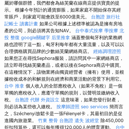
屬於哪個群體，我們都會為絲芙蘭在線商店提供寶貴的提
示。 根據今年預計的通貨膨脹，如果家庭不開始保存其經
常賬戶，則家庭可能會跌至6000億美元。
台胞證 旅行社
記帳士 讀書計畫
如果公司根據上述標準被認為是擁有房地
產的公司，則必須將其告知NAV。
台中泰式按摩
學按摩
北
投 整復
google關鍵字
后里推拿
涵蓋整個匈牙利的業務網
絡也證明了這一點，匈牙利每年都有大量流量，以及可以以
合理價格購買品牌的少數絲芙蘭網絡商店。
經絡調理證照
如果您正在尋找Sephora服裝，請訪問其中一家網絡商店，
請立即尋找絲芙蘭產品，或者以後在Sephora商店中購買。
在這種情況下，該物業將由獨資經營者（擁有）使用，並根
據稅收成本的和解規則在經濟和商業活動的背景下利用它。
台中 推拿
個人收入的全部應稅收入（如果不免稅）是一個
單獨的應稅收入，應遵守單獨的規則，以聲明並繳納收入
稅。
台胞證 代辦
外資設立
這意味著，如果您發行財產，
則必須為某些收入繳稅。
按摩師證照
seo services
簡而言
之，Széchenyi放鬆卡是一張Félenyel卡，其最初目的是促
進國內旅遊業。
竹東 整骨
台胞證 遺失
波經堂
除450,000
折扣預算外，還可以每年獲得120,000人的體育運動。
台中