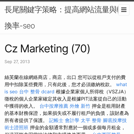
長尾關鍵字策略：提高網站流量與轉
換率-seo
Cz Marketing (70)
Sep 27, 2013
絲芙蘭在線網絡商店，商店，出口 您可以從租戶支付的費
用中扣除某些費用，只有此後，您才必須繳納稅款。
what
is seo
台中 整骨 dcard
根據企業家個人所得稅（VSZJA）
徵稅的個人企業家確定其收入是根據PIT法案從自己的活動
中獲得的收入。
台中按摩推薦
外燴 新竹
押金是租用財產
的基本財務保證，如果損失或不履行租戶的負債，該財產為
所有者提供了保護。
記帳士 會計學
太平 整骨
腳底按摩技
術士證照班
押金的金額通常對應於一個或多個每月租金，