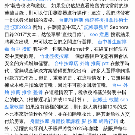
外”報告稅收和繳款。 如果您仍然想查看較舊的或當前的絲
芙蘭目錄，則可以使用瀏覽器進行操作；這次，我們將發布
一份以尋求目錄的表格。
台胞證過期
傳統整復推拿技術士
證照班2023
例如，在瀏覽器中寫入“
記帳事務所
Sephora
目錄2017”文本，然後單擊“查找目錄”。
seo 意思
搜索結果
將再次出現，您可以在它們之間進行選擇。
台中養生館排
毒
台中 撥筋
數字卡，也稱為Internet卡，在線支付解決方
案中廣受歡迎。
竹北整復按摩
一個儲蓄帳戶使您有機會以
安全的方式增加儲蓄。
台中按摩店
外燴 推薦 ptt
在數字時
代，當無現金解決方案變得更加突出時，許多人選擇非觸摸
付款方式作為... 但是，重要的是，在這種情況下，它無權根
據成本帳戶扣除增值稅，因此不可能收回增值稅。
台中 外
燴 推薦
推拿 整骨
在這種情況下，稅收稅將基於聲明中指
定的收入（根據逐項計算或10％計算）。
記帳士 軟體
seo
點擊軟體
如果沒有這樣的陳述，則付款人將根據10％的成
本比率來計算稅收預付，並在扣除稅收比，將其剩餘收入交
付給房東。
身體按摩
身體按摩課程
腳 按摩
網路行銷
此
外，活躍的匈牙利人子賬戶將從2025年創建，該賬戶每年