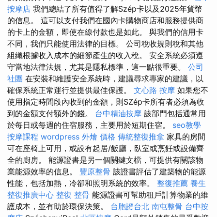
按摩店
我們總結了所有值得了解Szép卡以及2025年貨幣
的信息。 這可以支付我們在國內卡購物商店和服務提供商
的卡上的金額，即使在線付款也是如此。 與我們的信用卡
不同，我們只能使用法律的目標。 公司稅收規則稅和其他
組織根據收入成本的細節產生的收入稅。 安全系統必須遵
守當地法律法規，尤其是隱私標準，這一點很重要。
公司
社團
在安裝和維護安全系統時，建議尋求專家的建議，以
確保系統正常運行並提供最佳保護。
文心路 按摩
如果您不
使用指定時間段內收到的金額，則SZép卡所有者必須為收
到的金額支付額外的錢。
台中精油按摩
該部門包括通常用
於每日或每週的住宿服務，主要用於短期住宿。
seo教學
按摩課程
wordpress
外燴 價格
傳統整復推拿
家具的房間
可在座椅上可用，或設有起居/飯廳，臥室或烹飪或設備齊
全的廚房。 能源證書是另一個關鍵文檔，可提供有關該物
業能源效率的信息。
豐原整骨
該證書評估了建築物的能源
性能，包括加熱，冷卻和照明系統的效率。
整復推薦
養生
整復推廣中心
整復 整骨
能源證書可幫助租戶計算物業的維
護成本，並有助於環保決策。
台胞證台北
南屯整骨
台中按