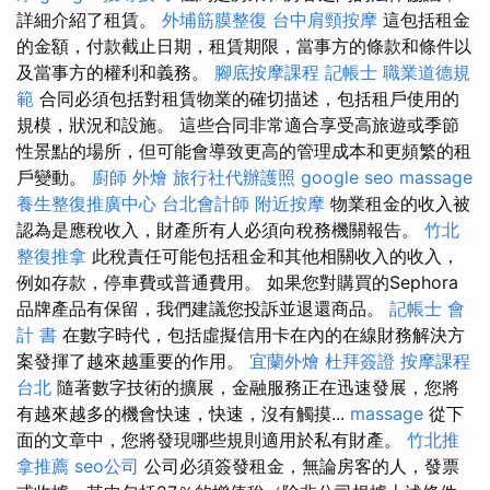
詳細介紹了租賃。
外埔筋膜整復
台中肩頸按摩
這包括租金
的金額，付款截止日期，租賃期限，當事方的條款和條件以
及當事方的權利和義務。
腳底按摩課程
記帳士 職業道德規
範
合同必須包括對租賃物業的確切描述，包括租戶使用的
規模，狀況和設施。 這些合同非常適合享受高旅遊或季節
性景點的場所，但可能會導致更高的管理成本和更頻繁的租
戶變動。
廚師 外燴
旅行社代辦護照
google seo
massage
養生整復推廣中心
台北會計師
附近按摩
物業租金的收入被
認為是應稅收入，財產所有人必須向稅務機關報告。
竹北
整復推拿
此稅責任可能包括租金和其他相關收入的收入，
例如存款，停車費或普通費用。 如果您對購買的Sephora
品牌產品有保留，我們建議您投訴並退還商品。
記帳士 會
計 書
在數字時代，包括虛擬信用卡在內的在線財務解決方
案發揮了越來越重要的作用。
宜蘭外燴
杜拜簽證
按摩課程
台北
隨著數字技術的擴展，金融服務正在迅速發展，您將
有越來越多的機會快速，快速，沒有觸摸...
massage
從下
面的文章中，您將發現哪些規則適用於私有財產。
竹北推
拿推薦
seo公司
公司必須簽發租金，無論房客的人，發票