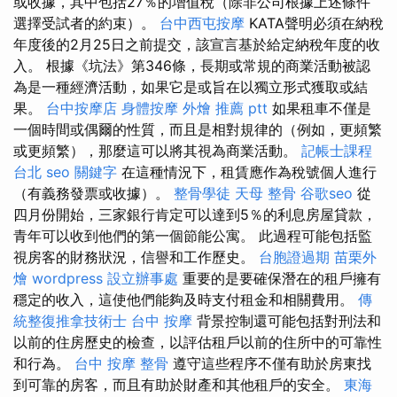
或收據，其中包括27％的增值稅（除非公司根據上述條件
選擇受試者的約束）。
台中西屯按摩
KATA聲明必須在納稅
年度後的2月25日之前提交，該宣言基於給定納稅年度的收
入。 根據《坑法》第346條，長期或常規的商業活動被認
為是一種經濟活動，如果它是或旨在以獨立形式獲取或結
果。
台中按摩店
身體按摩
外燴 推薦 ptt
如果租車不僅是
一個時間或偶爾的性質，而且是相對規律的（例如，更頻繁
或更頻繁​​），那麼這可以將其視為商業活動。
記帳士課程
台北
seo 關鍵字
在這種情況下，租賃應作為稅號個人進行
（有義務發票或收據）。
整骨學徒
天母 整骨
谷歌seo
從
四月份開始，三家銀行肯定可以達到5％的利息房屋貸款，
青年可以收到他們的第一個節能公寓。 此過程可能包括監
視房客的財務狀況，信譽和工作歷史。
台胞證過期
苗栗外
燴
wordpress
設立辦事處
重要的是要確保潛在的租戶擁有
穩定的收入，這使他們能夠及時支付租金和相關費用。
傳
統整復推拿技術士
台中 按摩
背景控制還可能包括對刑法和
以前的住房歷史的檢查，以評估租戶以前的住所中的可靠性
和行為。
台中 按摩 整骨
遵守這些程序不僅有助於房東找
到可靠的房客，而且有助於財產和其他租戶的安全。
東海