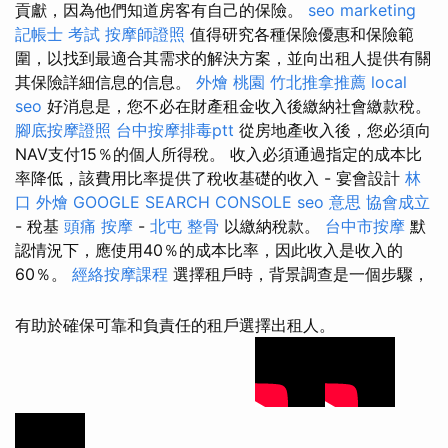
貢獻，因為他們知道房客有自己的保險。
seo marketing
記帳士 考試
按摩師證照
值得研究各種保險優惠和保險範
圍，以找到最適合其需求的解決方案，並向出租人提供有關
其保險詳細信息的信息。
外燴 桃園
竹北推拿推薦
local
seo
好消息是，您不必在財產租金收入後繳納社會繳款稅。
腳底按摩證照
台中按摩排毒ptt
從房地產收入後，您必須向
NAV支付15％的個人所得稅。 收入必須通過指定的成本比
率降低，該費用比率提供了稅收基礎的收入 - 宴會設計
林
口 外燴
GOOGLE SEARCH CONSOLE
seo 意思
協會成立
- 稅基
頭痛 按摩
-
北屯 整骨
以繳納稅款。
台中市按摩
默
認情況下，應使用40％的成本比率，因此收入是收入的
60％。
經絡按摩課程
選擇租戶時，背景調查是一個步驟，
有助於確保可靠和負責任的租戶選擇出租人。