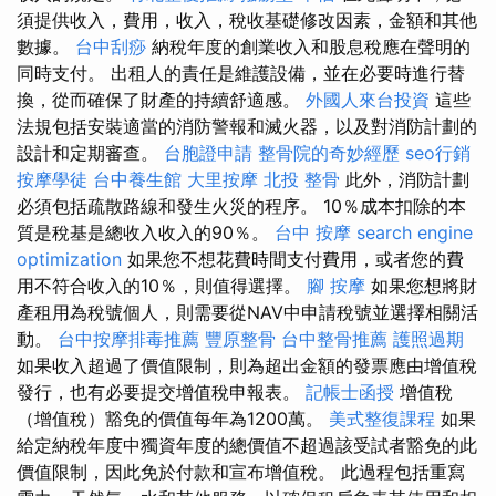
須提供收入，費用，收入，稅收基礎修改因素，金額和其他
數據。
台中刮痧
納稅年度的創業收入和股息稅應在聲明的
同時支付。 出租人的責任是維護設備，並在必要時進行替
換，從而確保了財產的持續舒適感。
外國人來台投資
這些
法規包括安裝適當的消防警報和滅火​​器，以及對消防計劃的
設計和定期審查。
台胞證申請
整骨院的奇妙經歷
seo行銷
按摩學徒
台中養生館
大里按摩
北投 整骨
此外，消防計劃
必須包括疏散路線和發生火災的程序。 10％成本扣除的本
質是稅基是總收入收入的90％。
台中 按摩
search engine
optimization
如果您不想花費時間支付費用，或者您的費
用不符合收入的10％，則值得選擇。
腳 按摩
如果您想將財
產租用為稅號個人，則需要從NAV中申請稅號並選擇相關活
動。
台中按摩排毒推薦
豐原整骨
台中整骨推薦
護照過期
如果收入超過了價值限制，則為超出金額的發票應由增值稅
發行，也有必要提交增值稅申報表。
記帳士函授
增值稅
（增值稅）豁免的價值每年為1200萬。
美式整復課程
如果
給定納稅年度中獨資年度的總價值不超過該受試者豁免的此
價值限制，因此免於付款和宣布增值稅。 此過程包括重寫