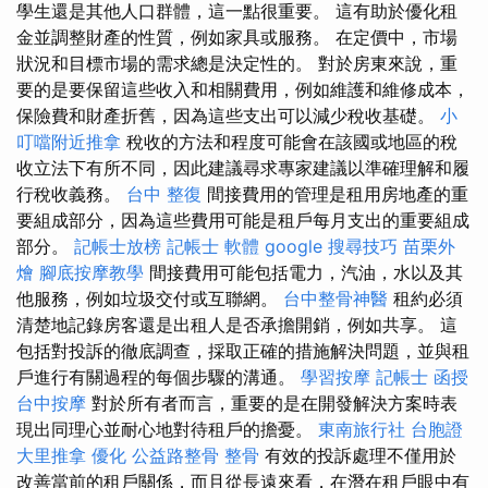
學生還是其他人口群體，這一點很重要。 這有助於優化租
金並調整財產的性質，例如家具或服務。 在定價中，市場
狀況和目標市場的需求總是決定性的。 對於房東來說，重
要的是要保留這些收入和相關費用，例如維護和維修成本，
保險費和財產折舊，因為這些支出可以減少稅收基礎。
小
叮噹附近推拿
稅收的方法和程度可能會在該國或地區的稅
收立法下有所不同，因此建議尋求專家建議以準確理解和履
行稅收義務。
台中 整復
間接費用的管理是租用房地產的重
要組成部分，因為這些費用可能是租戶每月支出的重要組成
部分。
記帳士放榜
記帳士 軟體
google 搜尋技巧
苗栗外
燴
腳底按摩教學
間接費用可能包括電力，汽油，水以及其
他服務，例如垃圾交付或互聯網。
台中整骨神醫
租約必須
清楚地記錄房客還是出租人是否承擔開銷，例如共享。 這
包括對投訴的徹底調查，採取正確的措施解決問題，並與租
戶進行有關過程的每個步驟的溝通。
學習按摩
記帳士 函授
台中按摩
對於所有者而言，重要的是在開發解決方案時表
現出同理心並耐心地對待租戶的擔憂。
東南旅行社 台胞證
大里推拿
優化
公益路整骨
整骨
有效的投訴處理不僅用於
改善當前的租戶關係，而且從長遠來看，在潛在租戶眼中有