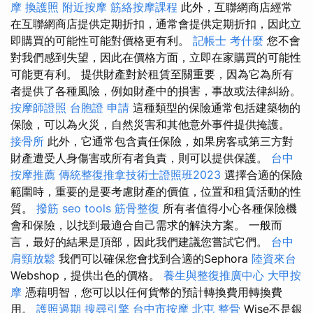
摩
換護照
附近按摩
筋絡按摩課程
此外，互聯網商店經常
在互聯網商店提供定期折扣，通常會提供定期折扣，因此立
即購買的可能性可能對價格更有利。
記帳士 考什麼
您不會
對我們感到失望，因此在價格方面，立即在家購買的可能性
可能更有利。 提供財產對於租賃至關重要，因為它為所有
者提供了各種風險，例如財產中的損害，事故或法律糾紛。
按摩師證照
台胞證 申請
這種類型的保險通常包括建築物的
保險，可以為火災，自然災害和其他意外事件提供掩護。
接骨所
此外，它通常包含責任保險，如果房客或第三方對
財產遭受人身傷害或所有者負責，則可以提供保護。
台中
按摩推薦
傳統整復推拿技術士證照班2023
選擇合適的保險
範圍時，重要的是要考慮財產的價值，位置和租賃活動的性
質。
撥筋
seo tools
筋骨整復
所有者值得小心各種保險機
會和保險，以找到最適合自己需求的解決方案。 一般而
言，最好的結果是頂部，因此我們建議您嘗試它們。
台中
肩頸放鬆
我們可以確保您會找到合適的Sephora
陸資來台
Webshop，提供出色的價格。
養生與整復推廣中心
大甲按
摩
憑藉明智，您可以以任何貨幣的預計轉換費用轉換費
用。
護照過期
搜尋引擎
台中市按摩
北屯 整骨
Wise不是銀