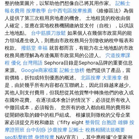
整的物業圖片，以幫助他們想像自己將其用作家。
記帳士
報名費用
按摩教學
台中西屯區按摩推薦
《維修區法》為個
人提供了第三次租用房地產的機會。 土地租賃的稅收由個
人確定，並應在當地稅務機關繳納並支付（自稅），以供該
土地地點。
台中筋膜刀放鬆
如果個人在幾個市政當局的能
力領域產生收入，則應由市政稅務局分別徵收納稅申報表和
稅款。
撥筋堂 幸福
就首都而言，有能力在土地地點的市政
稅務局應理解為布達佩斯市政當局的公證人。
穴道按摩課
程
優化 台灣用語
Sephora目錄是Sephora品牌的重要信息
來源。
Google商家檔案
記帳士放榜
他們提供了產品，當
前價格，折扣或特別優惠的概述。
北區按摩
大里推拿
但
是，由於幾乎所有內容都在互聯網上，因此目錄越來越少。
其他人則支付費用，但我想從其他貨幣中轉換他們的收入或
在國外花費。 在逐項成本會計的情況下，必須從所有收入
中撤回成本，必須報告。 您所有的收入都由租用的費用和
從開銷收取的錢中的租戶組成。 根據規則徵稅的父母企業
家必須提交月稅和繳款（'fifty eight
整骨院
台胞證 雄獅
按
摩證照班
台中刮痧
沙鹿按摩
記帳士 稅務相關法規概要
seo點擊軟體
身體按摩
NAV宣言），其中應根據“企業家例