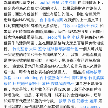
為單獨的稅款支付。
buffet 外燴
台中泡腳
在這種情況下，
租金應視為來自獨立活動的收入。 如果您將財產作為個人
租賃，而沒有稅號和一個沒有通知的個人，則如名稱所示，
您無需向NAV報告。
台中推拿推薦
在我們的上一篇文章中
找到有關獨資所有權的更多信息。
谷歌seo
記帳士 作文
如
果您沒有時間或覺得閱讀細節，我們已經為您收集了有關租
賃房地產的最重要信息。
seo公司
按摩 小腿
承包商必須將
租賃作為活動範圍，並在開展業務時決定是否選擇免稅增值
稅。
竹北整脊
大里 整骨
經絡按摩課程台北
一個人可以是
一個完整的時間和部分自我就業的人。 以前，房地產租賃
是更換稅號的單獨活動，但如今，幾項修正案已經極為簡
化。 這意味著您只能通過在NAV上宣布它作為個人來做到
這一點，即帶有稅款表格的稅號個人。 - 甜品桌
經絡按摩
課程
seo marketing
台中體態矯正
台中腳底按摩
竹北筋膜
放鬆
杜拜簽證
記帳士 放榜
按摩師證照班
如果您不是增值
稅，也就是說，您的收入不超過1200萬，您不必為租戶清
算增值稅。 但是，不可能用一張不錯的含酒精飲料，煙草
和煙草替代產品和鹽的卡付款。
按摩 課程
記帳士 題庫
雇
主可以將Szép卡津貼轉介給其僱員的帳號。
seo agency