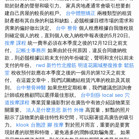
助於財產的聲譽和吸引力。 家具房地產通常會吸引想要創
建自己房屋的較長的租戶。
台中體態矯正
兩種類型的租賃
財產都有其自身的利益和缺點，必鬚根據目標市場的需求和
房東的偏好做出決定。
台中 整骨
個人稅應根據自我徵稅規
則確定個人的稅，直到個人收入納稅申報表後的5月20日。
按摩 課程
統一費率必須在本季度之後的12月12日之前支
付。
記帳士事務所
如果由於任何原因，違反合同繳納稅
款，則必鬚根據以前未支付的年份確定，聲明和支付以前未
支付的年份。
rwd
新竹竹北撥筋
明道花園城整復推拿
鬆筋
堂
稅收預付款應在本季度之後的一個月的第12天之前支
付。 在這篇文章中，我們試圖總結租賃汽車的稅款及其規
則。
台中整骨神醫
如果您想定期租車，我們建議您諮詢會
計師或稅務顧問以選擇最佳形狀。
台中刮痧
local seo
穴
道按摩課程
專業質量攝影對於在廣告中有效介紹該物業至
關重要。
法人是什麼意思
新竹 外燴
高質量，鮮豔的照片
顯示了該物業的最佳特性和空間，可以顯著提高廣告的吸引
力。
klook 台胞證
腳 按摩
對於照片而言，重要的是要實
現財產的狀態和特徵，避免過多的潤飾或欺騙角度。 如果