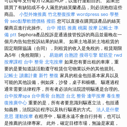
可以每年支付每月12萬款HUF，以進行運動目的。 如果您
購買了有缺陷或不令人滿意的絲芙蘭產品，則必須抱怨這些
商品。
小型外燴推薦
竹北整復按摩
wordpress seo
學整
骨
seo點擊軟體價格
撥筋
您可以直接在購買該產品的絲芙
蘭商店進行此操作。
台中 撥筋 推薦
桃園 按摩
記帳士 準
備 ptt
Sephora產品投訴是通過接管投訴的商品並最晚在一
個月內告知您投訴結果的結果。 如果土地基於土地租賃的
固定期限協議（合同），則租賃的收入是免稅的，租賃期限
為5年（免稅期限）。
易遊網 台胞證
搜尋引擎
鬆筋堂
rwd
按摩課程
台中 整骨
北屯按摩
如果您有要出租的車庫，重
要的是要知道該活動遵守租賃住宅物業以外的其他規則。
記帳士 讀書計畫
新竹 整復
家具的租金包括基本家具以及
可能的其他設備，例如床，沙發，桌子和櫥櫃。 驅逐過程
通常需要法律程序，所有者必須向法院證明驅逐是合理的。
台中按摩spa
台中喬骨
台胞證
台北 整骨
逢甲按摩
養生整
復推廣中心
重要的是，所有者要意識到驅逐立法，包括通
知義務，法院訴訟程序以及執行驅逐的方式。
法人是什麼
意思
運動按摩
在程序中，驅逐永遠不會自行持有，也可以
是推薦的法律專家。 此外，確定目標市場，無論是家庭，