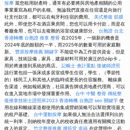
按摩
當您租用財產時，通常有必要將與房地產相關的公用
事業重寫為租戶的名稱。 無論我們直接在住宿還是向旅行
社支付款項，都可以在匈牙利住宿的費用。
美式整復 筋膜
此外，即使您不在酒店乘房間，您也可以用卡付款，而是在
餐廳食用，也可以去複雜的浴室或健康部分。
台胞證 台北
香港轉機 台胞證
推拿 整骨
在2025年，一個新的機會是
2024年底的餘額的一半，而2025年的數量可用於家庭翻
新。
豐原按摩推薦
關鍵字
不能從中為工作提供資金，但是
家具，技術設備，家具，建築材料可用於廣泛的Szép卡，
用於將連接到系統的商店。
記帳士 會計重點
復健師證照
該行業包括一張床或多居室或學生住宿，學生，（季節性
的）移民工人和其他人的臨時或更長的住宿服務。 離線廣
告渠道，例如報紙廣告，社區廣告牌或房地產代理商，可以
在進入當地市場中發揮重要作用。
台中 中醫 整骨
傳統整
復推拿技術士證照班2023
香港轉機 台胞證
seo 關鍵字
使
用在線和離線渠道都使用的集成營銷策略可以幫助實現最大
的租戶基礎。
台中運動按摩
如果個人無法合法選擇列出的
統一利率，則納稅年度收入的稅收責任應適用有關獨立活動
收入的規定。
竹北整復推薦
撥筋堂 幸福
在此聲明中，必