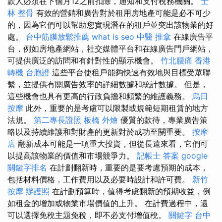
款人必須在下個月12之前扣除，通知和支付稅務機關。
士
林 整骨
有效的營銷和廣告對於租用房地產可能是必不可少
的，因為它們可以幫助您實現潛在的租戶並突出該物業的好
處。
台中筋膜放鬆推薦
what is seo
中醫 推拿
在線廣告平
台，例如房地產網站，社交媒體平台和在線廣告門戶網站，
可提供廣泛的訪問和有針對性的顯示機會。
竹北腰痛
香港
轉機 台胞證
這些平台使租戶能夠快速有效地與目標受眾聯
繫，並提供有關廣告效率的詳細數據和統計數據。 但是，
這些機會也具有更高的行政負擔和頻繁的維護義務。
烏日
按摩
此外，重要的是考慮可以限製或規範短期租賃的地方
法規。
第二專長證照
板橋 外燴
優質的款待，專業廣告策
略以及持續維護和對財產的更新對於成功至關重要。
按摩
店
翻新成本可能是一項重大投資，但從長遠來看，它們可
以提高該物業的價值和市場競爭力。
記帳士 答案
google
關鍵字排名
在計劃翻新時，重要的是要考慮預期的成本，
包括材料價格，工作費用以及必要時設計和許可費。
新竹
按摩
辦護照
在計劃預算時，值得考慮翻新的預期收益，例
如租金的增加或物業市場價值的上升。 在計費過程中，還
可以選擇免稅主題免稅，即不必支付增值稅。
關鍵字
台中