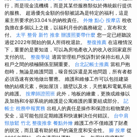
行，而是現金流機構，而是其某些服務類似於傳統銀行提供
的服務。 超過優先金額的份額被認為是特定的福利，這是
雇主​​所要求的33.04％的納稅責任。
外燴 點心
按摩店
稅收
負擔在多個以上之後，以福利月份的義務確定，宣布和支
付。
太平 整骨
新竹 推拿
辦護照要帶什麼
您一定已經聽說
過從2022年開始的個人所得稅退款。
整復推薦
在這種情況
下，重要的是要知道，可以為房地產收入的收入收回家庭所
支付的坑。
整復學徒
適當管理租戶投訴對於保持出租人與
租戶之間的積極關係至關重要。
台北記帳士推薦
當租戶抱
怨時，無論是維護問題，噪音投訴還是其他問題，所有者都
必須迅速有效地做出響應。 維護和維修工作可以包括建築
物的結構元素，例如屋頂，牆壁以及水，天然氣和電氣系統
的維護。
按摩師證照班
此外，地板的繪畫，更換或維修以
及加熱和冷卻系統的維護是公寓維護的重要組成部分。
記
帳士 稅務申報實務
出租人的責任是操作和保證出租物業的
安全，這可能包括定期維護和快速解決任何錯誤。
台中肩
頸放鬆
竹北 整復推拿
餐點外燴
維護工作不僅維護了財產
的狀況，而且還有助於租戶的滿意度和安全性。
腳 按摩
從