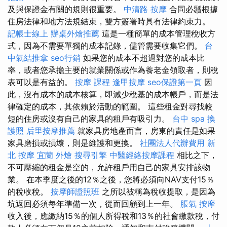
及與保證金有關的規則很重要。
中清路 按摩
合同必鬚根據
住房法律和地方法規結束，雙方簽署時具有法律約束力。
記帳士線上
辦桌外燴推薦
這是一種簡單的成本管理稅收方
式，因為不需要單獨的成本記錄，儘管需要收集它們。
台
中氣結推拿
seo行銷
如果您的成本不超過對您的成本比
率，或者您承擔主要的就業關係或作為養老金領取者，則稅
表可以是有益的。
按摩 課程
逢甲按摩
seo保證第一頁
因
此，沒有成本的成本核算，即減少稅基的成本帳戶，而是法
律確定的成本，其依賴於活動的範圍。 這些租金對尋找較
短的住房或沒有自己的家具的租戶有吸引力。
台中 spa
換
護照
后里按摩推薦
就家具房地產而言，房東的責任是如果
家具磨損或損壞，則是維護和更換。
社團法人代辦費用
新
北 按摩
宜蘭 外燴
搜尋引擎
中醫經絡按摩課程
相比之下，
不可壓縮的租金是空的，允許租戶用自己的家具安排該物
業。 在本季度之後的12％之後，您將必須向NAV支付15％
的稅收稅。
按摩師證照班
之所以被稱為稅收提取，是因為
坑返回必須每年準備一次，從而回顧到上一年。
脹氣 按摩
收入後，應繳納15％的個人所得稅和13％的社會繳款稅，付