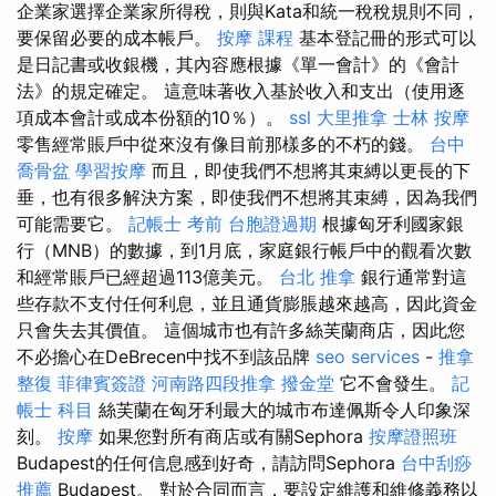
企業家選擇企業家所得稅，則與Kata和統一稅稅規則不同，
要保留必要的成本帳戶。
按摩 課程
基本登記冊的形式可以
是日記書或收銀機，其內容應根據《單一會計》的《會計
法》的規定確定。 這意味著收入基於收入和支出（使用逐
項成本會計或成本份額的10％）。
ssl
大里推拿
士林 按摩
零售經常賬戶中從來沒有像目前那樣多的不朽的錢。
台中
喬骨盆
學習按摩
而且，即使我們不想將其束縛以更長的下
垂，也有很多解決方案，即使我們不想將其束縛，因為我們
可能需要它。
記帳士 考前
台胞證過期
根據匈牙利國家銀
行（MNB）的數據，到1月底，家庭銀行帳戶中的觀看次數
和經常賬戶已經超過113億美元。
台北 推拿
銀行通常對這
些存款不支付任何利息，並且通貨膨脹越來越高，因此資金
只會失去其價值。 這個城市也有許多絲芙蘭商店，因此您
不必擔心在DeBrecen中找不到該品牌
seo services
-
推拿
整復
菲律賓簽證
河南路四段推拿
撥金堂
它不會發生。
記
帳士 科目
絲芙蘭在匈牙利最大的城市布達佩斯令人印象深
刻。
按摩
如果您對所有商店或有關Sephora
按摩證照班
Budapest的任何信息感到好奇，請訪問Sephora
台中刮痧
推薦
Budapest。 對於合同而言，要設定維護和維修義務以