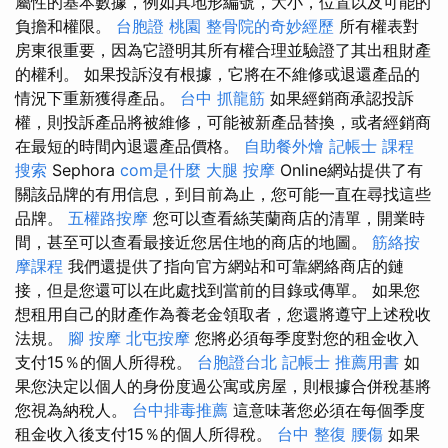
屬性的基本數據，例如其地形編號，大小，位置以及可能的
負擔和權限。
台胞證 桃園
整骨院的奇妙經歷
所有權表對
房東很重要，因為它證明其所有權合理並驗證了其出租財產
的權利。 如果投訴沒有根據，它將在不維修或退還產品的
情況下重新獲得產品。
台中 抓龍筋
如果經銷商承認投訴
權，則投訴產品將被維修，可能被新產品替換，或者經銷商
在最短的時間內退還產品價格。
自助餐外燴
記帳士 課程
搜索
Sephora
com是什麼
大腿 按摩
Online網站提供了有
關該品牌的有用信息，到目前為止，您可能一直在尋找這些
品牌。
五權路按摩
您可以查看絲芙蘭商店的清單，開業時
間，甚至可以查看最接近您居住地的商店的地圖。
筋絡按
摩課程
我們還提供了指向官方網站和可靠網絡商店的鏈
接，但是您還可以在此處找到當前的目錄或傳單。 如果您
想租用自己的財產作為養老金領取者，您還將遵守上述稅收
法規。
腳 按摩
北屯按摩
您將必須每季度對您的租金收入
支付15％的個人所得稅。
台胞證台北
記帳士 推薦用書
如
果您決定以個人的身份度過公寓或房屋，則根據合併稅基將
您視為納稅人。
台中排毒推薦
這意味著您必須在每個季度
租金收入後支付15％的個人所得稅。
台中 整復
腰傷
如果