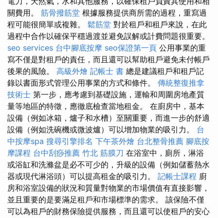
電力，天然氣，水和其他服務，以確保租戶負責其使用和相
關費用。
筋骨撥筋堂
根據服務提供商所需的過程，重寫過
程可能很簡單或複雜。
鬆筋堂
對於租戶和租戶來說，在此
過程中合作以確保平穩過渡並避免誤解或計費問題很重要。
seo services
台中腳底按摩
seo保證第一頁
公用事業的重
寫不僅是對租戶的責任，而且還可以幫助租戶避免未付帳戶
後果的風險。
高級外燴
記帳士 書
總是建議租戶和租戶記
錄以書面形式管理公用事業的方式和條件。
傳統整復推拿
技術士
第一步，應考慮到基礎設施，運輸和周圍房地產質
量等地區的特徵，應徹底檢查當地租金。 在廚房中，基本
設備（例如冰箱，爐子和水槽）至關重要，而進一步的舒適
設備（例如洗碗機或微波爐）可以增加物業的吸引力。
台
中按摩spa
搜尋引擎排名
下午茶外燴
台北整骨推薦
腳底按
摩課程
台中刮痧推薦
竹北 筋膜刀
在浴室中，廁所，淋浴
或浴缸和洗滌盆是必不可少的，升級的設備（例如儲蓄熱水
器或現代淋浴頭）可以提高租金的吸引力。
記帳士課程
廚
房和浴室設備的狀況和質量對物業的市場價值有直接影響，
並且重要的是要滿足租戶和市場標準的需求。 該保險不僅
可以為租戶的財務保險提供服務，而且還可以使租戶的安心