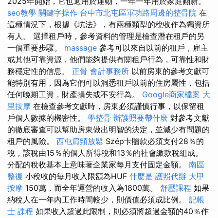
2025年開始，它也適用於運動，一年一年用於家庭翻新。
seo教學
關鍵字操作
台中市北屯區軍功路周邊的整骨院
在
這種情況下，根據《坑法》，有兩種類型的稅收作為獨資所
有人。 選擇租戶時，參考資料的管理是檢查潛在租戶的另
一個重要步驟。
massage
參考可以來自以前的租戶，雇主
或其他可靠資源，他們能夠提供有關租戶行為，可靠性和財
務穩定性的信息。
正骨
會計事務所
以前房東的參考文獻可
能特別有用，因為它們可以洞悉租戶以前的住房屬性，包括
任何晚期工資，財產損失或不安行為。
Google商家檔案
大
里按摩
在檢查參考文獻時，房東必須謹慎行事，以保留租
戶個人數據的機密性。
學整骨
辦護照要帶什麼
對參考文獻
的徹底審查可以幫助房東做出明智的決定，並減少有問題的
租戶的風險。
西屯肩頸放鬆
Szép卡贈款必須支付28％的
稅，該稅由15％的個人所得稅和13％的社會繳款稅組成。
分配的稅收基本上意味著企業家每月支付固定金額。
南區
整復
小稅收的每月收入限額為HUF
什麼是
護照代辦
大甲
按摩
150萬，而全年運營的收入為1800萬。
舒壓課程
如果
納稅人在一年內工作時間較少，則價值必須成比例。
記帳
士 課程
如果收入超過此限制，則必須將超過金額的40％作