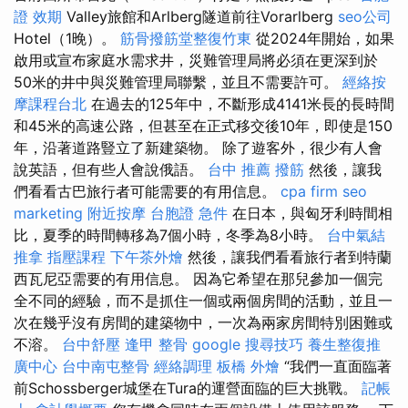
證 效期
Valley旅館和Arlberg隧道前往Vorarlberg
seo公司
Hotel（1晚）。
筋骨撥筋堂整復竹東
從2024年開始，如果
啟用或宣布家庭水需求井，災難管理局將必須在更深到於
50米的井中與災難管理局聯繫，並且不需要許可。
經絡按
摩課程台北
在過去的125年中，不斷形成4141米長的長時間
和45米的高速公路，但甚至在正式移交後10年，即使是150
年，沿著道路豎立了新建築物。 除了遊客外，很少有人會
說英語，但有些人會說俄語。
台中 推薦 撥筋
然後，讓我
們看看古巴旅行者可能需要的有用信息。
cpa firm
seo
marketing
附近按摩
台胞證 急件
在日本，與匈牙利時間相
比，夏季的時間轉移為7個小時，冬季為8小時。
台中氣結
推拿
指壓課程
下午茶外燴
然後，讓我們看看旅行者到特蘭
西瓦尼亞需要的有用信息。 因為它希望在那兒參加一個完
全不同的經驗，而不是抓住一個或兩個房間的活動，並且一
次在幾乎沒有房間的建築物中，一次為兩家房間特別困難或
不溶。
台中舒壓
逢甲 整骨
google 搜尋技巧
養生整復推
廣中心
台中南屯整骨
經絡調理
板橋 外燴
“我們一直面臨著
前Schossberger城堡在Tura的運營面臨的巨大挑戰。
記帳