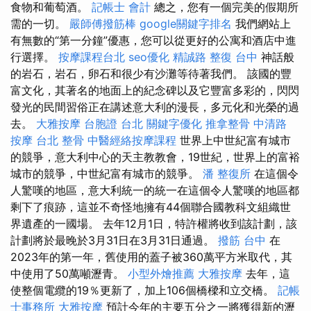
食物和葡萄酒。
記帳士 會計
總之，您有一個完美的假期所
需的一切。
嚴師傅撥筋棒
google關鍵字排名
我們網站上
有無數的“第一分鐘”優惠，您可以從更好的公寓和酒店中進
行選擇。
按摩課程台北
seo優化
精誠路 整復 台中
神話般
的岩石，岩石，卵石和很少有沙灘等待著我們。 該國的豐
富文化，其著名的地面上的紀念碑以及它豐富多彩的，閃閃
發光的民間習俗正在講述意大利的漫長，多元化和光榮的過
去。
大雅按摩
台胞證 台北
關鍵字優化
推拿整骨
中清路
按摩
台北 整骨
中醫經絡按摩課程
世界上中世紀富有城市
的競爭，意大利中心的天主教教會，19世紀，世界上的富裕
城市的競爭，中世紀富有城市的競爭。
潘 整復所
在這個令
人驚嘆的地區，意大利統一的統一在這個令人驚嘆的地區都
剩下了痕跡，這並不奇怪地擁有44個聯合國教科文組織世
界遺產的一國場。 去年12月1日，特許權將收到該計劃，該
計劃將於最晚於3月31日在3月31日通過。
撥筋 台中
在
2023年的第一年，舊使用的蓋子被360萬平方米取代，其
中使用了50萬噸瀝青。
小型外燴推薦
大雅按摩
去年，這
使整個電纜的19％更新了，加上106個橋樑和立交橋。
記帳
士事務所
大雅按摩
預計今年的主要五分之一將獲得新的瀝