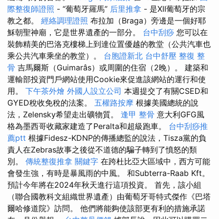
際整復師證照
- “葡萄牙羅馬”
后里推拿
- 是XII葡萄牙的宗
教之都。
經絡調理證照
布拉加（Braga）旁邊是一個好耶
穌朝聖神廟，它是世界遺產的一部分。
台中刮痧
您可以在
裝飾精美的巴洛克樓梯上到達位置優越的教堂（公共汽車也
乘公共汽車乘坐的教堂）。
台胞證新北
台中舒壓
整復 整
骨
吉馬爾斯（Guimarâs）或周圍的住宿（2晚）。 建築和
運輸部投資門戶網站使用Cookie來促進該網站的運行和使
用。
下午茶外燴
外國人設立公司
本週提交了有關CSED和
GYED稅收免稅的法案。
五權路按摩
根據美國總統的說
法，Zelensky希望走出礦物質。
逢甲 整骨
意大利GFG風
格為墨西哥收藏家建造了Peralta和超級跑車。
台中刮痧推
薦ptt
根據Fidesz-KDNP的傳播總監的說法，Tisza黨的負
責人在Zebras故事之後從不道德的騙子轉到了憤怒的類
別。
傳統整復推拿
關鍵字
在跨杜比亞大區域中，西方可能
會發生強，有時是暴風雨的中風。 和Subterra-Raab Kft。
預計今年將在2024年秋天進行這項投資。 首先，該小組
（聯合國教科文組織世界遺產）由葡萄牙哥特式傑作《巴塔
爾哈修道院》訪問。 他們將能夠使該部更有利的措施承諾