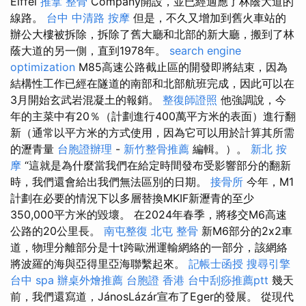
Eiffel
推拿 整骨
Company開設，並已經適應了林蔭大道的
線路。
台中 中清路 按摩
但是，不久又增加到舊火車站的
辦公大樓被拆除，拆除了舊大廳和北部的新大廳，搬到了林
蔭大道的另一側，直到1978年。
search engine
optimization
M85高速公路截止區的開發即將結束，因為
結構性工作已經在隧道的南部和北部航班完成，因此可以在
3月開始玄武岩混凝土的報銷。
整復師證照
他強調說，今
年的主菜中有20％（計劃進行400萬平方米的表面）進行翻
新（通常以平方米的方式使用，因為它可以用於計算其所需
的瀝青量
台胞證辦理
-
新竹整骨推薦
編輯。）。
新北 按
摩
“這就是為什麼當我們在給定時間發布受影響部分的翻新
時，我們還會給出我們無法區別的日期。
接骨所
今年，M1
計劃在必要的情況下以多層替換MKIF新瀝青的至少
350,000平方米的毀壞。 在2024年春季，將移交M6高速
公路的20公里長。
南屯整復
北屯 整骨
新M6部分的2x2車
道，物理分離部分是十t跨歐洲運輸網絡的一部分，該網絡
將波羅的海與亞得里亞海聯繫起來。
記帳士函授
搜尋引擎
台中 spa
辦桌外燴推薦
台胞證 香港
台中刮痧推薦ptt
幾天
前，我們還寫道，JánosLázár宣布了Eger的發展。 從現代