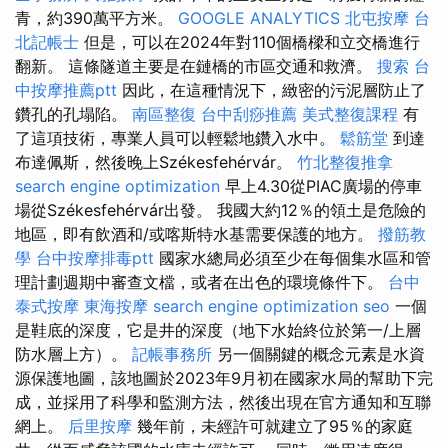
青，約390萬平方米。
GOOGLE ANALYTICS
北屯按摩
台
北記帳士
但是，可以在2024年對110個橋樑和立交橋進行
翻新。 這條隧道主要是在鏈橋的市區交通和救濟。
搜索
台
中按摩推薦ptt
因此，在這種情況下，緻密的污泥層防止了
鑽孔的孔塌陷。
南區整復
台中刮痧推薦
美式整復課程
有
了這項技術，專業人員可以輕鬆地鑽入水中。
鬆筋堂
到達
布達佩斯，然後晚上Székesfehérvár。
竹北整復推拿
search engine optimization
早上4.30從PIAC廣場的停車
場從Székesfehérvár出發。 我國大約12％的領土是危險的
地區，即有飲酒和/或喀斯特水基需要保護的地方。
撥筋教
學
台中按摩排毒ptt
國家水總局必須至少在每個集水區和管
理計劃週期中審查文檔，或者在出色的環境條件下。
台中
泰式按摩
東海按摩
search engine optimization
seo
一個
是鞋底的深度，它是井的深度（地下水始終位於第一/上層
防水層上方）。
記帳事務所
另一個關鍵的概念元素是水資
源保護地圖，該地圖於2023年9月初在國家水局的幫助下完
成，並採用了科學和監測方法，然後出現在官方通知和互聯
網上。
后里按摩
幾年前，未經許可就建立了95％的家庭