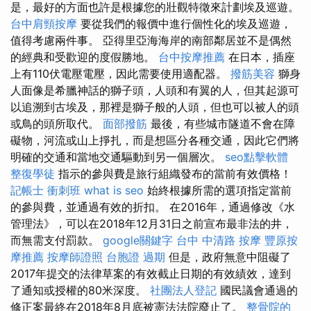
是，最好的方面也許是根據您的壯觀特徵來計劃埃及巡遊。
台中肩頸按摩
要從我們的報價中進行個性化的埃及巡遊，
值得考慮兩件事。 亞得里亞海海岸的南部鄰居並不是偶然
的經典和受歡迎的度假勝地。
台中按摩推薦
在日本，插座
上有110伏電壓電壓，因此需要使用適配器。
撥筋美容
獅身
人面像是希臘神話的獅子頭，人頭和有翼的人，但其起源可
以追溯到古埃及，那裡是獅子般的人頭，但也可以被人的頭
或鳥的頭所取代。
面部撥筋
最後，有些城市隧道不會在障
礙物，河流或山上掙扎，而是想區分各種交通，因此它們將
明確的交通和當地交通驅動到另一個層次。
seo點擊軟體
整復學徒
指示的參與費是旅行組織發布的當前有效價格！
記帳士 衝刺班
what is seo
始終根據所需的選項指定當前
的參與費，並通過有效的折扣。 在2016年，通過修改《水
管理法》，可以在2018年12月31日之前宣布最非法的井，
而無需支付罰款。
google關鍵字
台中 中清路 按摩
豐原按
摩推薦
按摩師證照
台胞證 過期
但是，政府無意中阻礙了
2017年提交的法律草案的有效截止日期的有效績效，達到
了通知或授權的80米深度。
社團法人登記
國民議會通過的
修正案最終在2018年8月底被憲法法院廢止了。
整骨院的