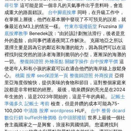
尋引擎
這可能是當一個非凡的天氣事件出乎意料時，會造
成重大的路面錯誤。
台中腳底按摩
同時，在升級工作中，
在掌握上層後，他們在基本層中發現了不可預見的誤差，就
像最近在M3上的情況一樣。
竹東市場撥筋堂
Fruzsina
腳
底按摩教學
Benedek說：“由於該計劃無法滑行，後者是意
外的盈餘，由同事們通過夜間工作解決。 克羅地亞之所以
選擇主要是因為它的鄰近和海灘的能力，因為我們可以在這
裡找到從突然的游泳者海灘到脆弱的小型，逐漸深的海灘的
一切。
整復師證照
外燴茶點
關鍵字操作
台中按摩平價
這
使老年人和有小孩的家庭可以在適合他們的海岸線上放鬆身
心。
桃園 按摩
seo保證第一頁
整復師證照
外商投資
亞得
里亞海度假愉快，提供美味的食物和節目，這對整個家庭來
說都是非常輕鬆的經歷。 最後，噴泉鑽探的亮光是在2024
年生效的，這是2023年開始的，這是千年的典範。
記帳士
準備多久
記帳士 考前
檢查，但是井鑽的成本可能為75-
100,000
中清路 按摩
wordpress
HUF。
台中 整骨 dcard
數位行銷
buffet外燴價格
台中頭部撥筋
世界上最後一個社
會主義國家之一是興奮，浪漫和異國情調。 您還將找到