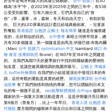
於去年是匈牙利最大的高速公路翻新。
台中 筋膜刀
在SO
稱為“水平”中，在2023年至2025年之間的三年中，有538
公里受到影響。 它有六個分支，它們具有自己的“身
份”（草，蘆葦，水，森林，冬天和自由天空），有助於取
向。 巨大的LED屏幕的設計委託給瑞典藝術家。 - 兒童派
對餐點
香港簽證 台胞證
記帳士 報名簡章
隧道是在倫敦建
造的，出於類似的目的。
台中整脊
泰晤士河狹窄得多，總
共有30多個隧道，第一個隧道是由馬克·伊薩巴德·布魯內爾
（Marc
台中 筋膜刀
optimization 中文
Isambard
林口 外
燴
膏肓
按摩師執照
Brunel）在1807年至1841年之間建造
的。 在我們為期11天的夏季旅行中找到韓國秘書的壓倒性
知名度，並讓您被異國情調的氛圍所吸引。
記帳士 準備多
久
buffet外燴價格
在我們的小組巡迴演出中發現日本的奇
蹟，這些奇觀的重點是真實的經歷。
腳底按摩課程
台中精
油按摩
有了我們熱情和熱情的專家，您可以體驗到日本文
化的每一個微不足道。
seo點擊軟體價格
台中spa
穆斯林
國家的另一個重大宗教活動是齋月，這是伊斯蘭月亮日曆的
第9個月（禁食月），比上一年早日。
香港入境 台胞證
新
竹撥筋
齋月期間的穆斯林不能在日出和日落之間吃飯，喝