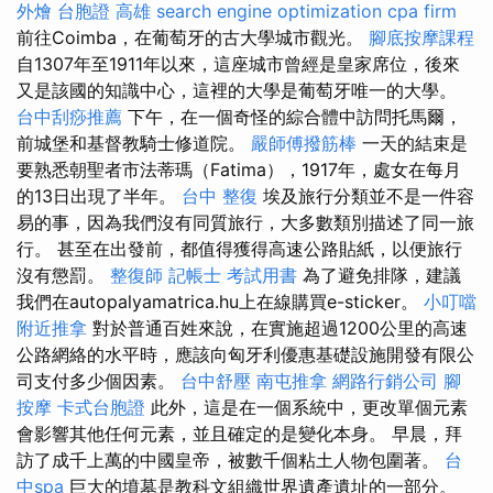
外燴
台胞證 高雄
search engine optimization
cpa firm
前往Coimba，在葡萄牙的古大學城市觀光。
腳底按摩課程
自1307年至1911年以來，這座城市曾經是皇家席位，後來
又是該國的知識中心，這裡的大學是葡萄牙唯一的大學。
台中刮痧推薦
下午，在一個奇怪的綜合體中訪問托馬爾，
前城堡和基督教騎士修道院。
嚴師傅撥筋棒
一天的結束是
要熟悉朝聖者市法蒂瑪（Fatima），1917年，處女在每月
的13日出現了半年。
台中 整復
埃及旅行分類並不是一件容
易的事，因為我們沒有同質旅行，大多數類別描述了同一旅
行。 甚至在出發前，都值得獲得高速公路貼紙，以便旅行
沒有懲罰。
整復師
記帳士 考試用書
為了避免排隊，建議
我們在autopalyamatrica.hu上在線購買e-sticker。
小叮噹
附近推拿
對於普通百姓來說，在實施超過1200公里的高速
公路網絡的水平時，應該向匈牙利優惠基礎設施開發有限公
司支付多少個因素。
台中舒壓
南屯推拿
網路行銷公司
腳
按摩
卡式台胞證
此外，這是在一個系統中，更改單個元素
會影響其他任何元素，並且確定的是變化本身。 早晨，拜
訪了成千上萬的中國皇帝，被數千個粘土人物包圍著。
台
中spa
巨大的墳墓是教科文組織世界遺產遺址的一部分。