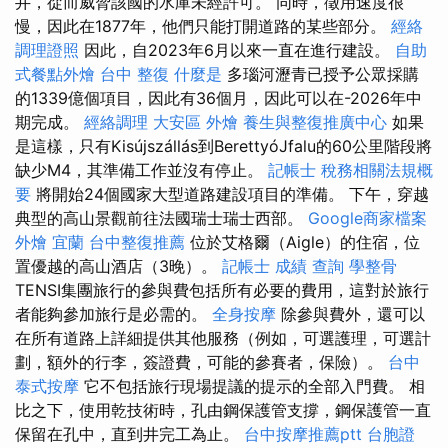
井，從而威脅該國的水庫未經許可。 同時，徵用速度很
慢，因此在1877年，他們只能打開道路的某些部分。
經絡
調理證照
因此，自2023年6月以來一直在進行建設。
自助
式餐點外燴
台中 整復
什麼是
多瑙河瀝青已授予公眾採購
的1339億個項目，因此有36個月，因此可以在-2026年中
期完成。
經絡調理
大安區 外燴
養生與整復推廣中心
如果
是這樣，只有Kisújszállás到BerettyóJfalu的60公里階段將
缺少M4，其準備工作並沒有停止。
記帳士 稅務相關法規概
要
將開始24個國家大型道路建設項目的準備。 下午，穿越
典型的高山景觀前往法國瑞士瑞士西部。
Google商家檔案
外燴 宜蘭
台中整復推薦
位於艾格爾（Aigle）的住宿，位
置優越的高山酒店（3晚）。
記帳士 成績 查詢
學整骨
TENSI集團旅行的參與費包括所有必要的費用，這對於旅行
者能夠參加旅行是必需的。
全身按摩
除參與費外，還可以
在所有道路上詳細提供其他服務（例如，可選護理，可選計
劃，額外的行李，簽證費，可能的參賽者，保險）。
台中
泰式按摩
它不包括旅行現場提議的提示的全部入門費。 相
比之下，使用乾技術時，孔由鋼保護管支撐，鋼保護管一直
保留在孔中，直到井完工為止。
台中按摩推薦ptt
台胞證