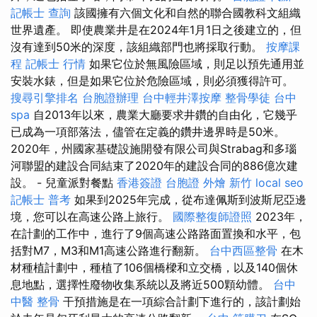
記帳士 查詢
該國擁有六個文化和自然的聯合國教科文組織
世界遺產。 即使農業井是在2024年1月1日之後建立的，但
沒有達到50米的深度，該組織部門也將採取行動。
按摩課
程
記帳士 行情
如果它位於無風險區域，則足以預先通用並
安裝水錶，但是如果它位於危險區域，則必須獲得許可。
搜尋引擎排名
台胞證辦理
台中輕井澤按摩
整骨學徒
台中
spa
自2013年以來，農業大廳要求井鑽的自由化，它幾乎
已成為一項部落法，儘管在定義的鑽井邊界時是50米。
2020年，州國家基礎設施開發有限公司與Strabag和多瑙
河聯盟的建設合同結束了2020年的建設合同的886億次建
設。 - 兒童派對餐點
香港簽證 台胞證
外燴 新竹
local seo
記帳士 普考
如果到2025年完成，從布達佩斯到波斯尼亞邊
境，您可以在高速公路上旅行。
國際整復師證照
2023年，
在計劃的工作中，進行了9個高速公路路面置換和水平，包
括對M7，M3和M1高速公路進行翻新。
台中西區整骨
在木
材種植計劃中，種植了106個橋樑和立交橋，以及140個休
息地點，選擇性廢物收集系統以及將近500顆幼體。
台中
中醫 整骨
干預措施是在一項綜合計劃下進行的，該計劃始