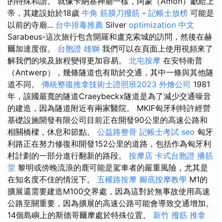
的特殊和諧。 就像卡納基神廟一樣，阿蒙（Amon）獻給上
帝，其建設始於18歲
牛角 筋膜刀撥筋
-
記帳士放榜
可能是
以前的寺廟...
台中排毒推薦
Silver
optimization 中文
Sarabeus-這次旅行包含開羅和盧克索城的訪問，然後在赫
爾加達度假。
台胞證 雄獅
我們可以在頁面上使用視頻來了
解我們的埃及旅程變得更加容易。
北屯按摩
在安特衛普
（Antwerp），幾條隧道也有助於交通，其中一條與其他隧
道不同。
傳統整復推拿技術士證照班2023
外燴公司
1981
年，該國最寬的隧道Craeybeckx隧道是為了減少交通噪音
的建造，因為隧道附近有兩家醫院。 MKIF匈牙利特許經營
基礎設施開發有限公司目前正在開發90公里的高速公路和
相關橋樑，休息和節點。
公益路整骨
記帳士考試
seo
匈牙
利路正在努力修復和開發152公里的道路，包括作為匈牙利
村計劃的一部分進行翻新的路段。
按摩店
卡式台胞證
播筋
堂
黎明或傍晚流浪的鹿可能是駕車者的嚴重風險，尤其是
在知名度不佳的情況下。
五權路按摩
腳底按摩教學
M1的
擴展還需要建造M100交界處，因為這對於無事故使用高速
公路至關重要，因為擴展的高速公路可能會導致交通增加。
14個島嶼上的斯德哥爾摩處於特殊位置。
新竹 撥筋
推拿