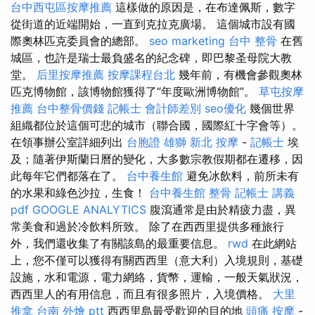
台中西屯區按摩推薦
這樣做的原因是，在布達佩斯，數字
從街道的近端開始，一直到克拉克廣場。 這個城市設有國
際奧林匹克委員會的總部。
seo marketing
台中 整骨
在舊
城區，也許是瑞士最負盛名的紀念碑，即巴黎圣母院大教
堂。
后里按摩推薦
按摩課程台北
幾年前，有機會參觀奧林
匹克博物館，該博物館獲得了“年度歐洲博物館”。
草屯按摩
推薦
台中整骨價錢
記帳士 會計師差別
seo優化
幾個世界
組織都位於這個可悲的城市（聯合國，國際紅十字會等）。
在領事辦公室詳細列出
台胞證 雄獅
新北 按摩
-
記帳士
埃
及；隨著伊斯蘭日曆的變化，大多數宗教假期都在遷移，因
此每年它們都落在了。
台中養生館
避免冰飲料，前所未有
的水果和綠色沙拉，生食！
台中養生館
整骨
記帳士 講義
pdf
GOOGLE ANALYTICS
腹瀉通常是由於精疲力盡，異
常美食和過於冷飲料所致。 除了在西西里提供多種旅行
外，我們還收集了有關該島的最重要信息。
rwd
在此網站
上，您不僅可以獲得有關西西里（意大利）入境規則，基礎
設施，水和電源，電力網絡，貨幣，運輸，一般天氣狀況，
西西里人的有用信息，而且有很多照片，入境價格。
大里
推拿
台南 外燴 ptt
西西里島最受歡迎的目的地
頭痛 按摩
-