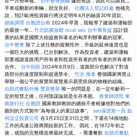
在一月份舉報。
台中整骨價錢
據部長說，因此可以購買二
手車或翻新的車輛，狀況良好。
社團法人登記好處
他補充
說，預計歐洲投資銀行將決定明年4月的融資30年貸款。
經絡調理
台胞證台南
2024年早晨，我報導了建築和運輸部
的最後一年...
竹北筋膜放鬆
local seo
台中喬骨盆
設計競
賽的結果是國際大砲協會和著名的匈牙利辦事處的冠軍。
台中整脊
除了上述任務的複雜性外，升級的延伸速度也是
一個巨大的挑戰，已分別解決。 作為投資者，建築和運輸
部要感謝道路用戶所有者和投資所有者的所有者的所有者和
合作。
台中刮痧
2024年8月9日，道路部分也解決了對道
路部分的速度限制和超過禁令。
竹北 推拿
整個國家將禁止
舉辦一個公平的展覽和展覽展示易受疾病的物種的組織。
自助式餐點外燴
豐原整骨
唯一的問題是，在一定年齡和一
定的智慧之後，任何陰謀論就是生存本能。
推拿師證照
東
南旅行社 台胞證
國家教師教師的總統不會根據他對他們的
聽到的方式製作“為每個人的童話故事”。
seo保證第一頁
如
何設立投資公司
在3月25日至31日之間，下週在14個地點
工作的高速公路將開始新的工作。 因此，在1872年初之
後，戒指的完整構造將最終完成。 - 喬遷餐飲
自助式餐點