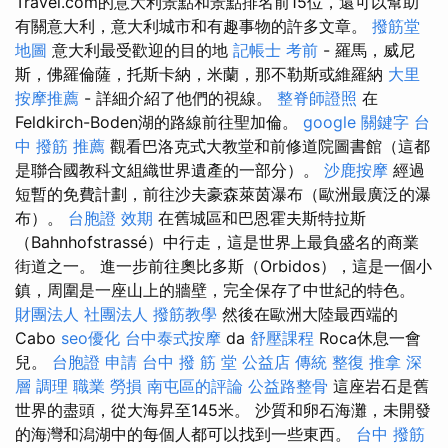
Travel.com的意大利景點和景點排名前15位，還可以幫助
有關意大利，意大利城市和有趣事物的許多文章。
撥筋堂
地圖
意大利最受歡迎的目的地
記帳士 考前
- 羅馬，威尼
斯，佛羅倫薩，托斯卡納，米蘭，那不勒斯或維羅納
大里
按摩推薦
- 詳細介紹了他們的視線。
整脊師證照
在
Feldkirch-Boden湖的路線前往聖加倫。
google 關鍵字
台
中 撥筋 推薦
觀看巴洛克式大教堂和前修道院圖書館（這都
是聯合國教科文組織世界遺產的一部分）。
沙鹿按摩
經過
短暫的免費計劃，前往沙夫豪森萊茵瀑布（歐洲最廣泛的瀑
布）。
台胞證 效期
在舊城區和巴恩霍夫斯特拉斯
（Bahnhofstrassé）中行走，這是世界上最負盛名的商業
街道之一。 進一步前往奧比多斯（Orbidos），這是一個小
鎮，周圍是一座山上的牆壁，完全保存了中世紀的特色。
財團法人 社團法人
撥筋教學
然後在歐洲大陸最西端的
Cabo
seo優化
台中泰式按摩
da
舒壓課程
Roca休息一會
兒。
台胞證 申請
台中 撥 筋 堂 公益店 傳統 整復 推拿 深
層 調理 職業 勞損 南屯區的評論
公益路整骨
這座岩石是舊
世界的盡頭，從大海昇至145米。 沙質和卵石海灘，未開發
的海灣和潟湖中的每個人都可以找到一些東西。
台中 撥筋