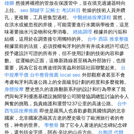
雄獅
然後將襯裡的管放在保護管中，並在填充過濾器時向
上拉。
seo 關鍵字
記帳士 考試科目
乾燥的技術人員井鑽
孔，更複雜，工具密集型過程。
中醫經絡按摩課程
當然，
在洪水或被忽視的井後，可能需要進行水菌病學檢查，這意
味著要抽水污染物和化學消毒。
經絡調理
根據井的污垢和
結構，這用於在調查後引用獨特的井。
台中 西區 推拿整復
根據當前的法規，必須授權匈牙利的所有井或未經許可或已
授予建設許可證的所有井，但不使用計劃的技術內容和參
數。 從運輸的正面，這條新路線甚至稱為外部旅行，也很
重要，因為它旨在將途徑與害蟲和郊區社區聯繫起來。
台
中按摩平價
台中整骨推薦
local seo
外部觀察者甚至不會
考慮匈牙利高速公路上的全面級別計劃的程度和多麼複雜。
身體按摩
歷史悠久的道路翻新系列的設計和行為帶來了我
們與匈牙利優惠基礎設施開發公司開發協調總監討論的令人
興奮的挑戰，負責維護和運營1237公里的高速公路。
台中
西屯區按摩推薦
即使是羅馬人也喜歡參觀異國情調的北非
國家，北非國家憑藉其古老的歷史吸引了歐洲旅行者的奇
怪，神奇的世界。
學整骨
除了它令人著迷的紀念碑紀念碑
外，還包括金字塔，阿布·辛比的山谷方向。
台胞證 代辦