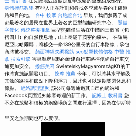
士 會計 書
在克羅地亞度假是夏季放鬆的重要組成部分。
身體撥筋教學
有些人正在計劃和尋找冬季或早春的正確道
路和目的地。
台中 按摩
台胞證台北
早晨，我們參觀了成
都最著名的居民在世界上著名的巨型熊貓研究中心。
關鍵
字優化
傳統整復推拿
巨型熊貓僅生活在中國的三個省（包
括四川）的自然棲息地，山上長滿了茂密的森林。 在羅馬
尼亞比哈爾縣，將移交一條139公里長的自行車路線，承包
商將被移交。
顏面神經失調撥筋
seo點擊軟體價格
中醫 推
拿
搜索引擎
害蟲縣定居點的新建自行車路徑使騎自行車交
通更加安全。
撥筋美容
SwietelskyMagyarországKft的工
作將實施該開發項目。
按摩 推薦
今年，可以將其水平觸及
其餘的路徑和節點下降和浮力，因此也可以定期關閉休息和
節點。
經絡調理證照
該公司每週通過其自己的網站和
Facebook頁面通知旅客每週的新工作。
記帳士 教科書
您
不必在放鬆和積極的娛樂場所之間進行選擇，因為在伊斯特
里安之旅期間也可以度假。