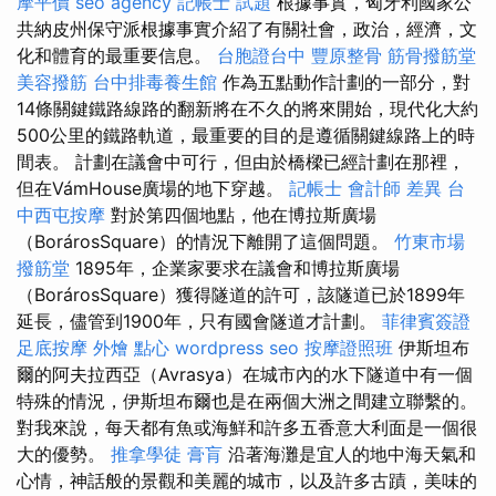
摩平價
seo agency
記帳士 試題
根據事實，匈牙利國家公
共納皮州保守派根據事實介紹了有關社會，政治，經濟，文
化和體育的最重要信息。
台胞證台中
豐原整骨
筋骨撥筋堂
美容撥筋
台中排毒養生館
作為五點動作計劃的一部分，對
14條關鍵鐵路線路的翻新將在不久的將來開始，現代化大約
500公里的鐵路軌道，最重要的目的是遵循關鍵線路上的時
間表。 計劃在議會中可行，但由於橋樑已經計劃在那裡，
但在VámHouse廣場的地下穿越。
記帳士 會計師 差異
台
中西屯按摩
對於第四個地點，他在博拉斯廣場
（BorárosSquare）的情況下離開了這個問題。
竹東市場
撥筋堂
1895年，企業家要求在議會和博拉斯廣場
（BorárosSquare）獲得隧道的許可，該隧道已於1899年
延長，儘管到1900年，只有國會隧道才計劃。
菲律賓簽證
足底按摩
外燴 點心
wordpress seo
按摩證照班
伊斯坦布
爾的阿夫拉西亞（Avrasya）在城市內的水下隧道中有一個
特殊的情況，伊斯坦布爾也是在兩個大洲之間建立聯繫的。
對我來說，每天都有魚或海鮮和許多五香意大利面是一個很
大的優勢。
推拿學徒
膏肓
沿著海灘是宜人的地中海天氣和
心情，神話般的景觀和美麗的城市，以及許多古蹟，美味的