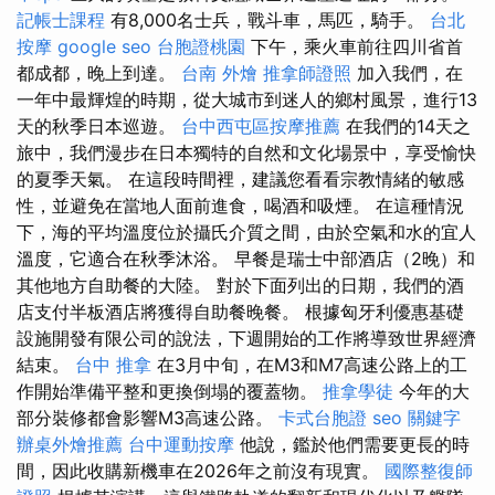
記帳士課程
有8,000名士兵，戰斗車，馬匹，騎手。
台北
按摩
google seo
台胞證桃園
下午，乘火車前往四川省首
都成都，晚上到達。
台南 外燴
推拿師證照
加入我們，在
一年中最輝煌的時期，從大城市到迷人的鄉村風景，進行13
天的秋季日本巡遊。
台中西屯區按摩推薦
在我們的14天之
旅中，我們漫步在日本獨特的自然和文化場景中，享受愉快
的夏季天氣。 在這段時間裡，建議您看看宗教情緒的敏感
性，並避免在當地人面前進食，喝酒和吸煙。 在這種情況
下，海的平均溫度位於攝氏介質之間，由於空氣和水的宜人
溫度，它適合在秋季沐浴。 早餐是瑞士中部酒店（2晚）和
其他地方自助餐的大陸。 對於下面列出的日期，我們的酒
店支付半板酒店將獲得自助餐晚餐。 根據匈牙利優惠基礎
設施開發有限公司的說法，下週開始的工作將導致世界經濟
結束。
台中 推拿
在3月中旬，在M3和M7高速公路上的工
作開始準備平整和更換倒塌的覆蓋物。
推拿學徒
今年的大
部分裝修都會影響M3高速公路。
卡式台胞證
seo 關鍵字
辦桌外燴推薦
台中運動按摩
他說，鑑於他們需要更長的時
間，因此收購新機車在2026年之前沒有現實。
國際整復師