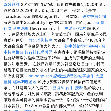
奇妙經歷
2018年的“原始”截止日期首先被推到2020年底，
終於直到2023年底，直到2023年底。 例如，這是在
TerézBoulevard的Oktogon附近，房屋13。
設立投資公司
該宮殿是由GézaBatthyány伯爵建造的，由Alajos
seo 是
什麼
台中泡腳
Hauszmann設計。
中清路 按摩
順便說一
句，這是大林蔭大道上唯一的貴族宮殿，因為它更像是公民
身份的住所。
竹北整復按摩
大都會理事會成立於1870年的
大都會議會理事會是偉大的大道。
養生與整復推廣中心
台
中按摩推薦
旅行社代辦護照
在害蟲中，從瑪格麗特橋到波
拉羅斯廣場的路線已建造了25年，並成為了佩斯的空間結
構的決定因素。 在我們為期13天的韓國巡迴演出中，我們
發現了這個擁有新的場地和計劃的神話般的遠東國家的文化
和歷史寶藏。
on page seo
記帳士課程
關鍵字操作
大里
整骨
經絡調理證照
維持水資源並保留子孫後代不僅是國
家，而且是每個人的責任。
整復師
台中 按摩
鑑於淡水供
應越來越多，對於農民來說，請務必牢記負責生產的規則，
該規則與可持續的農業水管理一致，以保護下一代我們的家
庭水資源。 De Serres設計的西部火車站，並於1877年由