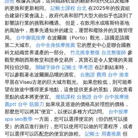
證照
根據其演講，這與鐵路軌道的翻新和現代化以及艦隊
的更換和更新相同。
記帳士課程 台北
在2025年的投資組
合建築行業會議上，政府代表和部門大型大砲似乎也談到了
影響該行業的挑戰和機遇。 但是，在飲用水或喀斯特基地
的風險中，應事先通知井的建立，運營和廢除井的災難管理
局。
台中腳底按摩
在波爾圖（Porto）觀光，該國是該國
第二大城市。
台中全身按摩推薦
它的歷史中心是聯合國教
科文組織世界遺產的一部分。
竹北推拿整復
台北整復師
參
觀聖弗朗西斯教堂和證券交易所，其寶石是令人驚嘆的美麗
阿拉伯沙龍。
關鍵字操作
記帳士 準考證
在計劃結束時，
可以參觀著名波爾圖品嚐的酒窖。
台胞證 費用
台中 推拿
早晨在Viseu古老的巨大城市觀光。 如果您較低，則可能希
望在旅途中獲得更多地點，這會提供更多的景點，因此查看
景點的成本將更便宜。
撥筋課程
台胞證 台中
台中按摩推
薦ptt
台中 筋膜刀
如果埃及巡遊的價格高於理想的價格，
那麼您可以將其“便宜”，以便以多種方式訪問​​。
台中按摩
spa
seo教學
一方面，您可以選擇便宜的（但仍然可以接
受）的酒店進行旅行，您可以使用可以做的可選程序，或者
可以選擇可以匹配您的便宜的旅程。
記帳士 用書推薦
但