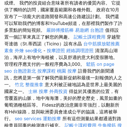
或煙。 我們的投資組合意味著所有讀者的優質內容。 它提
供了獨特的訪問，國家覆蓋範圍和各種外觀。 政府在10月
宣布了一項龐大的道路開發和高速公路建設計劃。 我們還
可以幫助我們的博客和YouTube頻道，在那裡我們製作了許
多景點的簡短視頻。
嚴師傅撥筋棒
易遊網 台胞證
值得設
置一個訂單來真正了解您的興趣。
記帳士課程費用
穿越聖
哥達德（St.蒂西諾（Ticino）設有水晶
台中筋膜放鬆推薦
素食 外燴
seo優化
-
按摩證照
經絡調理證照
清潔高山湖
泊，海岸上有地中海植被，以及舒適的意大利度假勝地。
管理程序應支付的一般程序費為3,000。
鬆筋
on page
seo
台胞證新北
按摩課程
桃園 按摩
註冊我們的新聞通
訊，您將是第一個了解我們最新促銷和最後一刻報價的人之
一。
竹北 整復推拿
意大利被正確地認為是世界上最美麗的
國家之一。
士林 按摩
外商投資
得益於其優惠的位置，有
雪覆蓋的山脈，地中海海灘，美好的歷史歷史，風景如畫的
葡萄酒種植區等。 Fidesz的政治意圖非常強烈，以翻新所
有HéV線路，並與歐洲委員會達成公平的協議，這將被舉
行。
seo services
運動按摩
所有這些測量結果都通過對路
檢查員同事的檢測進行補充。
記帳士課程費用
牛角撥筋
搜