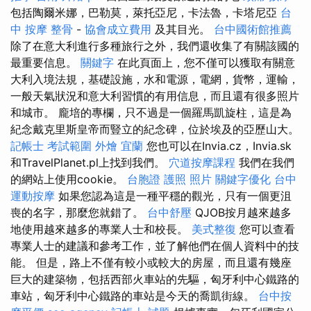
包括陶爾米娜，巴勒莫，萊托亞尼，卡法魯，卡塔尼亞
台
中 按摩 整骨
-
協會成立費用
及其目光。
台中國術館推薦
除了在意大利進行多種旅行之外，我們還收集了有關該國的
最重要信息。
關鍵字
在此頁面上，您不僅可以獲取有關意
大利入境法規，基礎設施，水和電源，電網，貨幣，運輸，
一般天氣狀況和意大利習慣的有用信息，而且還有很多照片
和城市。 龐培的專欄，只不過是一個羅馬凱旋柱，這是為
紀念戴克里斯皇帝而豎立的紀念碑，位於埃及的亞歷山大。
記帳士 考試範圍
外燴 宜蘭
您也可以在Invia.cz，Invia.sk
和TravelPlanet.pl上找到我們。
穴道按摩課程
我們在我們
的網站上使用cookie。
台胞證 護照 照片
關鍵字優化
台中
運動按摩
如果您認為這是一種平穩的觀光，只有一個更沮
喪的名字，那麼您就錯了。
台中舒壓
QJOB按月越來越多
地使用越來越多的專業人士和校長。
美式整復
您可以查看
專業人士的建議和參考工作，並了解他們在個人資料中的技
能。 但是，路上不僅有較小或較大的房屋，而且還有幾座
巨大的建築物，包括西部火車站的先驅，匈牙利中心鐵路的
車站，匈牙利中心鐵路的車站是今天的喬凱街線。
台中按