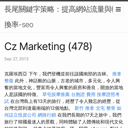
長尾關鍵字策略：提高網站流量與轉
換率-seo
Cz Marketing (478)
Sep 27, 2013
克羅埃西亞 下午，我們登機並前往該國南部的吉林。
推拿
整復
此外，神話般的山脈，古老的城市，多元化，令人興
奮的當地文化，豐富而令人興奮的廚房和善良，開放的當地
人是該國的特徵。
草屯按摩推薦
台胞證 費用
按摩證照考
試
在台灣島上有13天的旅行，經歷了令人難忘的經歷，從
台灣北部到達最南端的12個地點。
新竹 推拿
北屯 整骨
如
何設立投資公司
網路行銷
在我們長期的17天之旅中，我們
旅行了韓國最迷人的景觀，同時體驗了人體傳統和現代文化