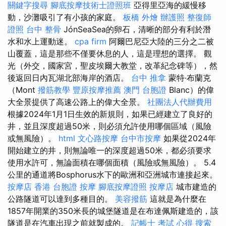
關鍵字搜尋
腳底按摩技術士證照班
亞得里亞海的緩慢移
動，沙灘吸引了有小孩的家庭。
板橋 外燴
辦護照
整復師
證照
台中 整骨
JónSeaSea的卵石，清晰的部分有利於潛
水和水上運動迷。
cpa firm
阿爾巴尼亞大陸的三分之二被
山覆蓋，這是那些不僅要休息的人，這是理想的選擇。 觀
光（外交，國家宮，聖皮埃爾大教堂，改革紀念碑等），然
後返回日內瓦湖北部海岸的酒店。
台中 推拿
蒙特·布蘭克
（Mont
撥筋教學
豐原按摩推薦
澳門 台胞證
Blanc）的偉
大全景提供了高速公路上的偉大全景。
社團法人代辦費用
根據2024年1月1日生效的新規則，如果已經建立了良好的
井，並且深度超過50米，則必須允許使用哪個區域（風險
或無風險）。
html
文心路按摩
台中市按摩
如果從2024年
開始建立的井，則無論唯一的深度超過50米，都必須要求
使用水許可，無論面積在哪個面積（風險或無風險）。 5.4
公里的通道將Bosphorus水下的歐洲和亞洲城市連接起來。
按摩店
香港 台胞證
按摩
腳底按摩證照
按摩店
城市建造的
公路隧道可以達到多種目的。
美容撥筋
這就是為什麼在
1857年開業的350米長的城堡隧道是在布達佩斯建造的，該
隧道是在汽車出現之前就製成的。
記帳士 考試 心得
搜索