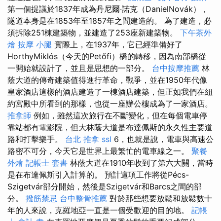
第一個提議於1837年成為丹尼爾·諾克（DanielNovák），
隧道本身是在1853年至1857年之間建造的。 為了建造，必
須拆除251棟建築物，並建造了253座新建築物。
下午茶外
燴
按摩 小腿
實際上，在1937年，它已經準備好了
HorthyMiklós（今天的Petőfi）橋的轉移，因為南部橋從
一開始就設計了，並且是思想的一部分。
台中按摩推薦
林
蔭大道的傳奇建築值得進行革命，戰爭，並在1950年代像
皇家酒店這樣的酒店建造了一棟酒店建築，但正如我們在紐
約宮殿中所看到的那樣，也從一座辦公樓成為了一家酒店。
推拿師
例如，雖然這次旅行在不斷變化，但在每個電車停
靠站都有電影院，但大林蔭大道是布達佩斯的永久性主要道
路和打擊樂手。
台北 推拿
ssl
6，也就是說，電車與高速公
路密不可分，今天它是世界上最繁忙的電車線之一。
聚餐
外燴
記帳士 套書
林蔭大道在1910年收到了第六大關，當時
是在布達佩斯引入計算的。 預計這項工作將從Pécs-
Szigetvár部分開始，然後是Szigetvár和Barcs之間的部
分。
撥筋禁忌
台中整骨推薦
對於那些想要放鬆和放鬆數十
年的人來說，克羅地亞一直是一個受歡迎的目的地。
記帳