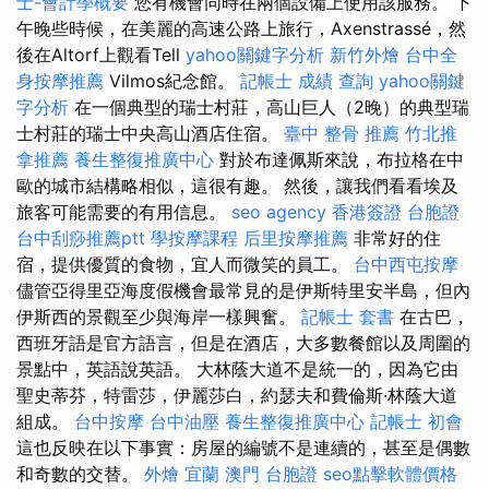
士-會計學概要
您有機會同時在兩個設備上使用該服務。 下
午晚些時候，在美麗的高速公路上旅行，Axenstrassé，然
後在Altorf上觀看Tell
yahoo關鍵字分析
新竹外燴
台中全
身按摩推薦
Vilmos紀念館。
記帳士 成績 查詢
yahoo關鍵
字分析
在一個典型的瑞士村莊，高山巨人（2晚）的典型瑞
士村莊的瑞士中央高山酒店住宿。
臺中 整骨 推薦
竹北推
拿推薦
養生整復推廣中心
對於布達佩斯來說，布拉格在中
歐的城市結構略相似，這很有趣。 然後，讓我們看看埃及
旅客可能需要的有用信息。
seo agency
香港簽證 台胞證
台中刮痧推薦ptt
學按摩課程
后里按摩推薦
非常好的住
宿，提供優質的食物，宜人而微笑的員工。
台中西屯按摩
儘管亞得里亞海度假機會最常見的是伊斯特里安半島，但內
伊斯西的景觀至少與海岸一樣興奮。
記帳士 套書
在古巴，
西班牙語是官方語言，但是在酒店，大多數餐館以及周圍的
景點中，英語說英語。 大林蔭大道不是統一的，因為它由
聖史蒂芬，特雷莎，伊麗莎白，約瑟夫和費倫斯·林蔭大道
組成。
台中按摩
台中油壓
養生整復推廣中心
記帳士 初會
這也反映在以下事實：房屋的編號不是連續的，甚至是偶數
和奇數的交替。
外燴 宜蘭
澳門 台胞證
seo點擊軟體價格