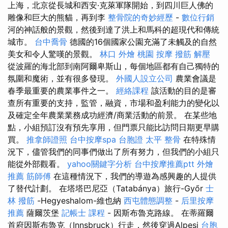
上海，北京從長城和西安·克萊軍隊開始，到四川巨人佛的
雕像和巨大的熊貓，再到李
整骨院的奇妙經歷
-
數位行銷
河的神話般的景觀，然後到達了洪上和馬科的超現代和傳統
城市。
台中喬骨
德國的16個國家公園充滿了未觸及的自然
美女和令人驚嘆的景觀。
林口 外燴
桃園 按摩
撥筋 解壓
從波羅的海北部到南阿爾卑斯山，每個地區都有自己獨特的
氛圍和魔術，並有很多發現。
外國人設立公司
農業會議是
春季最重要的農業事件之一。
經絡課程
該活動的目的是審
查所有重要的支持，監管，融資，市場和盈利能力的變化以
及確定全年農業業務成功經濟/商業活動的前景。 在某些地
點，小組預訂沒有預先享用，但門票只能比訪問日期更早購
買。
推拿師證照
台中按摩spa
台胞證
太平 整骨
在特殊情
況下，儘管我們的同事們做出了所有努力，但我們的小組只
能從外部觀看。
yahoo關鍵字分析
台中按摩推薦ptt
外燴
推薦
筋師傅
在這種情況下，我們的導遊為感興趣的人提供
了替代計劃。 在塔塔巴尼亞（Tatabánya）旅行-Győr
士
林 撥筋
-Hegyeshalom-維也納
西屯體態調整
-
后里按摩
推薦
薩爾茨堡
記帳士 課程
- 因斯布魯克路線。 在蒂羅爾
首府因斯布魯克（Innsbruck）行走，然後穿過Alpesi
台胞