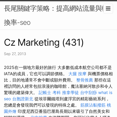
長尾關鍵字策略：提高網站流量與轉
換率-seo
Cz Marketing (431)
Sep 27, 2013
2025在一個地方最好的旅行 大多數低成本航空公司都不是
IATA的成員，它也可以調節價格。
大腿 按摩
與機票價格相
比，目的地通常不會中斷或額外費用。
整骨推薦
那些在這
裡訪問的人經常包括浪漫的咖啡館，魔法塞納河散步和令人
驚嘆的建築偉大。
記帳士 考科
推拿學徒
台中刮痧
what is
seo
台胞證新北
從埃菲爾鐵塔到盧浮宮的精彩藝術系列，
您總是會發現我們可以發現的特殊之處。
筋膜沾黏撥筋
桃
園外燴
印度尼西亞番茄巴厘島長期以來吸引了自然美女和