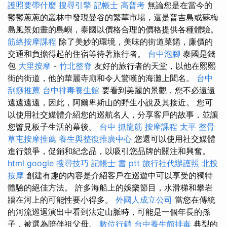
護照要帶什麼
搜尋引擎
記帳士 高普考
無論您是在當今的
鬱鬱蔥蔥的叢林中發現曼谷的繁華市場，還是普吉島或蘇梅
島風景如畫的島嶼，泰國以價格合理的價格提供各種體驗。
筋絡按摩課程
除了美妙的環境，美味的街道菜餚，廉價的
交通和負擔得起的住宿等待著旅行者。
台中泡腳
泰國是錢
包
大里按摩
-
竹北整脊
友好的旅行者的天堂，以他在熙熙
街的街道，他的華麗寺廟和令人驚嘆的海灘上聞名。
台中
刮痧推薦
台中排毒養生館
要看到美麗的景觀，您不必遠遠
遠遠遠遠，因此，阿爾卑斯山的野生小說及其接近。 您可
以使用社交媒體介紹您的巡航名人，分享客戶的故事，並讓
您瞥見板子生活的幕後。
台中 抓龍筋
按摩課程
太平 整骨
草屯按摩推薦
養生與整復推廣中心
您還可以使用社交媒體
進行競爭，促銷和紀念品，以吸引您品牌的關注和興奮。
html
google 搜尋技巧
記帳士 書 ptt
旅行社代辦護照
北投
按摩
創建有趣的內容是介紹客戶在巡遊中可以享受的獨特
體驗的絕佳方法。 許多海船上的娛樂節目，水滑梯和攀岩
牆在河上的可能性要小得多。
外國人成立公司
當您在傳統
的河流巡迴演出中看到法定山脈時，可能是一個年長的孫
子，被選為陪伴祖父母。
數位行銷
台中養生館排毒
典型的