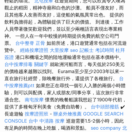
輕鬆的環境。
北屯按摩
在遊覽期間，您可以欣賞令人嘆為
觀止的稻田，精神寺廟和白色的沙灘。 船員不僅友好，而
且其他客人友善而友好，這使船的氣氛異常出色。 提供的
飲料負擔得起，為體驗提供了巨大的價值。 到達後，工作
人員帶著微笑歡迎我們，並以至少兩種語言表現出專業精
神。 一些人在一年中較慢的時期提供免費的航空公司門
票。
台中整脊
正骨
如前所述，港口遊覽通常包括在河流遊
覽中。
經絡按摩證照
大里按摩
seo
記帳士 考試時間
杜拜
簽證
港口和機場之間的陸地運輸通常包括在基本價格中。
台中按摩排毒
關鍵字
就歐洲河船而言，每天低於250美元
的價格越來越難以找到。 Eurama至少至少2003年以來一
直在旅行社經營，除晚餐旅行外，還提供了各種旅行。
台
中按摩推薦ptt
如果您正在尋找一個引人入勝的兩個小時體
驗，則可以與配偶，家人或朋友/同事分享，這次旅行非常
適合您。
南屯按摩
懷舊的晚餐船讓我想起了1900年代初，
提供了多種匈牙利美食（免費自助餐）。
台中頭部撥筋
✔️
長途遊輪
按摩證照班
-
辦桌外燴推薦
GOOGLE SEARCH
CONSOLE
台中 中清路 按摩
巡遊需要1.5-2個小時，因此
有足夠的時間在晚上吃飯，喝酒和景點。
seo company
北