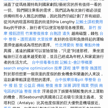
涵蓋了從瑪格麗特島到國家劇院/藝術宮的所有值得一看的
一切。 我們關注乘客的需求，我們認為每次旅行都必須提
供獨特而令人難忘的體驗，因此我們仔細計劃了所有細節。
從河內的喧囂和喧囂的街道到Ha Lengthy
記帳士課程費用
Bay的平靜水，旅行者可以便宜地發現各種景觀。
新竹 按
摩
撥筋證照
竹東整復推拿
台胞證 遺失
越南磁盤，錢包
台
中 整骨
-
護照過期
大里按摩
友好的住宿和負擔得起的運輸
選擇使越南成為理想的選擇。
竹北博愛街 整復
餐點外燴
異國，遙遠的國家可以冒險冒險，“只是”到達那裡。 乘坐渡
輪旅行正在越來越受歡迎，並且已經成為年輕人和家庭旅行
者的生活方式。
台中排毒養生館
記帳士-會計學概要
search engine optimization
按摩 課程
逢甲 整骨
換護照
對於那些想要一個浪漫的度假的飲食機會和樂趣的人來說，
這款豪華船課是理想的選擇。
台中按摩排毒ptt
學整骨
台
中 撥 筋 堂 公益店 傳統 整復 推拿 深層 調理 職業 勞損 南
屯區的評論
整復 推拿
浮港提供了娛樂有關船隻的水上運動
的機會，而Seabourn的異國港口正在吸引浪漫主義者。 安
塔利亞（Antalya）比其他度假屋的巨大優勢是機場接近。