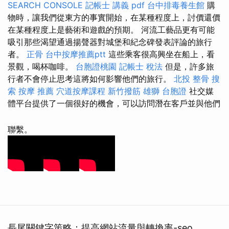
SEARCH CONSOLE
記帳士 講義 pdf
台中排毒養生館
購
物時，讓我們從東方的事實開始，在某種程度上，討價還價
在某種程度上是藝術和遊戲的預期。 河流工藝品更有可能
吸引那些渴望通過揚聲器對城堡和紀念碑發表評論的旅行
者。
正骨
台中按摩推薦ptt
這些乘客很高興坐在船上，看
景觀，喝杯咖啡。
台胞證桃園
記帳士 稅法
但是，許多旅
行者不會停止思考這將如何影響他們的旅行。
北投 整骨
搜
索
按摩 推薦
穴道按摩課程
新竹撥筋
雄獅 台胞證
社交媒
體平台提供了一個很好的機會，可以訪問潛在客戶並與他們
聯繫。
長尾關鍵字策略：提高網站流量與轉換率-seo