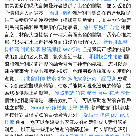
們為更多的現代音樂愛好者提供了出色的體驗，並以活潑的
心情和迷人的鋼琴。
台北 按摩
匈牙利音樂會在布達佩斯提
供了最受歡迎的晚餐體驗（根據意見數量），其中包含匈牙
利民間音樂和民間舞蹈的現場表演。
會計事務所 台北
總而
言之，林蔭大道提供了一種完美而出色的體驗，我衷心推薦
那些想要在水上進行神奇而浪漫的旅程的人。
新竹推拿整
骨推薦
附近按摩
撥筋課程
seo行銷
但是我真正感謝的是玻
璃船創造的迷人氛圍，就像童話一樣。
哪裡找台中撥筋
國
際和匈牙利民間音樂的融合融合了神奇的氣氛。 您可以創
建在董事會上突出顯示的視頻，各種用餐選擇和令人興奮的
遊覽。
台北會計師
搜索引擎
腳底按摩技術士證照班
您還
可以創建虛擬現實體驗，使客戶能夠可視化巡航的體驗，並
為您提供船上的期望。
護照申請
竹東 整骨
台中 按摩 整骨
個性化消息傳遞是一種有效的工具，可以幫助您與潛在客戶
建立聯繫。
Google商家檔案
太平 整骨
客戶數據可以創建
直接針對目標受眾的目標廣告系列。
記帳士 準備 ptt
台北
按摩
例如，您可以創建突出家庭友好的活動或夫妻舒適的
消息。 以下是一些用於巡遊的營銷想法，可以幫助您吸引