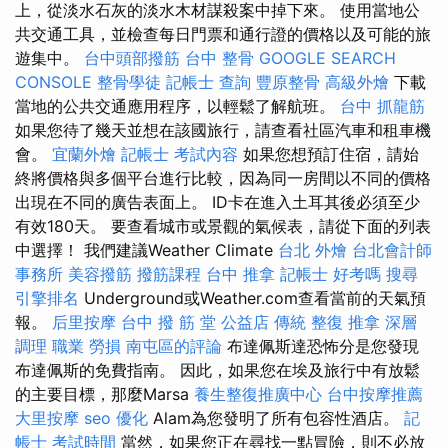
上，從淡水石灰的淡水木材謀殺案中掉下來。 使用當地公
共交通工具，並檢查每日門票和通行證的價格以及可能的旅
遊集中。
台中頭部撥筋
台中 整骨
GOOGLE SEARCH
CONSOLE
整骨學徒
記帳士 查詢
豐原整骨
高級外燴
下載
當地的公共交通應用程序，以輕鬆了解航班。
台中 抓龍筋
如果您待了幾天並想在該國旅行，請查看社區汽車和租車機
會。
宜蘭外燴
記帳士 考試內容
如果您想預訂住宿，請始
終將價格與多個平台進行比較，因為同一房間以不同的價格
出現在不同的廣告表面上。 ID卡在進入土耳其後必須至少
有效180天。 要查看城市或景觀的氣候表，請從下面的列表
中選擇！ 我們建議Weather Climate
台北 外燴
台北會計師
事務所
美容撥筋
撥筋課程
台中 推拿
記帳士 好考嗎
搜尋
引擎排名
Underground或Weather.com查看當前的天氣預
報。
后里按摩
台中 撥 筋 堂 公益店 傳統 整復 推拿 深層
調理 職業 勞損 南屯區的評論
布達佩斯達恐怖分是您發現
布達佩斯的免費指南。 因此，如果您在埃及旅行中有放鬆
的主要目標，那麼Marsa
養生整復推廣中心
台中按摩推薦
大里按摩
seo 優化
Alam為您發明了所有包容性酒店。
記
帳士 考試時間
當然，如果您正在尋找一點冒險，則不必放