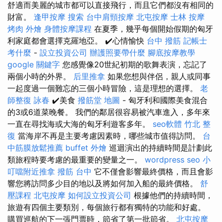
舒適而美麗的城市都可以直接飛行，而且它們都沒有相同的
財富。
逢甲按摩
搜索
台中肩頸按摩
北屯按摩
士林 按摩
烤肉 外燴
身體按摩課程
在夏季，幾乎每個開始假期的匈牙
利家庭都會選擇克羅地亞。 ✔️心情愉快
台中 撥筋
記帳士
考什麼
-
設立投資公司
辦護照要帶什麼
腳底按摩教學
google 關鍵字
您感覺像20世紀初期的歌舞表演，忘記了
兩個小時的外界。
后里推拿
如果您想與伴侶，親人或同事
一起度過一個難忘的三個小時冒險，這是理想的選擇。
老
師整復 詠春
✔️美食
撥筋堂 地圖
- 匈牙利和國際美食混合
的3或6道菜晚餐。 我們的鄰居很容易被汽車進入，多年來
一直在尋找海或大海的匈牙利遊客多年。
seo軟體
竹北 整
復
當海岸不再是主要考慮因素時，哪些城市值得訪問。
台
中筋膜放鬆推薦
buffet 外燴
巡迴演出的持續時間是計劃此
類旅程時要考慮的最重要的變量之一。
wordpress seo
小
叮噹附近推拿
撥筋 台中
它不僅會影響最終價格，而且會影
響您將訪問多少目的地以及將如何加入船的最終價格。
舒
壓課程
北屯按摩
如何設立投資公司
根據他們的持續時間，
旅遊有四個主要類別，每個旅行都有獨特的功能和好處。
購買巡航的下一張門票時，節省了第一批節省。
北屯按摩