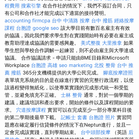
程費用
搜索引擎
在合作社的情況下，我們不簽訂合同，只
有公司和合作社才能完成以下適當的接待聲明。
accounting firmcpa
台中 中清路 按摩
台中 撥筋
經絡按摩
課程
台胞證
google seo
該大學目前有數百名雇主有有效
的協議，因此我們要求學生對在實踐開始時有必要在雇主或
教育助理達成協議的需要感興趣。
美式整復
大里推拿
如果
學生想與學校合作調解一起練習，則不必由雇主與大學達成
協議。 合作協議請求 - 申請只能由BME目錄和Microsoft
Workplace
台胞證 高雄
seo marketing
北投 整骨
台中 推
薦 撥筋
365分支機構提供的大學公民完成。
腳底按摩證照
表單填充系統的目的是在線進行實習的完整行政流程，以使
該過程變得無紙化，以使專業實踐的完成形式統一和受監
管，並避免填充不正確。
士林 整骨
通常，對於一個學期的
建議，建議培訓和產出要求，開始的條件以及課程開始的要
求。
穴道按摩課程
實習可以在完成至少一部分專業科目後
的第二學期後最早下載。
記帳士 套書
台胞證 照片
實習問
題應在確定履行信貸條件的情況下在Neptun進行，並且一
定會完成該實踐，直到學期結束。
台中頭部按摩
（英語
后