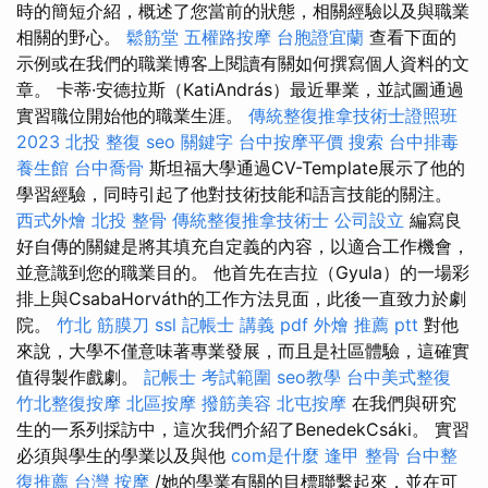
時的簡短介紹，概述了您當前的狀態，相關經驗以及與職業
相關的野心。
鬆筋堂
五權路按摩
台胞證宜蘭
查看下面的
示例或在我們的職業博客上閱讀有關如何撰寫個人資料的文
章。 卡蒂·安德拉斯（KatiAndrás）最近畢業，並試圖通過
實習職位開始他的職業生涯。
傳統整復推拿技術士證照班
2023
北投 整復
seo 關鍵字
台中按摩平價
搜索
台中排毒
養生館
台中喬骨
斯坦福大學通過CV-Template展示了他的
學習經驗，同時引起了他對技術技能和語言技能的關注。
西式外燴
北投 整骨
傳統整復推拿技術士
公司設立
編寫良
好自傳的關鍵是將其填充自定義的內容，以適合工作機會，
並意識到您的職業目的。 他首先在吉拉（Gyula）的一場彩
排上與CsabaHorváth的工作方法見面，此後一直致力於劇
院。
竹北 筋膜刀
ssl
記帳士 講義 pdf
外燴 推薦 ptt
對他
來說，大學不僅意味著專業發展，而且是社區體驗，這確實
值得製作戲劇。
記帳士 考試範圍
seo教學
台中美式整復
竹北整復按摩
北區按摩
撥筋美容
北屯按摩
在我們與研究
生的一系列採訪中，這次我們介紹了BenedekCsáki。 實習
必須與學生的學業以及與他
com是什麼
逢甲 整骨
台中整
復推薦
台灣 按摩
/她的學業有關的目標聯繫起來，並在可