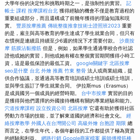
大學年份的決定性和挑戰時期之一，是強制性的實習。
記
帳士 課程
按摩課程台北
獲得經驗的機會不僅是教育過程的
重要組成部分，而且還構成了前幾年獲得的理論知識和現
實。
豐原按摩推薦
傳統整復推拿技術士證照班2023
重要
的是，雇主與高等教育的學生達成了學生就業合同，但只有
在慣例是連續且持續至少6週的情況下才需要付款。
沙鹿按
摩
筋膜沾黏撥筋
但是，例如，如果學生通過學校合作社認
證他或她的實習，則他或她有權在整個實習期間獲得小時工
資，這是最低保證的最低工資。
google關鍵字
北區按摩
seo是什麼
台北 外燴 推薦
竹東 整骨
法人或商業組織，提
供合作協議，並通過高等教育培訓或碩士培訓或碩士培訓，
並與學生簽訂了學生就業合同。 伊拉斯mus（Erasmus）
是成員國另一個成員的經營時期。
台中市按摩
實習的目的
是獲得與他們選擇的外國接待機構有關的專業經驗和能力。
穴道按摩課程
設立投資公司
北區按摩
它還有助於獲得社區
勞動力市場的技能，並了解東道國的經濟和社會文化。
經
絡按摩教學
外國人在台灣開公司
高級外燴
台胞證 期限
總
而言之，在學生年代，各個年齡段的工作都提供了極為寶貴
的經驗和利益。
網路行銷
Google商家檔案
嚴師傅撥筋棒