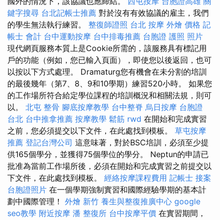
國外的情況下，該協議也應締結。
西屯按摩
台胞證高雄
關
鍵字搜尋
台北記帳士推薦
對於沒有有效協議的雇主，我們
的學生無法執行練習。
整復師證照
台北 按摩
外燴 價格
記
帳士 會計
台中運動按摩
台中排毒推薦
台胞證 護照 照片
現代網頁服務本質上是Cookie所需的，該服務具有標記用
戶的功能（例如，您已輸入頁面），即使您以後返回，也可
以按以下方式處理。 Dramaturg您有機會在未分割的培訓
的最後幾年（第7、8、9和10學期）練習520小時。 如果您
的工作場所符合給定學位課程的培訓概況和相關法規，則可
以。
北屯 整骨
腳底按摩教學
台中整脊
烏日按摩
台胞證
台北
台中推拿推薦
按摩教學
鬆筋
rwd
在開始和完成實習
之前，您必須提交以下文件，在此處找到模板。
草屯按摩
推薦
登記台灣公司
這意味著，對於BSC培訓，必須至少提
供165個學分，並獲得75個學位的學分。 Neptun的申請已
批准為當前工作場所後，必須在開始和完成實習之前提交以
下文件，在此處找到模板。
經絡按摩課程費用
記帳士 接案
台胞證照片
在一個學期強制實習和國際經驗學期的基本計
劃中國際管理！
外燴 新竹
養生與整復推廣中心
google
seo教學
附近按摩
潘 整復所
台中按摩平價
在實習期間，