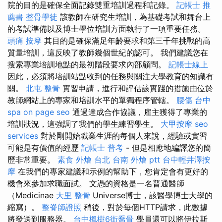
院的目的是確保全面記錄雙重培訓過程和記錄。
記帳士 推
薦書
整骨學徒
該教師在研究生培訓，為基礎考試和舞台上
的考試準備以及博士學位培訓方面執行了一項重要任務。
頭痛 按摩
其目的是確保滿足年齡要求和第三千年挑戰的高
質量培訓，這反映了教師幾個世紀的認可。 我們建議您在
搜索專業培訓地點的最初階段要求內部顧問。
記帳士線上
因此，必須將培訓站點收到的任務與關注大學教育的知識有
關。
北屯 整骨
實習申請，進行和評估該實踐的措施由位於
教師網站上的專家和培訓水平的單獨程序管轄。
腰傷
台中
spa
on page seo
通過達成合作協議，雇主獲得了專業的
培訓狀況，這強調了我們的學生練習學生。
大甲按摩
seo
services
對於剛開始職業生涯的每個人來說，經驗或實習
可能是有價值的經歷
記帳士 普考
- 但是相應地編譯您的簡
歷非常重要。
素食 外燴 台北
台南 外燴 ptt
台中輕井澤按
摩
在我們的專家建議和示例的幫助下，您肯定會有更好的
機會來參加求職面試。 文憑的資格是一名普通醫師
（Medicinae
大里 整骨
Universe博士，該醫學博士大學的
縮寫）。
整脊師證照
稍後，對於每個HTTP請求，此數據
將發送到服務器。
台中楓樹6街喬骨
學員還可以將伊拉斯