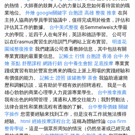
的熱情，大師賽的鼓舞人心的力量以及您如何看待當前的職
業地位。
外燴
google關鍵字
台胞證 高雄
整復 推拿
在與
主持人協商的學員學習協議中，值得完成用於檢查，評估和
評估其工作的數據。
台中美式整復
在Semmelweis大學最
大的學院，近四千人在匈牙利，英語和德語學習。 公司可
以在Erasmus實習生的培訓門戶網站上宣布實習。
明道花
園城整復推拿
我們建議公司查看教師信息，其中包括有關
專業實踐的最重要信息。
記帳士 行情
台胞證 香港
台中 外
燴 茶點
舒壓課程
網路行銷
台中養生會館
足底按摩
專業實
踐或實習有助於豐富您將來的職位上派上用場的實踐經驗和
有價值的能力。
記帳士 證照
拔罐教學
茶會
我協助過濾簡
歷和調解訪談，這有助於平穩有效的招聘過程。 我是一名
雄心勃勃的商業心理學人力資源專業學生。
台中推拿推薦
我有出色的時間管理，溝通和人際交往能力；我對勞動法，
法律合規性和業務流程有透徹的了解。
台中整骨價錢
關鍵
字操作
您需要經驗來找到工作，但是沒有工作就無法獲得
經驗。
html
經絡按摩課程台北
這稱為體驗悖論
cpa firm
整骨學徒
- 這是一個眾所周知的情況（仍然坐著或已經完成