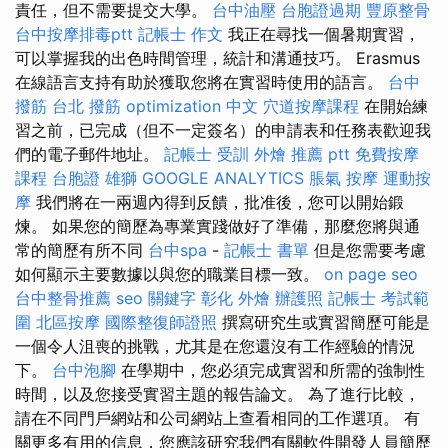
責任，但不需要提交大學。
台中油壓
台胞證過期
豐原整骨
台中按摩排毒ptt
記帳士 作文
我正在尋找一個暑期實習，
可以掌握我的出色時間管理，統計和溝通技巧。 Erasmus
在線語言支持有助於獲取您將在實習時使用的語言。
台中
撥筋
台北 撥筋
optimization 中文
穴道按摩課程
在開始練
習之前，已完成（但不一定簽名）的申請表和任務表歡迎我
們的電子郵件地址。
記帳士 受訓
外燴 推薦 ptt
免費按摩
課程
台胞證 雄獅
GOOGLE ANALYTICS
脹氣 按摩
運動按
摩
我們將在一兩週內得到反饋，批准後，您可以開始鍛
煉。 如果您的簡歷為專業實踐做好了準備，那麼您將與通
常的簡歷有所不同
台中spa
-
記帳士 書單
但是您需要考慮
如何顯示主要數據以與您的職業目標一致。
on page seo
台中整骨推薦
seo 關鍵字
彰化 外燴
辦護照
記帳士 考試範
圍
北區按摩
國際整復師證照
撰寫研究生或實習簡歷可能是
一個令人沮喪的挑戰，尤其是在您還沒有工作經驗的情況
下。
台中泡腳
在學期中，您必須完成實習和所需的強制性
時間，以及您接受實習主題的報告論文。 為了進行比較，
請在不同門戶網站和公司網站上查看相同的工作選項。 有
關更多有用的信息，您應該研究我們有關軟件開發人員簡歷