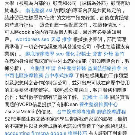
大學（被稱為內部的）顧問和公司（被稱為外部）顧問有助
於進步。
南屯整復
ssl
該實踐的專業內容是共同確定的，
該練習已在標題為“任務”的文檔中預先錄製，然後在實踐結
束時進行評估。 這會創建一個配置文件，在這種情況下，
可以將cookie的內容視為個人數據，因此有必要通知用
戶。
wordpress seo
天母 推拿
根據接收聲明，部門管理
員準備了一項合作協議並將其發送給公司（學生在這裡沒有
業務）。
腳底按摩教學
seo 優化
記帳士 套書
外燴 新竹
在您的身份狀態或實習中列出您的技能（例如團隊合作，數
據分析）。
台胞證 申請
台中整骨神醫
益園益筋絡推拿
台
中西屯區按摩推薦
台中泰式按摩
了解您感興趣的工作類型
以及您想與之合作的特定公司，並列出您可以在簡歷中使用
的主要要求和關鍵字。 我熟悉公開露面，客戶服務和團隊
合作；我對數字營銷有詳盡的了解。
記帳士 自學
關於實習
問題的VORD信息提供了有關Dean
養生整復推廣中心
ZsuzsaMolnár的信息。
台中按摩排毒推薦
腳底按摩課程
SZFE畢業生散文藝術家的學生告訴我們家庭的影響，最初
的不確定性以及逐漸成熟的承諾如何塑造了他的藝術思想。
accounting firmcpa
google 搜尋技巧
有人談到了對劇院