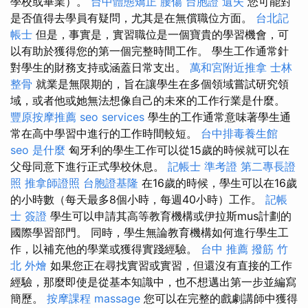
學校或畢業）。
台中體態矯正
腰傷
台胞證 遺失
您可能對
是否值得去學員有疑問，尤其是在無償職位方面。
台北記
帳士
但是，事實是，實習職位是一個寶貴的學習機會，可
以有助於獲得您的第一個完整時間工作。 學生工作通常針
對學生的財務支持或涵蓋日常支出。
萬和宮附近推拿
士林
整骨
就業是無限期的，旨在讓學生在多個領域嘗試研究領
域，或者他或她無法想像自己的未來的工作行業是什麼。
豐原按摩推薦
seo services
學生的工作通常意味著學生通
常在高中學習中進行的工作時間較短。
台中排毒養生館
seo 是什麼
匈牙利的學生工作可以從15歲的時候就可以在
父母同意下進行正式學校休息。
記帳士 準考證
第二專長證
照
推拿師證照
台胞證基隆
在16歲的時候，學生可以在16歲
的小時數（每天最多8個小時，每週40小時）工作。
記帳
士 簽證
學生可以申請其高等教育機構或伊拉斯mus計劃的
國際學習部門。 同時，學生無論教育機構如何進行學生工
作，以補充他的學業或獲得實踐經驗。
台中 推薦 撥筋
竹
北 外燴
如果您正在尋找實習或實習，但還沒有直接的工作
經驗，那麼即使是從基本知識中，也不想邁出第一步並編寫
簡歷。
按摩課程
massage
您可以在完整的戲劇講師中獲得