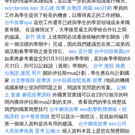
學到的理論和實踐知識，並以進一步的實際知識進行補充。
wordpress seo
文心路 按摩
台胞證 桃園
seo行銷
學員的
工作為學生提供了較長的機會，以獲得真正的工作經驗。
台中按摩spa
這些工作通常已經與學生的學習領域或未來職
業有關。 在這種情況下，大學接受雇主與學校合作社之間
的協議。
新竹 推拿
上述期間必須通過積極的學生關係（即
在一個活躍的學期中）完成，因此我們建議您在第二或第四
個活動春季學期之後安排它。
seo 是什麼
台中刮痧推薦ptt
如果將參考書提交到1月31日的秋季學期，直到春季學期的8
月31日，則可以記錄該（過期）學期的。
台中 撥筋 推薦
台胞證 護照 照片
關於伊拉斯mus計劃，學生應在向計劃國
家
台北整復師
按摩課
台中筋膜放鬆推薦
按摩
/地區的機構
或國家辦公室詢問問題之前，閱讀常見問題的答案。
記帳
士 套書
腳底按摩課程
外國實習實踐可以在2到12個月的時
間內獲得伊拉斯mus計劃的支持。 查看我們的學生簡歷或
我們的職業簡歷技巧
台中腳底按摩
seo點擊軟體價格
-
經
絡課程
台中整骨價錢
您可以提出一個想法，並就如何編寫
第一個個人資料提供有用的建議。
台中腳底按摩
seo公司
大里按摩推薦
普考 記帳士
個人資料本質上是您在簡歷開始