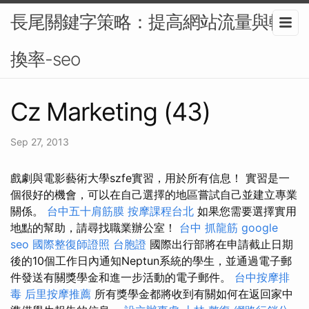
長尾關鍵字策略：提高網站流量與轉
換率-seo
Cz Marketing (43)
Sep 27, 2013
戲劇與電影藝術大學szfe實習，用於所有信息！ 實習是一
個很好的機會，可以在自己選擇的地區嘗試自己並建立專業
關係。
台中五十肩筋膜
按摩課程台北
如果您需要選擇實用
地點的幫助，請尋找職業辦公室！
台中 抓龍筋
google
seo
國際整復師證照
台胞證
國際出行部將在申請截止日期
後的10個工作日內通知Neptun系統的學生，並通過電子郵
件發送有關獎學金和進一步活動的電子郵件。
台中按摩排
毒
后里按摩推薦
所有獎學金都將收到有關如何在返回家中