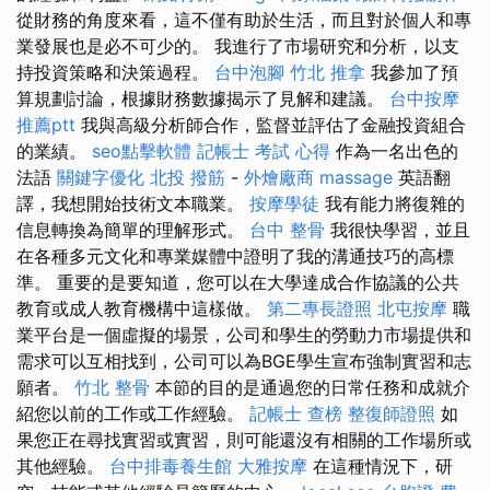
從財務的角度來看，這不僅有助於生活，而且對於個人和專
業發展也是必不可少的。 我進行了市場研究和分析，以支
持投資策略和決策過程。
台中泡腳
竹北 推拿
我參加了預
算規劃討論，根據財務數據揭示了見解和建議。
台中按摩
推薦ptt
我與高級分析師合作，監督並評估了金融投資組合
的業績。
seo點擊軟體
記帳士 考試 心得
作為一名出色的
法語
關鍵字優化
北投 撥筋
-
外燴廠商
massage
英語翻
譯，我想開始技術文本職業。
按摩學徒
我有能力將復雜的
信息轉換為簡單的理解形式。
台中 整骨
我很快學習，並且
在各種多元文化和專業媒體中證明了我的溝通技巧的高標
準。 重要的是要知道，您可以在大學達成合作協議的公共
教育或成人教育機構中這樣做。
第二專長證照
北屯按摩
職
業平台是一個虛擬的場景，公司和學生的勞動力市場提供和
需求可以互相找到，公司可以為BGE學生宣布強制實習和志
願者。
竹北 整骨
本節的目的是通過您的日常任務和成就介
紹您以前的工作或工作經驗。
記帳士 查榜
整復師證照
如
果您正在尋找實習或實習，則可能還沒有相關的工作場所或
其他經驗。
台中排毒養生館
大雅按摩
在這種情況下，研