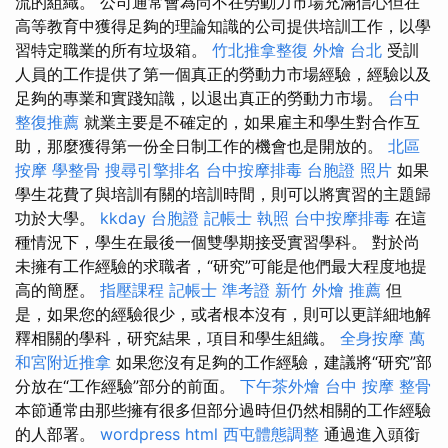
流的組織。 公司通常會為尚不在勞動力市場充滿信心但在
高等教育中獲得足夠的理論知識的公司提供培訓工作，以學
習特定職業的所有垃圾箱。
竹北推拿整復
外燴 台北
受訓
人員的工作提供了第一個真正的勞動力市場經驗，經驗以及
足夠的專業和實踐知識，以退出真正的勞動力市場。
台中
整復推薦
就業主要是不確定的，如果雇主和學生對合作互
助，那麼獲得第一份全日制工作的機會也是開放的。
北區
按摩
學整骨
搜尋引擎排名
台中按摩排毒
台胞證 照片
如果
學生花費了與培訓有關的培訓時間，則可以將實習的主題歸
功於大學。
kkday 台胞證
記帳士 執照
台中按摩排毒
在這
種情況下，學生在最後一個雙學期接受實習學科。 對於尚
未擁有工作經驗的求職者，“研究”可能是他們最大程度地提
高的簡歷。
指壓課程
記帳士 準考證
新竹 外燴 推薦
但
是，如果您的經驗很少，或者根本沒有，則可以更詳細地解
釋相關的學科，研究結果，項目和學生組織。
全身按摩
萬
和宮附近推拿
如果您沒有足夠的工作經驗，建議將“研究”部
分放在“工作經驗”部分的前面。
下午茶外燴
台中 按摩 整骨
本節通常由那些擁有很多但部分過時但仍然相關的工作經驗
的人部署。
wordpress
html
西屯體態調整
通過進入頭銜