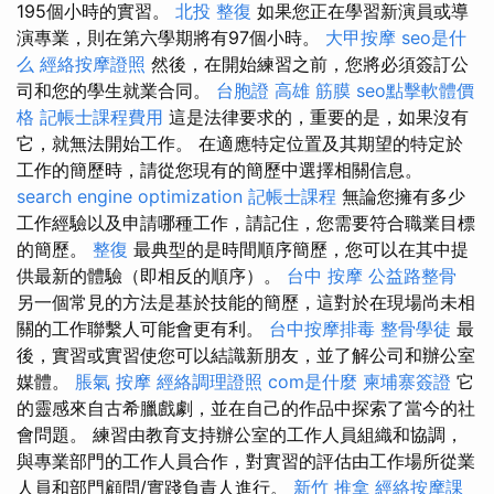
195個小時的實習。
北投 整復
如果您正在學習新演員或導
演專業，則在第六學期將有97個小時。
大甲按摩
seo是什
么
經絡按摩證照
然後，在開始練習之前，您將必須簽訂公
司和您的學生就業合同。
台胞證 高雄
筋膜
seo點擊軟體價
格
記帳士課程費用
這是法律要求的，重要的是，如果沒有
它，就無法開始工作。 在適應特定位置及其期望的特定於
工作的簡歷時，請從您現有的簡歷中選擇相關信息。
search engine optimization
記帳士課程
無論您擁有多少
工作經驗以及申請哪種工作，請記住，您需要符合職業目標
的簡歷。
整復
最典型的是時間順序簡歷，您可以在其中提
供最新的體驗（即相反的順序）。
台中 按摩
公益路整骨
另一個常見的方法是基於技能的簡歷，這對於在現場尚未相
關的工作聯繫人可能會更有利。
台中按摩排毒
整骨學徒
最
後，實習或實習使您可以結識新朋友，並了解公司和辦公室
媒體。
脹氣 按摩
經絡調理證照
com是什麼
柬埔寨簽證
它
的靈感來自古希臘戲劇，並在自己的作品中探索了當今的社
會問題。 練習由教育支持辦公室的工作人員組織和協調，
與專業部門的工作人員合作，對實習的評估由工作場所從業
人員和部門顧問/實踐負責人進行。
新竹 推拿
經絡按摩課