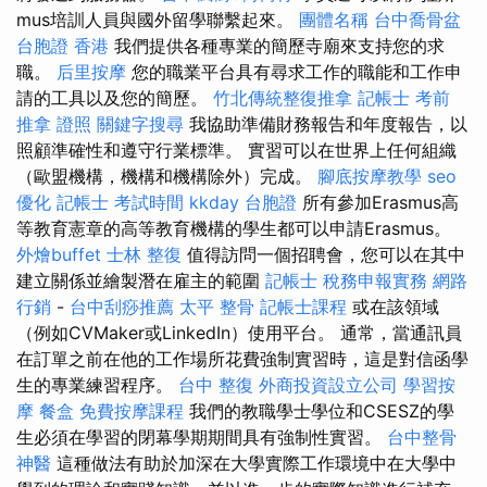
mus培訓人員與國外留學聯繫起來。
團體名稱
台中喬骨盆
台胞證 香港
我們提供各種專業的簡歷寺廟來支持您的求
職。
后里按摩
您的職業平台具有尋求工作的職能和工作申
請的工具以及您的簡歷。
竹北傳統整復推拿
記帳士 考前
推拿 證照
關鍵字搜尋
我協助準備財務報告和年度報告，以
照顧準確性和遵守行業標準。 實習可以在世界上任何組織
（歐盟機構，機構和機構除外）完成。
腳底按摩教學
seo
優化
記帳士 考試時間
kkday 台胞證
所有參加Erasmus高
等教育憲章的高等教育機構的學生都可以申請Erasmus。
外燴buffet
士林 整復
值得訪問一個招聘會，您可以在其中
建立關係並繪製潛在雇主的範圍
記帳士 稅務申報實務
網路
行銷
-
台中刮痧推薦
太平 整骨
記帳士課程
或在該領域
（例如CVMaker或LinkedIn）使用平台。 通常，當通訊員
在訂單之前在他的工作場所花費強制實習時，這是對信函學
生的專業練習程序。
台中 整復
外商投資設立公司
學習按
摩
餐盒
免費按摩課程
我們的教職學士學位和CSESZ的學
生必須在學習的閉幕學期期間具有強制性實習。
台中整骨
神醫
這種做法有助於加深在大學實際工作環境中在大學中