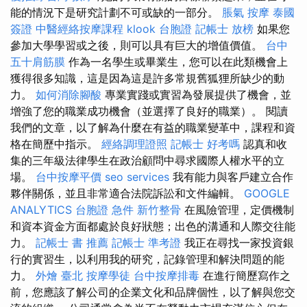
能的情況下是研究計劃不可或缺的一部分。
脹氣 按摩
泰國
簽證
中醫經絡按摩課程
klook 台胞證
記帳士 放榜
如果您
參加大學學習或之後，則可以具有巨大的增值價值。
台中
五十肩筋膜
作為一名學生或畢業生，您可以在此類機會上
獲得很多知識，這是因為這是許多常規舊狐狸所缺少的動
力。
如何消除腳酸
專業實踐或實習為發展提供了機會，並
增強了您的職業成功機會（並選擇了良好的職業）。 閱讀
我們的文章，以了解為什麼在有益的職業變革中，課程和資
格在簡歷中指示。
經絡調理證照
記帳士 好考嗎
認真和收
集的三年級法律學生在政治顧問中尋求國際人權水平的立
場。
台中按摩平價
seo services
我有能力與客戶建立合作
夥伴關係，並且非常適合法院訴訟和文件編輯。
GOOGLE
ANALYTICS
台胞證 急件
新竹整骨
在風險管理，定價機制
和資本資金方面都處於良好狀態；出色的溝通和人際交往能
力。
記帳士 書 推薦
記帳士 準考證
我正在尋找一家投資銀
行的實習生，以利用我的研究，記錄管理和解決問題的能
力。
外燴 臺北
按摩學徒
台中按摩排毒
在進行簡歷寫作之
前，您應該了解公司的企業文化和品牌個性，以了解與您交