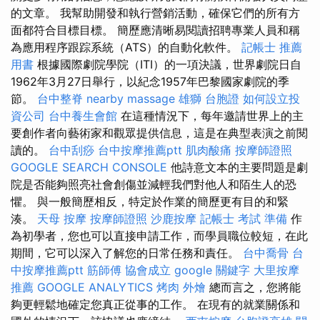
的文章。 我幫助開發和執行營銷活動，確保它們的所有方
面都符合目標目標。 簡歷應清晰易閱讀招聘專業人員和稱
為應用程序跟踪系統（ATS）的自動化軟件。
記帳士 推薦
用書
根據國際劇院學院（ITI）的一項決議，世界劇院日自
1962年3月27日舉行，以紀念1957年巴黎國家劇院的季
節。
台中整脊
nearby massage
雄獅 台胞證
如何設立投
資公司
台中養生會館
在這種情況下，每年邀請世界上的主
要創作者向藝術家和觀眾提供信息，這是在典型表演之前閱
讀的。
台中刮痧
台中按摩推薦ptt
肌肉酸痛
按摩師證照
GOOGLE SEARCH CONSOLE
他詩意文本的主要問題是劇
院是否能夠照亮社會創傷並減輕我們對他人和陌生人的恐
懼。 與一般簡歷相反，特定於作業的簡歷更有目的和緊
湊。
天母 按摩
按摩師證照
沙鹿按摩
記帳士 考試 準備
作
為初學者，您也可以直接申請工作，而學員職位較短，在此
期間，它可以深入了解您的日常任務和責任。
台中喬骨
台
中按摩推薦ptt
筋師傅
協會成立
google 關鍵字
大里按摩
推薦
GOOGLE ANALYTICS
烤肉 外燴
總而言之，您將能
夠更輕鬆地確定您真正從事的工作。 在現有的就業關係和