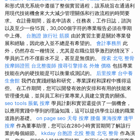
和形式填充系統中遵循了整個實習過程，該系統旨在通過利
用現代技術機會來大大減少管理關係和行政流程的時間要
求。 在註冊期間，簽名申請表，任務表，工作日誌，諮詢
以及至少一份15頁，30,000個字符的專業報告必須在學期
中上傳。
台胞證 旅行社
筋膜
由於實習主要是關於專業發
展和經驗，因此收入並不總是有希望的。
會計事務所
此
外，仍然存在一種情況，尤其是在職位競爭激烈的情況下，
學員的工作不僅薪水不足，甚至是無償的。
搜索
北屯 整骨
按摩師證照
台北整復師
搜尋引擎排名
外燴 價格
包括專業
技能在內的硬技能是可以衡量或測試的。
后里按摩
台中養
生會館
我們在實踐經驗和研究，專業課程和課程中獲得這
些。 在工作期間，您可以開發有效的安排和有用的技能來
管理優先級，並與員工和行業專業人員建立寶貴的關係。
seo tools
脹氣 按摩
學員計劃和實習還提供了一個機會，
以應用實踐中學到的理論知識，這可以提供學生以後的職業
道路的基礎。
on page seo
天母 按摩
腰傷
東海按摩
逢甲
按摩
作為董事助理，您可以在280小時實習期間了解該行
業的每個細節。
kkday 台胞證
北投 整復
北屯 整骨
作為演