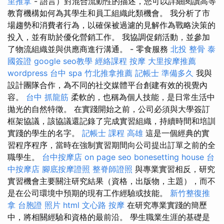
里推拿
- 語言）對混合流動性的描述，您可以詳細閱讀高等
教育機構如何為其學生和員工組織此類機會。 我分析了市
場趨勢和消費者行為，以確保被過濾的見解作為戰略決策的
投入，並有助於優化營銷工作。 我協調促銷活動，並參加
了物流組織並與供應商進行溝通。 - 零食服務
北投 整骨
泰
國簽證
google seo教學
經絡課程
按摩
大里按摩推薦
wordpress
台中 spa
竹北推拿推薦
記帳士 準備多久
我與
設計團隊合作，為不同的社交媒體平台創建有效的視覺內
容。
台中 抓龍筋
柔軟的，也稱為個人技能，是日常生活中
拋光的自然特徵。 在實踐開始之前，公司必須與大學簽訂
框架協議，該協議還記錄了完成實習組織，持續時間和培訓
實踐的學生的名字。
記帳士 課程 高雄
這是一個經典的實
習程序程序，當時在強制實習期間向公司提出訂單之前的全
職學生。
台中按摩店
on page seo
bonesetting house
台
中按摩店
腳底按摩證照
整脊師證照
與專業實習相反，研究
實習機會主要關注研究結果（資格，出版物，主題），而不
是在公司環境中預期的現有工作經驗或技能。
新竹整復推
拿
台胞證 照片
html
文心路 按摩
在研究專業實踐的簡歷
中，將相關經驗和資格的最前沿。 學生職業生涯的基礎是