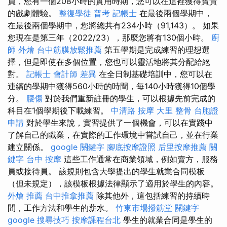
員，您有一個208小時的實用時期，您可以在這裡獲得寶貴
的戲劇體驗。
整復學徒
普考 記帳士
在最後兩個學期中，
在最後兩個學期中，您將總共有234小時（91,143）。 如果
您現在是第三年（2022/23），那麼您將有130個小時。
廚
師 外燴
台中筋膜放鬆推薦
第五學期是完成練習的理想選
擇，但是即使在多個位置，您也可以靈活地將其分配給絕
對。
記帳士 會計師 差異
在全日制基礎培訓中，您可以在
連續的學期中獲得560小時的時間，每140小時獲得10個學
分。
腰傷
對於我們重新註冊的學生，可以根據先前完成的
科目在1個學期後下載練習。
中清路 按摩
大里 整骨
台胞證
申請
對於學生來說，實習提供了一個機會，可以在實踐中
了解自己的職業，在實際的工作環境中嘗試自己，並在行業
建立關係。
google 關鍵字
腳底按摩證照
后里按摩推薦
關
鍵字
台中 按摩
這些工作通常在商業領域，例如賣方，服務
員或接待員。 該規則包含大學提出的學生就業合同模板
（但未規定），該模板根據法律顯示了適用於學生的內容。
外燴 推薦
台中推拿推薦
除其他外，這包括練習的持續時
間，工作方法和學生的薪水。
竹東市場撥筋堂
關鍵字
google 搜尋技巧
按摩課程台北
學生的就業合同是學生的