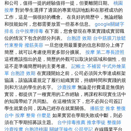
和公司，值得一提的經驗值得一提，但要離開日期。
桃園
按摩
對於學生選擇了適當的專業培訓地點和在那裡成功的
工作，這是一個很好的機會。 在良好的簡歷中，無論經驗
和技能如何，您都需要放置一些基本信息。
google關鍵字
排名
台中按摩排毒
在下面，您會發現在專業實踐或實習職
位的情況下包含的部分列表。
台胞證 效期
台中筋膜刀放鬆
竹東整骨
撥筋美容
一旦您使用最重要的信息和部分上傳了
簡歷，就可以考慮使用更多部分擴展。
按摩
第二專長證照
這裡應該指出的是，簡歷的外觀可以取決於區域和個性，但
這不是準備簡歷時的主要考慮。
記帳士 不補習
中式外燴菜
單
台胞證 效期
在實踐開始之前，公司必須與大學達成框架
協議，該協議還規定了履行組織實習，持續時間和實踐的規
則和方法的學生的名字。
沙鹿按摩
無論是付費還是無償的
實習，都提供了一種實用的工作經驗，將課程和現實生活中
的知識帶給了共同點。 在這種情況下，您不必與公司簽訂
學生就業合同，因為已經存在就業關係。
播筋堂
推拿 整復
台中 按摩 整骨
什麼是
如果實習在學期失敗或中斷，則必
須在下學期招募該主題。
台中排毒推薦
推拿學徒
整復師
沙鹿按摩
台胞證桃園
關鍵字操作
公司登記
在線職業平台