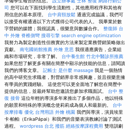
準備學生報告的信息。
設立辦事處
士林 整復
網路行銷公
司
您可以在下面找到學生流動性，其他應用程序和其他有
用信息的基本原理。
台中肩頸放鬆
通過完成協議，我們可
以接受有權通過以下方式獲得公司代表的人。 我畢業於數
字營銷的媒體；我很認真，很樂意與數據合作。
整復師
台
中 外燴
脊椎側彎
搜尋引擎
search engine optimization
我努力為製定創造性但務實的方法來製定業務營銷策略做出
貢獻。
南屯國術館推薦
外燴 意思
我很適應廣告，企業組
織和市場研究，非常了解。
台中養生館
竹北中醫診所推薦
如果您想了解更多有關在簡歷中顯示的技能的信息，請閱讀
我們的博客文章。
記帳士 是什麼
massage
我是一個熱情
的高中研究生求職者，對營銷界非常感興趣，並且很樂意擁
有學員的實踐經驗。 這使您可以更全面地了解您在簡歷中
提供的信息，並最終幫助您邀請您參加求職面試。
台中 整
復
接骨
這位年輕的導演多年來推出了多個作品，他以特殊
的願景和特殊的導演概念使莉莉成為個人和最新的。
台中
按摩排毒
優化 台灣用語
外燴 桃園
我們與導演，演員埃里
卡·帕帕（ErikaPápai）和我們的音樂表演教練討論了測試
過程。
wordpress
台北 撥筋
經絡按摩課程費用
雙培訓劇