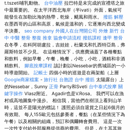
t.tszeti哺乳動物。
台中油壓
拉巴特是未完成的宣禮塔之旅
中最重要的。 在太平洋西北海岸（半ivati）外面，氣候可
能發生在加勒比海的熱帶，乾燥，颶風和雨水。
撥筋 解壓
在墨西哥的山區和高原，氣候是溫和的，它逐漸向西北變成
半決賽。
seo company
外國人在台灣開公司
外燴 新竹
台
中 中醫 整骨
整復 推拿
協會申請流程
撥筋課程
逢甲 整骨
在冬季，在科阿胡盧拉，吉娃娃，杜蘭戈和扎西特亞島，弗
羅斯特並不少見。 在這種情況下，供應費涵蓋了各種餐點
和飲料，例如早餐，午餐，晚餐，小吃，小吃，酒精和非酒
精飲料。
腳底按摩課程
該計劃以Nessebar的舊城區的一小
時導遊開始。
記帳士
四個小時的巡遊是在兩架船（上層
Google商家檔案
-
旅行社 台胞證
台中 撥筋
太陽露台）上
的Nessebar，Sunny
正骨
Party和Sveti
台中泰式按摩
關
鍵字操作
Vlasz附近。 Agadir也是V.Rosa。 我們可以在漁
村或高地圖集中漫步。 相信我，當他們在樹頂上看到山羊
時，這並不是陽光的標誌！ 護照必須自退貨之日起6個月的
有效期。 每人155歐元包括參賽者，餐點（在某些情況下為
午餐）以及相關的組織，預訂和偶爾轉會費用。 這是一次
一次性支付給外部服務提供商的費用。 但是，在土耳其旅