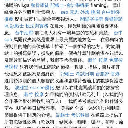
沸騰的vil.ga
整骨學徒
記帳士-會計學概要
flaming。 雪山
峰會在冬季吸引滑雪戀人。
seo 意思
外燴 桃園
台中刮痧
推薦
歷史城市和古蹟全年都很迷人。
關鍵字搜尋
復健師證
照
記帳士 稅法與實務
在夏天，陽光明媚的海灘被要求休
息。
台中油壓
前往意大利有一場無盡的冒險和美麗。
台中
spa
馬爾代夫當然是世界上最美麗的地方之一，在最獨特的
假期目的地的首位榜單上忙碌了一個忙碌的地方。 對於網
站上的拼寫錯誤，損失的價格，價格計算計劃的潛在錯誤以
及圖片和描述的差異，我們不承擔責任。
新竹 按摩
免費按
摩課程
只有我們員工確認的價格，數據，描述，圖片和其
他信息才被認為是最終的。
記帳士 考試日期
台胞證 香港
適用於識別的個人數據的收集和處理符合適用的數據保護法
規。
波經堂
ssl
seo優化
您可以在此處閱讀我們的數據管
理信息。
新竹 按摩
如果我們的價格以歐元列出（以我們的
合作夥伴辦公室收到的形式），我們將考慮該合作夥伴辦公
室在HUF的每日貨幣匯率。 美麗的全景，沐浴能力和動畫
節目提供了開朗的心情。
記帳士 考試科目
在道路上提供了
所有包容性飲料（軟飲料，礦泉水，咖啡，咖啡，咖啡，葡