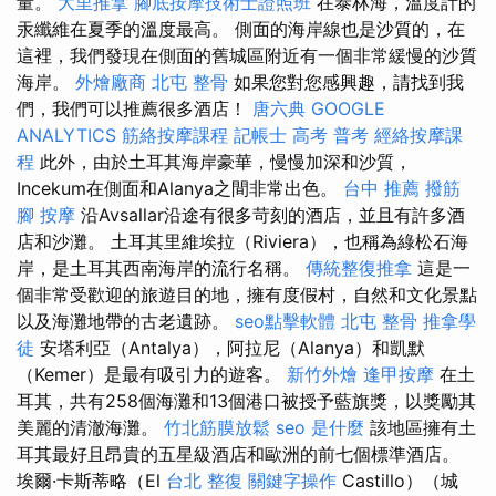
量。
大里推拿
腳底按摩技術士證照班
在泰林海，溫度計的
汞纖維在夏季的溫度最高。 側面的海岸線也是沙質的，在
這裡，我們發現在側面的舊城區附近有一個非常緩慢的沙質
海岸。
外燴廠商
北屯 整骨
如果您對您感興趣，請找到我
們，我們可以推薦很多酒店！
唐六典
GOOGLE
ANALYTICS
筋絡按摩課程
記帳士 高考 普考
經絡按摩課
程
此外，由於土耳其海岸豪華，慢慢加深和沙質，
Incekum在側面和Alanya之間非常出色。
台中 推薦 撥筋
腳 按摩
沿Avsallar沿途有很多苛刻的酒店，並且有許多酒
店和沙灘。 土耳其里維埃拉（Riviera），也稱為綠松石海
岸，是土耳其西南海岸的流行名稱。
傳統整復推拿
這是一
個非常受歡迎的旅遊目的地，擁有度假村，自然和文化景點
以及海灘地帶的古老遺跡。
seo點擊軟體
北屯 整骨
推拿學
徒
安塔利亞（Antalya），阿拉尼（Alanya）和凱默
（Kemer）是最有吸引力的遊客。
新竹外燴
逢甲按摩
在土
耳其，共有258個海灘和13個港口被授予藍旗獎，以獎勵其
美麗的清澈海灘。
竹北筋膜放鬆
seo 是什麼
該地區擁有土
耳其最好且昂貴的五星級酒店和歐洲的前七個標準酒店。
埃爾·卡斯蒂略（El
台北 整復
關鍵字操作
Castillo）（城