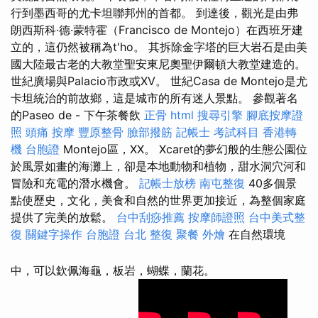
行到墨西哥的尤卡坦聯邦州的首都。 到達後，觀光是由弗
朗西斯科·德·蒙特霍（Francisco de Montejo）在西班牙建
立的，這仍然被稱為t'ho。 其拆除金字塔的巨大岩石是由美
國大陸最古老的大教堂聖安東尼奧聖伊爾頓大教堂建造的​​。
世紀廣場與Palacio市政或XV。 世紀Casa de Montejo是尤
卡坦統治的前故鄉，這是城市的所有迷人景點。 參觀著名
的Paseo de - 下午茶餐飲
正骨
html
搜尋引擎
腳底按摩證
照
頭痛 按摩
豐原整骨
臉部撥筋
記帳士 考試科目
香港轉
機 台胞證
Montejo區，XX。 Xcaret的夢幻般的生態公園位
於風景如畫的海灘上，卻是本地動物和植物，甜水洞穴河和
冒險和充電的潛水機會。
記帳士放榜
南屯整復
40多個景
點使歷史，文化，美食和自然的世界更加接近，為整個家庭
提供了完美的放鬆。
台中刮痧推薦
按摩師證照
台中美式整
復
關鍵字操作
台胞證
台北 整復
聚餐 外燴
在自然環境
中，可以欽佩海龜，板岩，蝴蝶，蘭花。