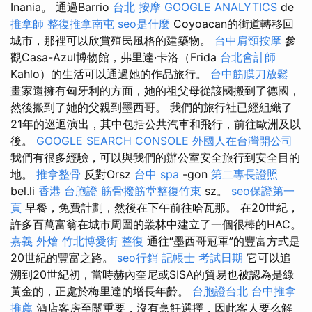
Inania。 通過Barrio
台北 按摩
GOOGLE ANALYTICS
de
推拿師
整復推拿南屯
seo是什麼
Coyoacan的街道轉移回
城市，那裡可以欣賞殖民風格的建築物。
台中肩頸按摩
參
觀Casa-Azul博物館，弗里達·卡洛（Frida
台北會計師
Kahlo）的生活可以通過她的作品旅行。
台中筋膜刀放鬆
畫家還擁有匈牙利的方面，她的祖父母從該國搬到了德國，
然後搬到了她的父親到墨西哥。 我們的旅行社已經組織了
21年的巡迴演出，其中包括公共汽車和飛行，前往歐洲及以
後。
GOOGLE SEARCH CONSOLE
外國人在台灣開公司
我們有很多經驗，可以與我們的辦公室安全旅行到安全目的
地。
推拿整骨
反對Orsz
台中 spa
-gon
第二專長證照
bel.li
香港 台胞證
筋骨撥筋堂整復竹東
sz。
seo保證第一
頁
早餐，免費計劃，然後在下午前往哈瓦那。 在20世紀，
許多百萬富翁在城市周圍的叢林中建立了一個很棒的HAC。
嘉義 外燴
竹北博愛街 整復
通往“墨西哥冠軍”的豐富方式是
20世紀的豐富之路。
seo行銷
記帳士 考試日期
它可以追
溯到20世紀初，當時赫內奎尼或SISA的貿易也被認為是綠
黃金的，正處於梅里達的增長年齡。
台胞證台北
台中推拿
推薦
酒店客房至關重要，沒有烹飪選擇，因此客人要么解