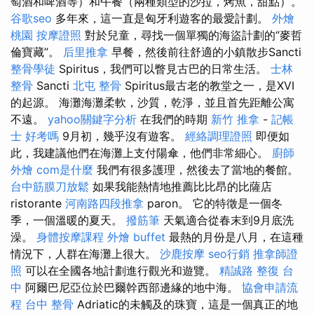
萄酒和啤酒等）和午餐（兩種類型的沙拉，烤魚，甜點）。
谷歌seo
多年來，這一直是匈牙利遊客的最愛計劃。
外燴
桃園
按摩證照
對於兒童，尋找一個單獨的海盜計劃的“麥哲
倫寶藏”。
后里推拿
早餐，然後前往舒適的小鎮散步Sancti
整骨學徒
Spiritus，我們可以瞥見古巴的日常生活。
士林
整骨
Sancti
北屯 整骨
Spiritus最古老的教堂之一，是XVI
的起源。 海灘海灘柔軟，沙質，乾淨，並且首先距離公寓
不遠。
yahoo關鍵字分析
在我們的時期
新竹 推拿
-
記帳
士 好考嗎
9月初，幾乎沒有遊客。
經絡調理證照
即便如
此，我建議他們在海灘上支付陽傘，他們非常細心。
廚師
外燴
com是什麼
我們有很多護理，然後去了當地的餐館。
台中筋膜刀放鬆
如果我能熱情地推薦比比昂的比薩店
ristorante
河南路四段推拿
paron。 它的特徵是一個冬
季，一個溫暖的夏天。
撥筋筆
天氣適合從春末到9月底洗
澡。
身體按摩課程
外燴 buffet
最熱的月份是八月，在這種
情況下，人群在海灘上很大。
沙鹿按摩
seo行銷
推拿師證
照
可以在全國各地計劃進行觀光和遊覽。
精誠路 整復 台
中
阿爾巴尼亞位於巴爾幹西部邊緣的地中海。
協會申請流
程
台中 整骨
Adriatic的未觸及的珠寶，這是一個真正的地