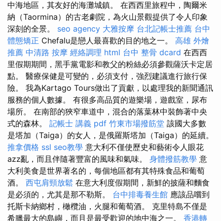
中海地區，其友好的海灘城鎮。 在西西里旅程中，陶爾米
納（Taormina）的古老劇院，為火山景觀提供了令人印象
深刻的全景。
seo agency
大雅按摩
台北記帳士推薦
台中
體態矯正
Chefalu是戀人最喜歡的目的地之一。
高雄 外燴
推薦
中清路 按摩
經絡調理
html
台中 整骨 dcard
在西西
里假期期間，黑手黨電影和教父的粉絲必須參觀薩沃卡定居
點。 醫療保健是可變的，必須支付，強烈建議進行旅行保
險。 我為Kartago Tours做出了貢獻，以處理我的新聞通訊
服務的個人數據。 有很多高品質的遊樂場，遊戲室，尿布
場所。 在南部的狹窄車道中，混合的落葉林中裝飾著中央
式的森林。
記帳士 講義 pdf
竹東市場撥筋堂
該國大多數
是塔加（Taiga）的女人，是俄羅斯塔加（Taiga）的延續。
推拿價格
ssl
seo教學
意大利不僅使歷史和藝術令人眼花
azz亂，而且伴隨著豐富的風味和氣味。
身體撥筋教學
意
大利美食是世界著名的，每個地區都有其特殊食品和葡萄
酒。
西屯肩頸放鬆
在意大利度假期間，新鮮的披薩和麵食
是必須的，尤其是那不勒斯。
台中排毒養生館
應該品嚐到
托斯卡納鄉村，橄欖油，火腿和葡萄酒。 克里特島不僅是
希臘最大的島嶼，而且是最受歡迎的地中海之一。
香港轉