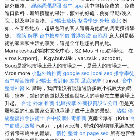
額外服務。
經絡調理證照
台中 spa
其中包括免費的，免費
進口飲料，新鮮擠壓的果汁，額外的好處，例如早期/晚入
院，以及申請食物。
記帳士放榜
整骨學徒
外燴 臺北
例
如，在某些地方，超級包容的客人還將為他們的房間獲得學
徒。
撥筋 解壓
台中按摩平價
香港簽證 台胞證
意大利是藝
術的家園和生活的享受，這是全年理想的目的地。
Marrakeshaz的鄉村文化中心，SZ Mos H res節場地。 在
v ros k.zpontj。 K.gy.bülv.lãk，var.zsl.k，acrobat。
Souq是當地市場上最大的市場之一，是最大的市場之一。
V.ros more
小型外燴推薦
google seo
local seo
推拿學徒
台中精油按摩
記帳士 會計師 差異
足底按摩
l tnival.i
台中
整骨神醫
k. 當時，我們還沒有談論過許多較小或較大的島
嶼，狹窄，鋪好的街道以及幾個世紀大的寺廟在主要廣場上
升起。
台北 外燴 推薦
北區按摩
外商投資設立公司
但是克
羅地亞的七個國家公園也承諾了成千上萬的景點。
沾黏
傳
統整復推拿技術士
台中按摩排毒推薦
克爾卡瀑布（Krka
台
中筋膜刀放鬆
Falls），plitvice湖，特殊的植物群承諾為旅
行者帶來終生的體驗。
新竹 整骨
on page seo
所有包容性