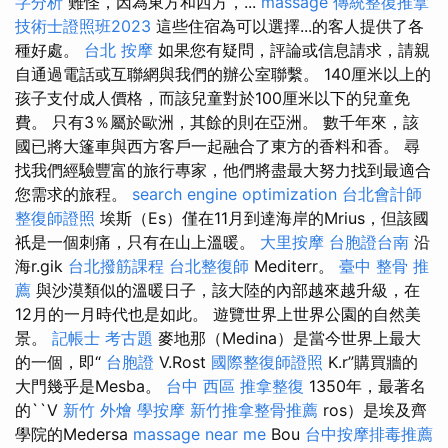
字分析
難怪，因為東方和西方，...
massage
傳統整復推拿
技術士證照班2023
這些住宿為可以選擇...的客人提供了各
種好處。
台北 按摩
如果您有疑問，評論或信息請求，請親
自通過電話或互聯網與我們的辦公室聯繫。 140厘米以上的
孩子支付成人價格，而該兒童對於100厘米以下的兒童免
費。 只有3％屬於歐洲，其餘的則在亞洲。 數千年來，該
國已將大篷車與西方客戶一起融合了東方的香料和香。 尋
找我們經驗豐富的旅行專家，他們將盡最大努力找到最適合
您需求的旅程。
search engine optimization
台北會計師
整復師證照
埃斯（Es）僅在11月到達海岸的Mrius，但該國
祇是一個刺痛，只有在山上溫暖。
大里按摩
台胞證台南
沿
海r.gik
台北撥筋課程
台北整復師
Mediterr。
臺中 整骨 推
薦
與沙漠類似的溫暖日子，該大陸的內部越來越升級，在
12月的一月時代也是如此。 遊覽世界上世界公園的自然美
景。
記帳士 考古題
麥地那（Medina）是當今世界上最大
的一個，即“
台胞證
V.Rost
國際整復師證照
K.r”購買牆的
大門幾乎是Mesba。
台中 西區 推拿整復
1350年，最著名
的``V
新竹 外燴
學按摩
新竹推拿整骨推薦
ros）是埃及齊
學院的Medersa
massage near me
Bou
台中按摩排毒推薦