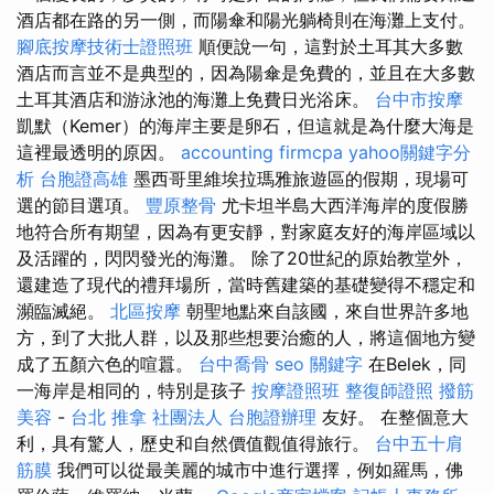
酒店都在路的另一側，而陽傘和陽光躺椅則在海灘上支付。
腳底按摩技術士證照班
順便說一句，這對於土耳其大多數
酒店而言並不是典型的，因為陽傘是免費的，並且在大多數
土耳其酒店和游泳池的海灘上免費日光浴床。
台中市按摩
凱默（Kemer）的海岸主要是卵石，但這就是為什麼大海是
這裡最透明的原因。
accounting firmcpa
yahoo關鍵字分
析
台胞證高雄
墨西哥里維埃拉瑪雅旅遊區的假期，現場可
選的節目選項。
豐原整骨
尤卡坦半島大西洋海岸的度假勝
地符合所有期望，因為有更安靜，對家庭友好的海岸區域以
及活躍的，閃閃發光的海灘。 除了20世紀的原始教堂外，
還建造了現代的禮拜場所，當時舊建築的基礎變得不穩定和
瀕臨滅絕。
北區按摩
朝聖地點來自該國，來自世界許多地
方，到了大批人群，以及那些想要治癒的人，將這個地方變
成了五顏六色的喧囂。
台中喬骨
seo 關鍵字
在Belek，同
一海岸是相同的，特別是孩子
按摩證照班
整復師證照
撥筋
美容
-
台北 推拿
社團法人
台胞證辦理
友好。 在整個意大
利，具有驚人，歷史和自然價值觀值得旅行。
台中五十肩
筋膜
我們可以從最美麗的城市中進行選擇，例如羅馬，佛