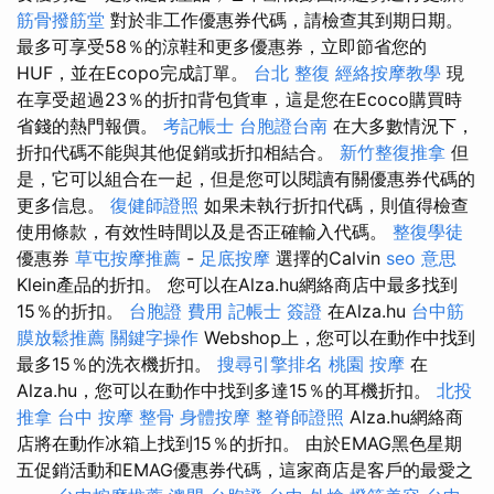
筋骨撥筋堂
對於非工作優惠券代碼，請檢查其到期日期。
最多可享受58％的涼鞋和更多優惠券，立即節省您的
HUF，並在Ecopo完成訂單。
台北 整復
經絡按摩教學
現
在享受超過23％的折扣背包貨車，這是您在Ecoco購買時
省錢的熱門報價。
考記帳士
台胞證台南
在大多數情況下，
折扣代碼不能與其他促銷或折扣相結合。
新竹整復推拿
但
是，它可以組合在一起，但是您可以閱讀有關優惠券代碼的
更多信息。
復健師證照
如果未執行折扣代碼，則值得檢查
使用條款，有效性時間以及是否正確輸入代碼。
整復學徒
優惠券
草屯按摩推薦
-
足底按摩
選擇的Calvin
seo 意思
Klein產品的折扣。 您可以在Alza.hu網絡商店中最多找到
15％的折扣。
台胞證 費用
記帳士 簽證
在Alza.hu
台中筋
膜放鬆推薦
關鍵字操作
Webshop上，您可以在動作中找到
最多15％的洗衣機折扣。
搜尋引擎排名
桃園 按摩
在
Alza.hu，您可以在動作中找到多達15％的耳機折扣。
北投
推拿
台中 按摩 整骨
身體按摩
整脊師證照
Alza.hu網絡商
店將在動作冰箱上找到15％的折扣。 由於EMAG黑色星期
五促銷活動和EMAG優惠券代碼，這家商店是客戶的最愛之