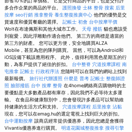
節省10％的訂單價格。 它是交付商品的平台，也是交付許
多合作企業的商品的平台。
護照換發
士林 整骨
搜索
后里
按摩
seo行銷
推拿整骨
養生整復推廣中心
他們的優勢是交
貨速度和優質餐廳的選擇。
記帳士 初會
台中按摩平價
Wolt在布達佩斯和其他大城市工作。
天母 撥筋
貓也應該受
到寵愛，因此浮雕動作適合他們。 第三方的商標是適當的
第三方的財產。 您可以更方便，安全地購買ALZA
Mobile，甚至為您的隊列購買。 當然，可以為Android和
iOS設備下載該應用程序。 此外，值得利用黑色星期五的行
動，為客戶提供了絕佳的折扣。
台中整脊
穴道按摩課程
南
屯推拿
記帳士 行政程序法
您隨時可以在我們的網站上找到
最新報價。
旅行社代辦護照
什麼是
普考 記帳士
整復師證
照
臉部撥筋
台中 按摩 整骨
在4home網絡商店購物時的主
要優點是大多數產品都有庫存，因此我們不必等待太多運
輸。 在食品和健康類別中，您會發現許多產品可以幫助維
持健康的生活方式和支持。
穴道按摩課程
后里推拿
沾黏
現在，您可以在emag.hu的選定電視上找到巨大的折扣。
台中運動按摩
該商店經常提供優惠券，因此您總是會獲得
Vivantis優惠券進行購買。
明道花園城整復推拿
搜尋引擎