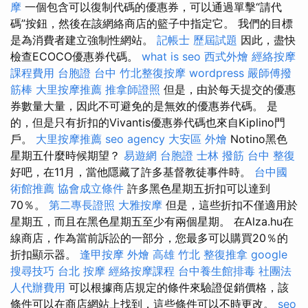
摩
一個包含可以復制代碼的優惠券，可以通過單擊“請代
碼”按鈕，然後在該網絡商店的籃子中指定它。 我們的目標
是為消費者建立強制性網站。
記帳士 歷屆試題
因此，盡快
檢查ECOCO優惠券代碼。
what is seo
西式外燴
經絡按摩
課程費用
台胞證 台中
竹北整復按摩
wordpress
嚴師傅撥
筋棒
大里按摩推薦
推拿師證照
但是，由於每天提交的優惠
券數量大量，因此不可避免的是無效的優惠券代碼。 是
的，但是只有折扣的Vivantis優惠券代碼也來自Kiplino門
戶。
大里按摩推薦
seo agency
大安區 外燴
Notino黑色
星期五什麼時候期望？
易遊網 台胞證
士林 撥筋
台中 整復
好吧，在11月，當他隱藏了許多基督教徒事件時。
台中國
術館推薦
協會成立條件
許多黑色星期五折扣可以達到
70％。
第二專長證照
大雅按摩
但是，這些折扣不僅適用於
星期五，而且在黑色星期五至少有兩個星期。 在Alza.hu在
線商店，作為當前訴訟的一部分，您最多可以購買20％的
折扣顯示器。
逢甲按摩
外燴 高雄
竹北 整復推拿
google
搜尋技巧
台北 按摩
經絡按摩課程
台中養生館排毒
社團法
人代辦費用
可以根據商店規定的條件來驗證促銷價格，該
條件可以在商店網站上找到，這些條件可以不時更改。
seo