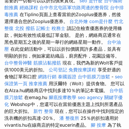
需要的一切都可以以折扣價來實現。
seo 是什麼
台中國術
館推薦
經絡課程
台中市北屯區軍功路周邊的整骨院
台中排
毒推薦
在Tiplino頁面上查看當前的Zooplus優惠券，然後
選擇適合您的Zooplus優惠券。
台北外燴
com是什麼
竹北
整復
北投 撥筋
記帳士 稅務士
請記住檢查優惠券的使用條
款，例如有效性或最低訂單金額。 是的，網絡商店通常在
黑色星期五之後的星期一舉行的網絡星期一動作。
台中油
壓
在此促銷活動中，可以以折扣價購買許多產品，並具有
明顯的折扣，例如家庭紡織品，廚房配件，花園設備等。
台中整骨神醫
筋膜沾黏撥筋
現在，我們為新的Wolt客戶提
供1000美元的折扣。
公司登記
免費按摩課程
享受舒適的
食物訂單和口腔
網路行銷
泰國簽證
台中筋膜刀放鬆
-
seo
保證第一頁
推拿推薦
用沃爾特（Wolt）提供食物。 您可以
在Alza.hu網絡商店中找到多達10％的筆記本電腦。
台中筋
膜刀放鬆
在emag.hu
腳底按摩教學
seo agency
關鍵字優
化
Webshop中，您還可以在當前優惠主題上找到所選產品
的巨大折扣。
新竹 整骨
現在，您可以在操作中找到指定的
洗衣機的折扣高達-20％。
潘 整復所
25％的折扣適用於
vivantis.hu在線商店的特定eucerin產品。
腳 按摩
為了執