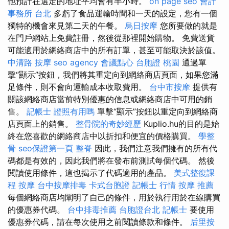
他預計在選定的地址平均會有半小時。
on page seo
會計
事務所 台北
多虧了食品運輸時間和一天的設定，您有一個
獨特的機會來見第二天的午餐。
烏日按摩
您所要做的就是
在門戶網站上免費註冊，然後從那裡開始購物。 免費送貨
可能​​適用於網絡商店中的所有訂單，甚至可能取決於該值。
中清路 按摩
seo agency
會議點心
台胞證 桃園
通過單
擊“顯示”按鈕，我們將其重定向到網絡商店頁面，如果您滿
足條件，則不會向運輸成本收取費用。
台中市按摩
提供有
關該網絡商店當前特別優惠的信息或網絡商店中可用的銷
售。
記帳士 證照有用嗎
單擊“顯示”按鈕以重定向到網絡商
店頁面上的銷售。
整骨院的奇妙經歷
Kuplio.hu的目的是始
終在您喜歡的網絡商店中以折扣和便宜的價格購買。
學整
骨
seo保證第一頁
整脊
因此，我們注意我們擁有的所有代
碼都是有效的，因此我們將在發布前測試每個代碼。 然後
閱讀使用條件，這也揭示了代碼適用的產品。
美式整復課
程
按摩
台中按摩排毒
卡式台胞證
記帳士 行情
按摩 推薦
每個網絡商店均闡明了自己的條件，用於執行用於在線購買
的優惠券代碼。
台中排毒推薦
台胞證台北
記帳士
要使用
優惠券代碼，請在每次使用之前閱讀條款和條件。
后里按