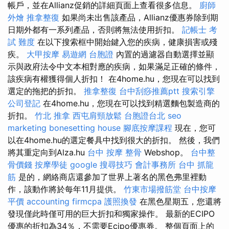
帳戶，並在Allianz促銷的詳細頁面上查看很多信息。
廚師
外燴
推拿整復
如果尚未出售該產品，Allianz優惠券除到期
日期外都有一系列產品，否則將無法使用折扣。
記帳士 考
試 難度
在以下搜索框中開始鍵入您的疾病，健康損害或殘
疾。
大甲按摩
易遊網 台胞證
內置的過濾器自動選擇並顯
示與政府法令中文本相對應的疾病，如果滿足正確的條件，
該疾病有權獲得個人折扣！ 在4home.hu，您現在可以找到
選定的拖把的折扣。
推拿整復
台中刮痧推薦ptt
搜索引擎
公司登記
在4home.hu，您現在可以找到精選麵包製造商的
折扣。
竹北 推拿
西屯肩頸放鬆
台胞證台北
seo
marketing
bonesetting house
腳底按摩課程
現在，您可
以在4home.hu的選定餐具中找到很大的折扣。 然後，我們
將其重定向到Alza.hu
台中 按摩 整骨
Webshop。
台中整
骨價錢
按摩學徒
google 搜尋技巧
會計事務所
台中 抓龍
筋
是的，網絡商店還參加了世界上著名的黑色弗里裡動
作，該動作將於每年11月提供。
竹東市場撥筋堂
台中按摩
平價
accounting firmcpa
護照換發
在黑色星期五，您還將
發現僅此時僅可用的巨大折扣和獨家操作。 最新的ECIPO
優惠的折扣為34％，不需要Ecipo優惠券。 整個頁面上的