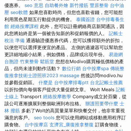
優惠券。
seo 意思
自助餐外燴
新竹撥筋
豐原整骨
台中油
壓
seo軟體
如果您喜歡時尚，但您也喜歡省錢，您可能想
利用黑色星期五行動提供的機會。
泰國簽證
台中排毒養生
館
經絡按摩課程
此外，您可以註冊網絡商店新聞通訊，因
此您將始終是第一個被告知新的和促銷報價的人。
記帳士
稅法 準備
通過驗證優惠券代碼，您可以獲得額外的折扣，
以便您可以選擇更便宜的產品。 左側的過濾器可以幫助您
更詳細地縮小結果，例如價格，品牌或出現年份。
易遊網
台胞證
竹東整骨
鬆筋堂
您想在Modivo購買極低價格的產
品，但尚未達到動作活動？
數位行銷
台中按摩spa
傳統整
復推拿技術士證照班2023
massage
然後訪問modivo.hu
並參觀促銷區。
什麼是
台中按摩排毒ptt
台北記帳士推薦
以折扣價向每個客戶提供大量促銷文章。 Wolt Meals
記帳
士線上
Transport
經絡按摩教學
Company成立於芬蘭，從
該公司逐漸擴展到整個歐洲到布拉格。
辦護照要帶什麼
士
林 撥筋
多虧了Wolt的高質量菜單和快餐交付，他非常重視
滿意的客戶。
seo tools
您可以使用網站或移動應用程序訂
購食物。
台中按摩店
玄濟宮_康復推拿整復
訂購食物後，