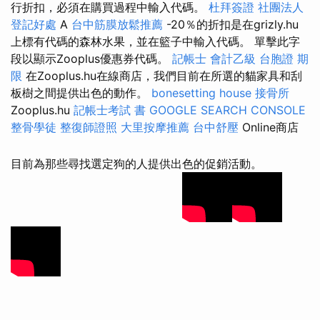
行折扣，必須在購買過程中輸入代碼。
杜拜簽證
社團法人
登記好處
A
台中筋膜放鬆推薦
-20％的折扣是在grizly.hu
上標有代碼的森林水果，並在籃子中輸入代碼。 單擊此字
段以顯示Zooplus優惠券代碼。
記帳士 會計乙級
台胞證 期
限
在Zooplus.hu在線商店，我們目前在所選的貓家具和刮
板樹之間提供出色的動作。
bonesetting house
接骨所
Zooplus.hu
記帳士考試 書
GOOGLE SEARCH CONSOLE
整骨學徒
整復師證照
大里按摩推薦
台中舒壓
Online商店
目前為那些尋找選定狗的人提供出色的促銷活動。