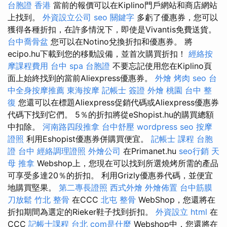
台胞證 香港
當前的報價可以在Kiplino門戶網站和商店網站
上找到。
外資設立公司
seo 關鍵字
多虧了優惠券，您可以
獲得各種折扣，在許多情況下，即使是Vivantis免費送貨。
台中喬骨盆
您可以在Notino兌換折扣和優惠券。 將
ecipo.hu下載到您的移動設備，並首次購買折扣！
經絡按
摩課程費用
台中 spa
台胞證
不要忘記使用您在Kiplino頁
面上始終找到的當前Aliexpress優惠券。
外燴 烤肉
seo
台
中全身按摩推薦
東海按摩
記帳士 簽證
外燴 桃園
台中 整
復
您還可以在標題Aliexpress促銷代碼或Aliexpress優惠券
代碼下找到它們。 5％的折扣將從eShopist.hu的購買總額
中扣除。
河南路四段推拿
台中舒壓
wordpress seo
按摩
證照
利用Eshopist優惠券併購買便宜。
記帳士 課程
台胞
證 台中
經絡調理證照
外燴公司
在Primanet.hu
seo行銷
天
母 推拿
Webshop上，您現在可以找到所選燒烤所需的產品
可享受多達20％的折扣。 利用Grizly優惠券代碼，並便宜
地購買堅果。
第二專長證照
西式外燴
外燴佈置
台中筋膜
刀放鬆
竹北 整骨
在CCC
北屯 整骨
WebShop，您還將在
折扣期間為選定的Rieker鞋子找到折扣。
外資設立
html
在
CCC
記帳士課程 台北
com是什麼
Webshop中，您還將在