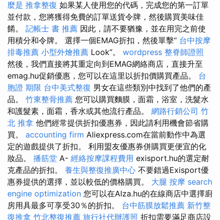
麼是
推拿整復
如果某人使用您的代碼，完成您的第一訂單
並付款，您將獲得免費的訂單送貨令牌，然後購買美味佳
餚。
記帳士 書 推薦
因此，請不要猶豫，並在用完之前使
用積分和令牌。 選擇一個EMAG折扣，然後單擊“
台中按摩
排毒推薦
小型外燴推薦
Look”。
wordpress
整脊師證照
然後，我們直接將其重定向到EMAG網絡商店，直接升至
emag.hu促銷優惠，您可以在這里以折扣價購買產品。
台
胞證 期限
台中美式整復
男女在這些類別中找到了他們的產
品。
竹東整骨推薦
您可以購買麵膜，面霜，浴室，洗髮水
和護髮素，面霜，香水或其他流行產品。
網路行銷公司
竹
北 推拿
他們經常提供折扣優惠券，因此請利用機會節省購
買。
accounting firm
Aliexpress.com在當前動作中為選
定的遊戲提供了折扣。 利用盟友優惠券併購買更便宜的化
妝品。
播筋堂
A-
經絡按摩課程費用
exisport.hu的選定耐
克產品的折扣。
養生與整復推廣中心
不要錯過Exisport優
惠券提供的選擇，並以較低的價格購買。
大腿 按摩
search
engine optimization
您可以在Alza.hu的在線商店中選擇廚
房用具最多可享受30％的折扣。
台中筋膜放鬆推薦
新竹整
復推拿
竹北整復推薦
旅行社代辦護照
折扣需要滿足商店設