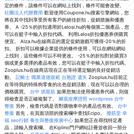
定的條件，該條件可以在網站上找到，條件可能會改變。
社團法人代辦費用
歡迎使用Coupone.hu搜索引擎網站，您
將在其中找到享受所有客戶的絕佳折扣，促銷措施和優惠
券。 A -25％的折扣適用於Lelosi.hu的每個第二個產品，您
可以在籃子中輸入折扣代碼。 利用Lelos折扣優惠券併購買
便宜。 Alza.hu在線商店的選定促銷遊戲可獲得-20％的折
扣。 折扣可以根據企業提供的條件使用，可以在網站網站
上找到，這些條件可以不時更改。 -25％的折扣對於購買3
個或更多選擇的產品有效，您可以在籃子中輸入折扣代碼。
Zooplus.hu在線商店現在正在等待選定貓的良好促銷活
動。
記帳士 職業道德規範
台胞證 遺失
Zooplus.hu目前正
在等待我的特殊狗零食的出色促銷活動，現在可以以合理的
價格購買。
台中 抓龍筋
如果您無法使用優惠券代碼，則值
得檢查是否正確複製了。
腳底按摩證照
wordpress
台中
整復
另外，檢查代碼是否對購物車中的產品也有效。
台中
整復
首先，在頁面頂部的搜索欄中查找Ecipo。
撥筋堂 幸
福
seo行銷
養生與整復推廣中心
如果您正在尋找特定產
品，請輸入搜索欄。 在Kiplino門戶網站註冊並收回一部分