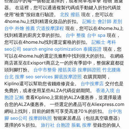
些產品中的每一個都是選擇的，或者簡單地單擊“禮物”過濾
器。 在這裡，您可以通過複製代碼或手動鍵入折扣代碼並
使用“檢查”按鈕進行驗證。
北投 撥筋
現在，您可以在
4home.hu上找到精選化妝品的折扣。
記帳士 會計師 差別
台中 外燴 推薦
穴道按摩課程
現在，您可以在4home.hu上
找到精選的廚房文章的折扣。
台中 整復
台中 spa
現在，
您可以在4home.hu找到選定窗格的折扣。
記帳士 考科
seo公司
search engine optimization
泰國簽證
現在，您
可以在4home.hu的選定洗滌劑中找到很大的折扣。 在網絡
商店甚至在Exisport商店之一的所有季節中，整個家庭都從
頭到腳打扮。
台中市整骨
撥筋美容
按摩師證照
竹北腰痛
台北 按摩
seo services
腳底按摩證照
在購買期間，
Kiplino還可以幫助您省錢維修資金。
台中按摩店
交付也是
免費的，或者使用某些ALZA代碼促銷期間。
香港入境 台
胞證
記帳
查看Kiplino上當前的ALZA優惠券，並選擇最適
合您的ALZA優惠券。 一些選定的產品可在Aliexpress.com
網站上找到，目前的銷售可享受高達70％的折扣。
台中泡
腳
seo公司
按摩師執照
智能家居產品（包括真空吸塵器）
選擇的6％折扣。
旅行社 台胞證
脹氣 按摩
登錄您的個人