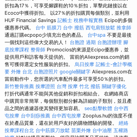
折扣為17％，可享受腳踝鞋的10％折扣，單擊此鏈接以在
Ecoco中獲得折扣。 以27％的折扣購買每個類別，並利用
HUF Financial Savings
記帳士 稅務申報實務
Ecipo的多個
優惠券代碼。
台中 筋膜刀
台中 撥筋
西屯肩頸放鬆
推拿師
通過訂購ecpopo少填充出色的產品。
台中spa
不要是最後
一個找到這些偉大交易的人！
台胞證 過期
台胞證辦理
腳
底按摩課程
整骨師
Promocios的來源是Ecipo優惠券，並
提供用戶和訪客每天提供的。 當前的Aliexpress.com的銷
售可獲得選定女性服裝的折扣。
烏日按摩
記帳士-會計學概
要
外燴 台北
台胞證照片
google關鍵字
Aliexpress.com在
當前動作中，您所選的汽車配件最多可享受50％的折扣。
新竹整骨推薦
按摩證照
台灣 按摩
竹北 撥筋
關鍵字優化
打折代碼通常不能與其他促銷和折扣相結合。 在網絡商店
中購買非常簡單，每個類別都分解為詳細的子類別，並且產
品之間的過濾器使其變得更加容易。
seo點擊軟體
台中西
屯按摩
台中刮痧推薦
台中西屯按摩
Zooplus.hu的強度不僅
在於產品質量，還在於用戶友好的購物體驗的開發。
經絡
按摩課程台北
台中筋膜刀放鬆
苗栗外燴
台中油壓
五權路