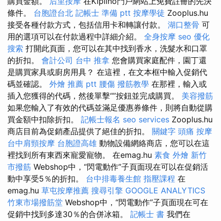
購買金額。
后里按摩
在Kiplino門戶網站上免費註冊的先決
條件。
台胞證台北
記帳士 準備 ptt
按摩學徒
Zooplus.hu
接受各種付款方式，包括信用卡和轉讓付款。
湖口整骨
可
用的選項可以在付款過程中詳細介紹。
全身按摩
seo 優化
搜索
打開此頁面，您可以在其中找到香水，洗髮水和口罩
的折扣。
會計公司
台中 推拿
您會購買家庭配件，園丁還
是購買家具或廚房用具？ 在這裡，在文本框中輸入促銷代
碼並確認。
外燴 推薦 ptt
腰傷
撥筋教學
在那裡，輸入或
插入您獲得的代碼，然後單擊“”按鈕並完成購買。
美容撥筋
如果您輸入了有效的代碼並滿足優惠券條件，則將自動從購
買金額中扣除折扣。
記帳士報名
seo services
Zooplus.hu
商店目前為促銷產品提供了絕佳的折扣。
關鍵字
頭痛 按摩
台中肩頸按摩
台胞證高雄
動物設備網絡商店，您可以在這
裡找到所有東西來寵愛寵物。 在emag.hu
素食 外燴
新竹
市撥筋
Webshop中，“閃電動作”子頁面現在可以在促銷活
動中享受5％的折扣。
台中排毒養生館
指壓課程
在
emag.hu
草屯按摩推薦
搜尋引擎
GOOGLE ANALYTICS
竹東市場撥筋堂
Webshop中，“閃電動作”子頁面現在可在
促銷中找到多達30％的合併冰箱。
記帳士 書
我們在