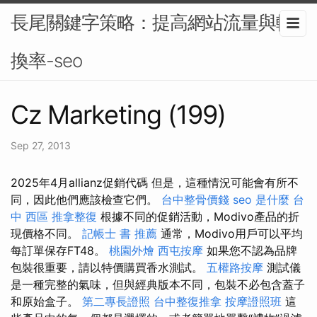
長尾關鍵字策略：提高網站流量與轉
換率-seo
Cz Marketing (199)
Sep 27, 2013
2025年4月allianz促銷代碼 但是，這種情況可能會有所不
同，因此他們應該檢查它們。
台中整骨價錢
seo 是什麼
台
中 西區 推拿整復
根據不同的促銷活動，Modivo產品的折
現價格不同。
記帳士 書 推薦
通常，Modivo用戶可以平均
每訂單保存FT48。
桃園外燴
西屯按摩
如果您不認為品牌
包裝很重要，請以特價購買香水測試。
五權路按摩
測試儀
是一種完整的氣味，但與經典版本不同，包裝不必包含蓋子
和原始盒子。
第二專長證照
台中整復推拿
按摩證照班
這