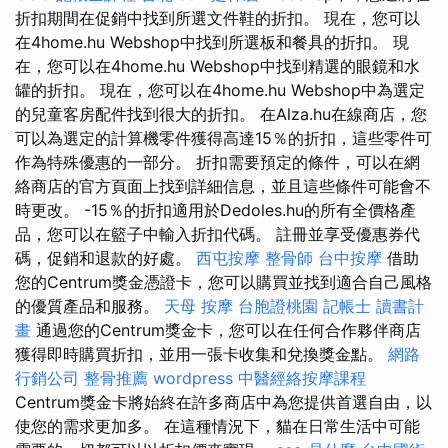
折扣期間在促銷中找到所選文件鞋的折扣。 現在，您可以
在4home.hu Webshop中找到所選板和餐具的折扣。 現
在，您可以在4home.hu Webshop中找到精選的眼鏡和水
罐的折扣。 現在，您可以在4home.hu Webshop中為選定
的兒童客房配件找到很大的折扣。 在Alza.hu在線商店，您
可以為選定的計算機零件獲得高達15％的折扣，這些零件可
作為特殊優惠的一部分。 折扣需要預定的條件，可以在網
絡商店的官方頁面上找到詳細信息，並且這些條件可能會不
時更改。 -15％的折扣適用於Dedoles.hu的所有全價格產
品，您可以在籃子中輸入折扣代碼。 註冊並享受優惠券代
碼，促銷和退款的好處。
西屯按摩
整骨師
台中按摩
借助
您的Centrum獎金憑證卡，您可以購買並找到適合自己風格
的優質產品和服務。
天母 按摩
台胞證桃園
記帳士 讀書計
畫
通過您的Centrum獎金卡，您可以在任何合作夥伴商店
獲得即時購買折扣，並用一張卡收集和兌換獎金點。
網路
行銷公司
整骨推薦
wordpress
中醫經絡按摩課程
Centrum獎金卡將始終在許多商店中為您提供首選自由，以
使您的需求更加多。 在這種情況下，貓在日常生活中可能