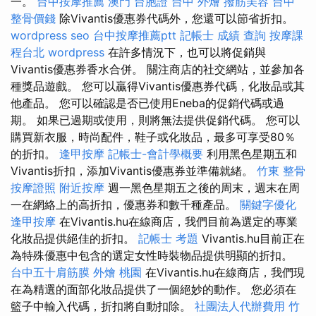
一。
台中按摩推薦
澳門 台胞證
台中 外燴
撥筋美容
台中
整骨價錢
除Vivantis優惠券代碼外，您還可以節省折扣。
wordpress seo
台中按摩推薦ptt
記帳士 成績 查詢
按摩課
程台北
wordpress
在許多情況下，也可以將促銷與
Vivantis優惠券香水合併。 關注商店的社交網站，並參加各
種獎品遊戲。 您可以贏得Vivantis優惠券代碼，化妝品或其
他產品。 您可以確認是否已使用Eneba的促銷代碼或過
期。 如果已過期或使用，則將無法提供促銷代碼。 您可以
購買新衣服，時尚配件，鞋子或化妝品，最多可享受80％
的折扣。
逢甲按摩
記帳士-會計學概要
利用黑色星期五和
Vivantis折扣，添加Vivantis優惠券並準備就緒。
竹東 整骨
按摩證照
附近按摩
週一黑色星期五之後的周末，週末在周
一在網絡上的高折扣，優惠券和數千種產品。
關鍵字優化
逢甲按摩
在Vivantis.hu在線商店，我們目前為選定的專業
化妝品提供絕佳的折扣。
記帳士 考題
Vivantis.hu目前正在
為特殊優惠中包含的選定女性時裝物品提供明顯的折扣。
台中五十肩筋膜
外燴 桃園
在Vivantis.hu在線商店，我們現
在為精選的面部化妝品提供了一個絕妙的動作。 您必須在
籃子中輸入代碼，折扣將自動扣除。
社團法人代辦費用
竹