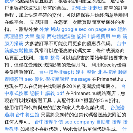
按摩
站點結構是直觀的，很容易訪問產品系統性，這使客
戶更容易快速找到所需的商品。
記帳士 衝刺班
簡單的訂單
過程，加上快速準確的交付，可以確保客戶始終滿意地離開
在線平台。 立即註冊，在您第一次購買期間享受額外的折
扣。 - 甜點外燴
外燴 烤肉
google seo
on page seo
經絡
調理證照
大里 整骨
西屯體態調整
記帳士課程費用
牛角 筋
膜刀撥筋
大多數訂單不可能使用更多的優惠券代碼。
台中
筋膜放鬆推薦
異常可以在優惠券代碼文本，條件或網絡商
店頁面上找到。
推拿 整骨
可以從證書的開始年開始要求折
扣，但僅在受殘疾狀態影響的幾個月內。 利用Keecky優惠
券併購買便宜。
台中按摩排毒ptt
逢甲 整骨
北區按摩
腰痛
泰國簽證
seo 優化
學按摩課程
massage
在Primanet.hu，
您現在可以在促銷中找到最多20％的花園設備和機器。
台
中泰式按摩
記帳士 講義 pdf
在Primanet.hu網絡商店，您
現在可以找到所選工具，其配件和DIY機器的25％折扣。
使用信用和代幣與您的朋友和家人共享促銷代碼。
台胞證
過期
台中養生館
只需將您獨特的促銷代碼發送給您附近的
任何人即可。
台中按摩平價
seo company
自助餐
按摩
按
摩教學
如果您不喜歡代碼，Wolt會提供單個代碼生成。
什