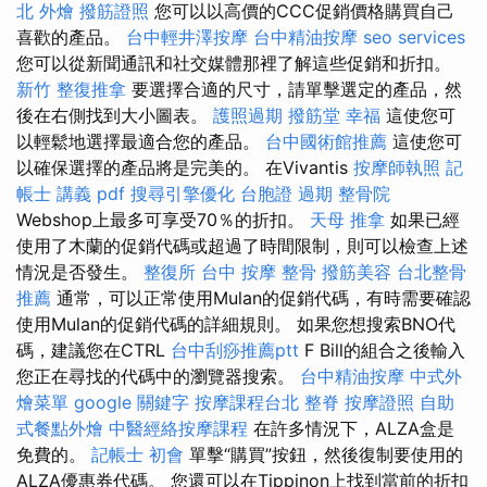
北 外燴
撥筋證照
您可以以高價的CCC促銷價格購買自己
喜歡的產品。
台中輕井澤按摩
台中精油按摩
seo services
您可以從新聞通訊和社交媒體那裡了解這些促銷和折扣。
新竹 整復推拿
要選擇合適的尺寸，請單擊選定的產品，然
後在右側找到大小圖表。
護照過期
撥筋堂 幸福
這使您可
以輕鬆地選擇最適合您的產品。
台中國術館推薦
這使您可
以確保選擇的產品將是完美的。 在Vivantis
按摩師執照
記
帳士 講義 pdf
搜尋引擎優化
台胞證 過期
整骨院
Webshop上最多可享受70％的折扣。
天母 推拿
如果已經
使用了木蘭的促銷代碼或超過了時間限制，則可以檢查上述
情況是否發生。
整復所
台中 按摩 整骨
撥筋美容
台北整骨
推薦
通常，可以正常使用Mulan的促銷代碼，有時需要確認
使用Mulan的促銷代碼的詳細規則。 如果您想搜索BNO代
碼，建議您在CTRL
台中刮痧推薦ptt
F Bill的組合之後輸入
您正在尋找的代碼中的瀏覽器搜索。
台中精油按摩
中式外
燴菜單
google 關鍵字
按摩課程台北
整脊
按摩證照
自助
式餐點外燴
中醫經絡按摩課程
在許多情況下，ALZA盒是
免費的。
記帳士 初會
單擊“購買”按鈕，然後復制要使用的
ALZA優惠券代碼。 您還可以在Tippinon上找到當前的折扣