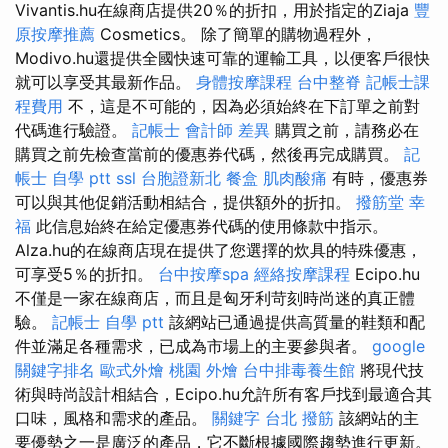
Vivantis.hu在線商店提供20％的折扣，用於指定的Ziaja
豐
原按摩推薦
Cosmetics。 除了簡單的購物過程外，
Modivo.hu還提供全國快速可靠的運輸工具，以便客戶很快
就可以享受其最新作品。
身體按摩課程
台中整脊
記帳士課
程費用
不，這是不可能的，因為必須始終在下訂單之前對
代碼進行驗證。
記帳士 會計師 差異
購買之前，請務必在
購買之前先檢查當前的優惠券代碼，然後再完成購買。
記
帳士 自學 ptt
ssl
台胞證新北
餐盒
肌肉酸痛
有時，優惠券
可以與其他促銷活動相結合，提供額外的折扣。
撥筋堂 幸
福
此信息始終在給定優惠券代碼的使用條款中指示。
Alza.hu的在線商店現在提供了您選擇的炊具的特殊優惠，
可享受5％的折扣。
台中按摩spa
經絡按摩課程
Ecipo.hu
不僅是一家在線商店，而且是匈牙利苛刻時尚迷的真正體
驗。
記帳士 自學 ptt
該網站已通過提供高質量的鞋類和配
件並滿足各種需求，已成為市場上的主要參與者。
google
關鍵字排名
歐式外燴
桃園 外燴
台中排毒養生館
將現代技
術與時尚設計相結合，Ecipo.hu允許所有客戶找到最適合其
口味，風格和需求的產品。
關鍵字
台北 撥筋
該網站的主
要優勢之一是廣泛的產品，它不斷根據國際趨勢進行更新。