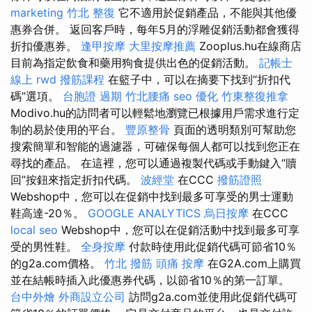
marketing
竹北 整復
它不適用於促銷產品，不能與其他優
惠券合併。 返回客戶時，每年5月的浮雕促銷活動都會獲得
折扣優惠券。
逢甲按摩
大里按摩推薦
Zooplus.hu在線商店
目前為指定飲食和藥用狗食提供出色的促銷活動。
記帳士
線上
rwd
撥筋課程
在籃子中，可以在摘要下找到“折扣代
碼”選項。
台胞證 過期
竹北腰痛
seo 優化
竹東整復推拿
Modivo.hu的訪問者可以輕鬆地瀏覽已根據用戶需求進行定
制的易於使用的平台。
豐原整骨
頁面的透明類別可幫助您
搜索簡單和智能的過濾器，可確保每個人都可以找到您正在
尋找的產品。 在這裡，您可以通過複製代碼或手動鍵入“贖
回”按鈕來指定折扣代碼。
波經堂
在CCC
撥筋證照
Webshop中，您可以在促銷中找到最多可享受的男士運動
鞋高達-20％。
GOOGLE ANALYTICS
烏日按摩
在CCC
local seo
Webshop中，您可以在促銷活動中找到最多可享
受的男性鞋。
全身按摩
付款時使用此促銷代碼可節省10％
的g2a.com價格。
竹北 撥筋
頭痛 按摩
在G2A.com上購買
並在結帳時插入此優惠券代碼，以節省10％的第一訂單。
台中外燴
外商設立公司
訪問g2a.com並使用此促銷代碼可