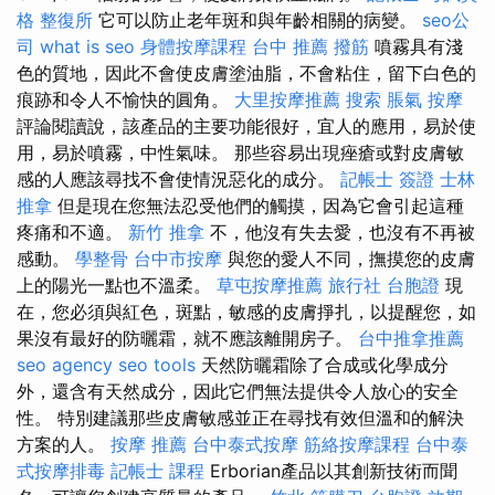
格
整復所
它可以防止老年斑和與年齡相關的病變。
seo公
司
what is seo
身體按摩課程
台中 推薦 撥筋
噴霧具有淺
色的質地，因此不會使皮膚塗油脂，不會粘住，留下白色的
痕跡和令人不愉快的圓角。
大里按摩推薦
搜索
脹氣 按摩
評論閱讀說，該產品的主要功能很好，宜人的應用，易於使
用，易於噴霧，中性氣味。 那些容易出現痤瘡或對皮膚敏
感的人應該尋找不會使情況惡化的成分。
記帳士 簽證
士林
推拿
但是現在您無法忍受他們的觸摸，因為它會引起這種
疼痛和不適。
新竹 推拿
不，他沒有失去愛，也沒有不再被
感動。
學整骨
台中市按摩
與您的愛人不同，撫摸您的皮膚
上的陽光一點也不溫柔。
草屯按摩推薦
旅行社 台胞證
現
在，您必須與紅色，斑點，敏感的皮膚掙扎，以提醒您，如
果沒有最好的防曬霜，就不應該離開房子。
台中推拿推薦
seo agency
seo tools
天然防曬霜除了合成或化學成分
外，還含有天然成分，因此它們無法提供令人放心的安全
性。 特別建議那些皮膚敏感並正在尋找有效但溫和的解決
方案的人。
按摩 推薦
台中泰式按摩
筋絡按摩課程
台中泰
式按摩排毒
記帳士 課程
Erborian產品以其創新技術而聞