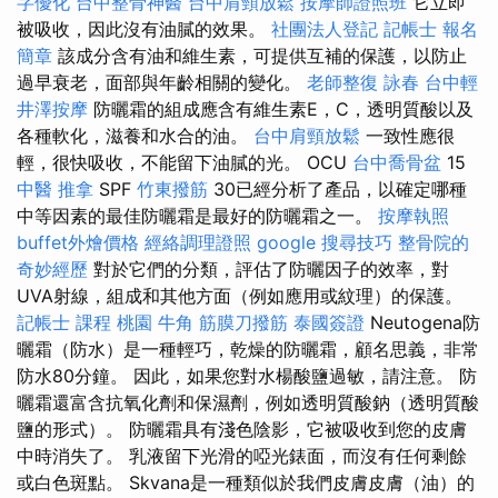
字優化
台中整骨神醫
台中肩頸放鬆
按摩師證照班
它立即
被吸收，因此沒有油膩的效果。
社團法人登記
記帳士 報名
簡章
該成分含有油和維生素，可提供互補的保護，以防止
過早衰老，面部與年齡相關的變化。
老師整復 詠春
台中輕
井澤按摩
防曬霜的組成應含有維生素E，C，透明質酸以及
各種軟化，滋養和水合的油。
台中肩頸放鬆
一致性應很
輕，很快吸收，不能留下油膩的光。 OCU
台中喬骨盆
15
中醫 推拿
SPF
竹東撥筋
30已經分析了產品，以確定哪種
中等因素的最佳防曬霜是最好的防曬霜之一。
按摩執照
buffet外燴價格
經絡調理證照
google 搜尋技巧
整骨院的
奇妙經歷
對於它們的分類，評估了防曬因子的效率，對
UVA射線，組成和其他方面（例如應用或紋理）的保護。
記帳士 課程 桃園
牛角 筋膜刀撥筋
泰國簽證
Neutogena防
曬霜（防水）是一種輕巧，乾燥的防曬霜，顧名思義，非常
防水80分鐘。 因此，如果您對水楊酸鹽過敏，請注意。 防
曬霜還富含抗氧化劑和保濕劑，例如透明質酸鈉（透明質酸
鹽的形式）。 防曬霜具有淺色陰影，它被吸收到您的皮膚
中時消失了。 乳液留下光滑的啞光錶面，而沒有任何剩餘
或白色斑點。 Skvana是一種類似於我們皮膚皮膚（油）的