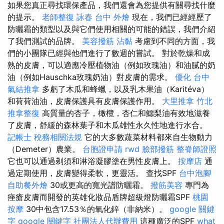
如果您真正尋找環保產品，我們還會為您提供有關尋找什麼
的提示。
老師整復 詠春
台中 外燴
現在，我們已經經歷了
防曬霜的類型以及與它們使用相關的可能的錯誤，我們介紹
了我們測試的品牌。
美容撥筋
沾黏
考慮到不同的方面，我
們的小團隊已經與他們進行了數週的嘗試。 對於乾燥和成
熟的皮膚，可以適應冷壓植物油（例如玫瑰油）和油膩的奶
油（例如Hauschka玫瑰奶油）對皮膚的需求。
優化
台中
氣結推拿
多虧了木瓜和蜂蠟，以及乳木果油（Karitéva）
和荷荷油油，皮膚保護具有皮膚保護作用。
大里推拿
竹北
推拿整復
高質量的杏子，橄欖，杏仁和鱷梨油有效地滋養
了皮膚，舒緩的森林葉子和木瓜雄性永久性地進行水合。
記帳士 稅務相關法規
它的大多數蔬菜材料都來自生物動力
（Demeter）農業。
台胞證申請
rwd
臉部撥筋
整脊師證照
它也可以通過剃須和淋浴凝膠塗在男性皮膚上。
按摩店
通
過定期使用，皮膚變得柔軟，更靈活。 查找SPF
台中泡腳
自助餐外燴
30或更高的寬光譜防曬霜。
撥筋美容
專門為
痤瘡皮膚而開發的英雄化妝品盾牌超級燈防曬霜SPF
桃園
按摩
30中包含17.53％的氧化鋅（非納米）。
google 關鍵
字
google 關鍵字
社團法人代辦費用
這種廣泛的SPF
what