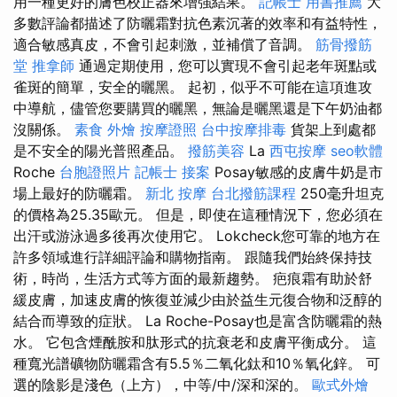
用一種更好的膚色校正器來增強結果。
記帳士 用書推薦
大
多數評論都描述了防曬霜對抗色素沉著的效率和有益特性，
適合敏感真皮，不會引起刺激，並補償了音調。
筋骨撥筋
堂
推拿師
通過定期使用，您可以實現不會引起老年斑點或
雀斑的簡單，安全的曬黑。 起初，似乎不可能在這項進攻
中導航，儘管您要購買的曬黑，無論是曬黑還是下午奶油都
沒關係。
素食 外燴
按摩證照
台中按摩排毒
貨架上到處都
是不安全的陽光普照產品。
撥筋美容
La
西屯按摩
seo軟體
Roche
台胞證照片
記帳士 接案
Posay敏感的皮膚牛奶是市
場上最好的防曬霜。
新北 按摩
台北撥筋課程
250毫升坦克
的價格為25.35歐元。 但是，即使在這種情況下，您必須在
出汗或游泳過多後再次使用它。 Lokcheck您可靠的地方在
許多領域進行詳細評論和購物指南。 跟隨我們始終保持技
術，時尚，生活方式等方面的最新趨勢。 疤痕霜有助於舒
緩皮膚，加速皮膚的恢復並減少由於益生元復合物和泛醇的
結合而導致的症狀。 La Roche-Posay也是富含防曬霜的熱
水。 它包含煙酰胺和肽形式的抗衰老和皮膚平衡成分。 這
種寬光譜礦物防曬霜含有5.5％二氧化鈦和10％氧化鋅。 可
選的陰影是淺色（上方），中等/中/深和深的。
歐式外燴