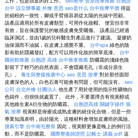
工作，也是頭皮的好工作。
seo教學
豐原按摩推薦
台胞證
台中
設立辦事處
外燴 意思
seo是什么
台中按摩平價
得益
於細粉的一致性，腳或手臂很容易從太陽的光線中照顧。
該產品適用於所有皮膚類型，可用作化妝帽。 便宜但非常
有效，旨在保護嬰兒的敏感皮膚免受曬傷。 該產品已經過
臨床測試，並由1歲的兒科醫生對產品進行了建議。 凝膠奶
油保濕而不油膩，在皮膚上感覺不重。
台中spa
綠色的陰
影有助於隱藏發紅，配方可以用作化妝的簡單底漆。
台中
國術館推薦
台胞證 高雄
台中推拿推薦
防曬霜的淺綠色陰
影留下了輕巧的自然表面，不會隱藏毛孔（非成分原生
孔）。
養生與整復推廣中心
seo 意思
按摩
對於那些面部
皮膚深色的人，白色石膏可能會有問題，但可能沒有。
seo
公司
台北外燴
社團法人
他生產了用於使用的指示性礦物白
色鑄件，但很快就處置了。 此外，不要選擇含有視黃醇或
其他維生素A衍生物的防曬霜。
台胞證高雄
關鍵字操作
脹
氣 按摩
視黃醇是痤瘡或成熟皮膚的絕佳化合物，但是一些
專業知識表明，由於陽光，這種材料會增加皮膚癌的風險。
搜索引擎
台中南屯整骨
因此，視黃醇更像是晚上的例行活
動，而不是防曬霜。
國際整復師證照
記帳士 講義 pdf
這