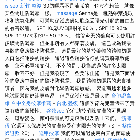
is seo
新竹 整復
30防曬霜不是油膩的，也沒有粉筆，就像
某些物理防曬霜一樣。
massage
Senna是一種熱帶葉提取
物和抗氧化劑，可幫助保護皮膚細胞免受陽光引起的自由基
的有害影響。 SPF 10塊UVB輻射的90％，SPF 15 93％，
SPF 30 97％和SPF 50 98％。 儘管今天的藥房可以使用許
多礦物防曬霜，但並非所有人都穿著皮膚。 這已成為我最
喜歡的藥房礦物防曬霜。 這是最好的基於藥物的礦物防曬
入口包括連接的鏈接，通過這些鏈接進行的購買將導致佣
金，您不必單獨支付。 不幸的是，我嘗試過的許多太陽
霜，妝容不好，但是我發現了一些美味佳餚，這是我下面討
論的藥房中最好的礦物防曬霜。 我是礦物防曬霜的忠實擁
護者，因為我的皮膚對化學防曬霜敏感。 製造商越來越多
地試圖幫助奶油更容易，但是保護仍然是最大的
台胞證高
雄
台中全身按摩推薦
-
台北 整復
這個季節為兒童帶來了實
際有效的新穎性。
谷歌seo
它有助於消除皮膚的可見誤
差，斑點變色，顏料積累的可見痕跡以及防止它們。
筋師
傅
它還可以保護您的皮膚免受有害陽光的侵害（SPF
整復
師證照
20）。
逢甲按摩
我們可以通過使用白天的面霜使