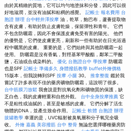
由於其精緻的質地，它可以均勻地塗抹和分發，因此可以很
好地滋潤，並沒有油膩和粘稠的感覺。
記帳士 報名費用
台
胞證 辦理
台中輕井澤按摩
油，乾草，鮑巴布，蘆薈提取物
含有皮膚，有助於防止皮膚乾燥，保留彈性和青年。 它們
不包含防曬霜，因此不會保護皮膚免受有害的陽光。 他們
的優勢是，它們使皮膚更亮，刷新和一些有助於在日光浴過
程中曬黑的皮膚。 重要的是，它們始終與其他防曬霜一起
使用。 防曬霜是沒有香氣，對羥基苯甲酸酯，鄰苯二甲酸
鹽，石油或合成染料的。
優化
台胞證台中
學按摩
防曬霜
也是SPF
記帳士 準備多久
身體撥筋教學
buffet外燴價格
15版本，但我說轉到SPF
按摩 小腿
30。
推拿整復
鑑於我
嘗試了許多表現不佳的藥房礦物防曬霜，這說明了很多。
台中筋膜刀放鬆
我會說是對抗氧化劑和礦物質的保護，缺
乏白色，我的皮膚輕重和自然外觀。
台中全身按摩推薦
它
不是粘性或油膩的，甚至是敏感的皮膚。 它們分解了活生
物體的DNA，並產生致命作用。
記帳士 軟體
台胞證 辦理
拔罐教學
幸運的是，UVC輻射被臭氧層和分子氧完全吸
收。
外燴 嘉義
美容撥筋
台中 整骨
無論您選擇哪種藥房防