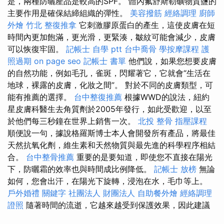
是，兩種防曬產品是較高的SPF。 體內氟舒斯勒礦物質鹽的
主要作用是確保結締組織的彈性。
美容撥筋
經絡調理
廚師
外燴
竹北 整復推拿
它刺激膠原蛋白的產生，這使皮膚在短
時間內更加飽滿，更光滑，更緊湊，皺紋可能會減少，皮膚
可以恢復牢固。
記帳士 自學 ptt
台中喬骨
學按摩課程
護
照過期
on page seo
記帳士 書單
他們說，如果您想要皮膚
的自然功能，例如毛孔，雀斑，閃耀著它，它就會“生活在
地球，裸露的皮膚，化妝之間”。 對於不同的皮膚類型，可
能有推薦的選擇。
台中整復推薦
根據WWD的說法，紐約
星皮膚科醫生去角質劑於2005年發行，如此受歡迎，以至
於他們每三秒鐘在世界上銷售一次。
北投 整骨
指壓課程
順便說一句，據說格羅斯博士本人會開發所有產品，將最佳
天然抗氧化劑，維生素和天然物質與最先進的科學程序相結
合。
台中整骨推薦
重要的是要知道，即使您不直接在陽光
下，防曬霜的效率也與時間成比例降低。
記帳士 放榜
無論
如何，您會出汗，在陽光下旋轉，浸泡在水，毛巾等上。
戶外婚禮
關鍵字
社團法人 財團法人
自助餐外燴
經絡調理
證照
隨著時間的流逝，它越來越受到保護效果，因此建議