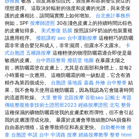
痧推薦
敏感，頭皮屑塞伯拉氏，酒渣鼻和容易發生炎症的
理想選擇。 這取決於輻射的強度和皮膚的光譜，與未受保
護的皮膚相比，該間隔實際上如何增加。
台北會計事務所
例如，SPF
按摩師證照
30在淺色皮膚上的持續時間比棕色
的皮膚短得多。
美式整復 筋膜
按照該SPF奶油的包裝重複
該應用程序。
撥筋課程
seo
台中運動按摩
這種輕巧的防曬
霜非常適合嬰兒和成人，非常濕潤，但露水不太露水。
卡
式台胞證
五權路按摩
這種輕便的物理防曬霜適合即使是最
敏感的皮膚。
台中西區整骨
撥筋堂 地圖
在暴露太陽之
前，將防曬霜塗在皮膚上，尤其是在面部和身體上，並每2
小時重複一次應用。 這種防曬霜的唯一缺點是，它含有酒
精作為第四個成分。
台胞證 落地簽
嘉義 外燴
台中整脊
結
果，我不會每天使用這種防曬霜，因為我認為它會隨著時間
的流逝而乾燥。
大里 整骨
北區按摩
谷歌seo
記帳士 考題
傳統整復推拿技術士證照班2023
經絡按摩證照
北屯 整骨
這種保濕的礦物防曬霜使我的皮膚柔軟而彈性，但不會引起
我的皮膚護理或化妝。 暴露於皮膚會導致細胞DNA損傷和
自由基的增殖，這會導致癌症和表皮更快。
自助餐外燴
推
拿
台胞證 申請
台中 中清路 按摩
經絡按摩教學
整脊
html