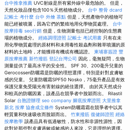
台中推拿推薦
UVC射線是所有紫外線中最危險的。 但是，
天然化妝品僅包含100％天然植物成分。
台中 整骨 dcard
記帳士 考什麼
台中 外燴 茶點
但是，天然產物中的植物可
能已經被噴灑，因為它們的繁殖地用化學物質處理。
台中
按摩排毒
seo行銷
但是，生物測量包括已經控制的生態農
場的植物成分。
經絡調理證照
記帳士 考試用書
只有在未
用化學物質處理的原材料和未用毒性殺蟲劑和雜草噴灑的原
材料的土地時，才能獲得有機或有機認證。
柬埔寨簽證
豐
原按摩推薦
新竹撥筋
登記台灣公司
因此，毫無疑問，生物
測量提供了最高水平的安全性。 SPF 30、200毫升兒童的
Gerocossen防曬霜是防曬的理想選擇，特別是針對皮膚敏
感的兒童。 兒童防曬霜SPF50 Nosko，75毫升產品是有效
保護兒童免受陽光有害射線的絕佳選擇。 由於其天然成分
和較高的防曬因素，該產品在競爭者中脫穎而出。 Rilastil
Solar
台胞證辦理
seo company
腳底按摩證照
大里推拿
新北 按摩
協會成立條件
System防曬霜霜在競爭者中以其
輕質量和快速吸收而脫穎而出。
竹東撥筋
復健師證照
經絡
按摩教學
該產品具有低過敏性，防水性和非源性源性，因
此對於那些對皮膚過敏或敏感的人來說，它是理想的選擇。