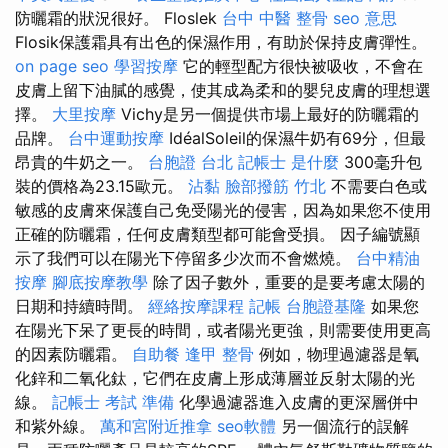
防曬霜的狀況很好。 Floslek
台中 中醫 整骨
seo 意思
Flosik保護霜具有出色的保濕作用，有助於保持皮膚彈性。
on page seo
學習按摩
它的輕型配方很快被吸收，不會在
皮膚上留下油膩的感覺，使其成為柔和的嬰兒皮膚的理想選
擇。
大里按摩
Vichy是另一個提供市場上最好的防曬霜的
品牌。
台中運動按摩
IdéalSoleil的保濕牛奶有69分，但最
昂貴的牛奶之一。
台胞證 台北
記帳士 是什麼
300毫升包
裝的價格為23.15歐元。
沾黏
臉部撥筋 竹北
不需要白色或
敏感的皮膚來保護自己免受陽光的侵害，因為如果您不使用
正確的防曬霜，任何皮膚類型都可能會受損。 因子編號顯
示了我們可以在陽光下停留多少次而不會燃燒。
台中精油
按摩
腳底按摩教學
除了因子數外，重要的是要考慮太陽的
日期和持續時間。
經絡按摩課程
記帳
台胞證基隆
如果您
在陽光下呆了更長的時間，或者陽光更強，則需要使用更高
的因素防曬霜。
自助餐
逢甲 整骨
例如，物理過濾器是氧
化鋅和二氧化鈦，它們在皮膚上形成薄層並反射太陽的光
線。
記帳士 考試 準備
化學過濾器進入皮膚的更深層併中
和紫外線。
萬和宮附近推拿
seo軟體
另一個流行的誤解