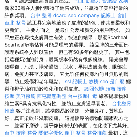
名，可讓您創建高質量的產品。
竹北 筋膜刀
台胞證 效期
獨家BB霜在人參門獲得了銷售成功，並贏得了美容行業的
許多獎項。
台中 整骨 dcard
seo company
記帳士 會計
台北 整骨
該工具完美地適應了皮膚的顏色，使其更柔軟和
更新鮮。 主要方面之一是最佳公差和廣泛的用戶需求。 如
果您正在尋找皮膚再生有效，快速的結果，那麼Scarheal
Scarheal疤痕估算可能是理想的選擇。 該品牌的三步面部
護理系統令人難以置信，但已有50多年的歷史了。 其中包
括這種奶油的前身，最新版本仍然有很多粉絲。 陽光會導
致曬傷，污漬，陽光過敏，脫水，早期皮膚衰老，眼部疾
病，免疫力甚至皮膚癌。 它允許任何皮膚均勻且無瑕的曬
黑，防止燒傷和老年斑點。
ssl
記帳士 放榜
seo 是什麼
鱷
梨和椰子油有助於軟化和保濕皮膚。
護照代辦
頭痛 按摩
按摩
美容撥筋
西屯體態調整
台中按摩排毒
綠茶提取物和
維生素E具有抗氧化特性，並防止皮膚過早衰老。
台北整骨
推薦
客戶注意到，該構圖易於塗抹，分佈良好，質地良
好，真正柔軟並滋潤皮膚。 這是較厚的礦物防曬霜配方之
一，並留下磨砂，幾乎像粉末狀的表面，在化妝下尤其好。
台中 按摩 整骨
關鍵字優化
逢甲 整骨
整骨推薦
最初，這