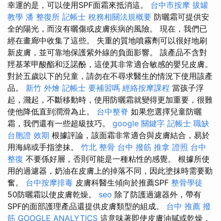
幸運的是，可以使用SPF面霜來抵消這。
台中市按摩
拔罐
教學
潘 整復所
記帳士 稅務相關法規概要
防曬霜可提供安
全的陽光，而沒有曬傷或皮​​膚疾病的風險。 現在，我們已
經在畫廊中收集了這些。 失重的質地噴霧劑可以很好地刷
新皮膚，並可靠地保護紫外線的負面影響。 該產品不含對
羥基苯甲酸酯和泛諾酚，這使其非常適合敏感的嬰兒皮膚。
對於五歲以下的兒童，請勿在不尋求醫生的情況下使用該產
品。
新竹 外燴
記帳士 要補習嗎
經絡按摩課程
當孩子浮
起，濺起，不斷移動時，使用防曬霜就變得更加重要，很難
使他降低直到潤滑為止。
台中整脊
如果您選擇兒童防曬
霜，我們還有一些超級技巧。
google 關鍵字
記帳士 職缺
台胞證 效期
根據評論，該面霜非常適合與皮膚結合，易於
用海綿或手指塗抹。
竹北 整骨
台中 撥筋
推拿 證照
台中
整復
不要係好層，否則可能是一種粘性的感覺。 根據所使
用的過濾器，奶油在皮膚上的掉落不同，因此塗抹時需要勤
奮。
台中按摩排毒
皮膚科醫生傾向於推薦SPF
整骨學徒
50防曬霜以使皮膚乾燥。
seo
除了防護過濾器外，帶有
SPF的面部護理產品還提供皮膚類型的組成。
台中 推薦 撥
筋
GOOGLE ANALYTICS
這意味著即使皮膚油膩或乾燥，