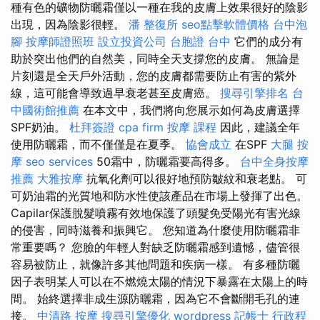
種有色的礦物防曬霜僅以一種在我的皮膚上效果很好的陰影
出現，因為陰影很輕。
潘 整復所
seo點擊軟體價格
台中泡
腳
按摩師證照班
設立投資公司
台胞證 台中
它們的成分有
助於突出他們的自然美，同時全天支撐您的皮膚。 無論是
片刻還是全天戶外活動，您的皮膚都需要防止有害的紫外
線，這可能會導致過早衰老甚至皮膚癌。
搜尋引擎排名
台
中國術館推薦
在本文中，我們將向您展示如何為皮膚選擇
SPF奶油。
杜拜簽證
cpa firm
按摩 課程
因此，建議全年
使用防曬霜，而不僅僅是在夏季。
協會成立
在SPF
大腿 按
摩
seo services
50霜中，防曬霜要高得多。
台中全身按摩
推薦
大雅按摩
抗氧化劑可以很好地預防皺紋和衰老點。 可
可奶油霜的光質地和防水性使該產品在市場上發揮了出色。
Capilar保護脫髮噴霧有效地保護了頭髮免受陽光有害光線
的侵害，同時滋養和振興它。 您知道為什麼使用防曬霜非
常重要嗎？ 您臉的年輕人對缺乏防曬霜感到遺憾，儘管很
容易被防止，就像許多其他問題和疾病一樣。 有多種防曬
因子表明某人可以在不燃燒太陽的情況下暴露在太陽上的時
間。 始終選擇非成生源防曬霜，因為它不會斷開毛孔的連
接。
中清路 按摩
搜尋引擎優化
wordpress
記帳士 行政程