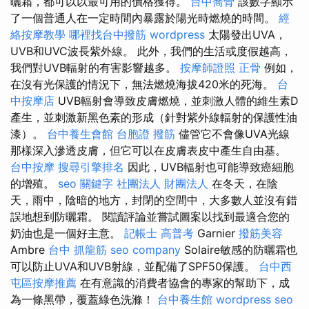
曬霜，都可以以最可用的價格獲得。
台中喬骨
該數字顯示
了一個普通人在一定時間內暴露於陽光時燃燒的時間。
經
絡按摩教學
哪裡找台中撥筋
wordpress
太陽發出UVA，
UVB和UVC波長紫外線。 此外，我們的生活或度假越高，
我們對UVB輻射的有害影響越多。
按摩師證照
正骨
例如，
在沒有光保護的情況下，無法燃燒海拔420米的死海。
台
中按摩店
UVB輻射會導致皮膚燃燒，並刺激人體的維生素D
產生，並刺激新黑色素的形成（針對紫外線輻射的保護性油
漆）。
台中養生會館
台胞證
撥筋
儘管它不會像UVA光線
那樣深入滲透皮膚，但它可以在皮膚表皮中產生自由基。
台中按摩
搜尋引擎排名
因此，UVB輻射也可能導致癌細胞
的增殖。
seo 關鍵字
社團法人 財團法人
在冬天，在陰
天，雨中，陰暗的地方，封閉的空間中，大多數人並沒有錯
誤地想到防曬霜。 閱讀評論並嘗試圖案以找到最適合您的
奶油也是一個好主意。
記帳士 高普考
Garnier
撥筋美容
Ambre
台中 抓龍筋
seo company
Solaire敏感的防曬霜也
可以防止UVA和UVB射線，並配備了SPF50保護。
台中西
屯區按摩推薦
在有意識的消費者協會的專家的幫助下，成
為一條黑帶，覆蓋綠色洗滌！
台中養生館
wordpress seo