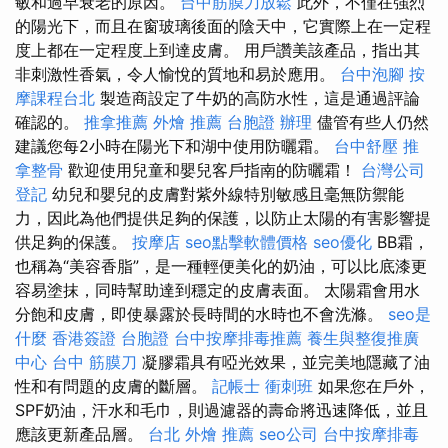
敏和過早衰老的原因。
台中筋膜刀放鬆
此外，不僅在強烈
的陽光下，而且在窗玻璃後面的陰天中，它實際上在一定程
度上都在一定程度上到達皮膚。 用戶讚美該產品，指出其
非刺激性香氣，令人愉悅的質地和易於應用。
台中泡腳
按
摩課程台北
製造商設定了牛奶的高防水性，這是通過評論
確認的。
推拿推薦
外燴 推薦
台胞證 辦理
儘管有些人仍然
建議您每2小時在陽光下和湖中使用防曬霜。
台中舒壓
推
拿整骨
歡迎使用兒童和嬰兒客戶指南的防曬霜！
台灣公司
登記
幼兒和嬰兒的皮膚對紫外線特別敏感且毫無防禦能
力，因此為他們提供足夠的保護，以防止太陽的有害影響提
供足夠的保護。
按摩店
seo點擊軟體價格
seo優化
BB霜，
也稱為“美容香脂”，是一種輕便美化的奶油，可以比底漆更
容易塗抹，同時幫助達到穩定的皮膚表面。 太陽霜會用水
分飽和皮膚，即使暴露於長時間的水時也不會洗滌。
seo是
什麼
香港簽證 台胞證
台中按摩排毒推薦
養生與整復推廣
中心
台中 筋膜刀
凝膠霜具有啞光效果，並完美地隱藏了油
性和有問題的皮膚的斷層。
記帳士 衝刺班
如果您在戶外，
SPF奶油，汗水和毛巾，則過濾器的壽命將迅速降低，並且
應該更新產品層。
台北 外燴 推薦
seo公司
台中按摩排毒