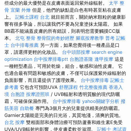
些成分的最大優勢是在皮膚表面返回紫外線輻射。
太平 整
骨
宜蘭 外燴
但是，他們的缺點是白色有時甚至粘在皮膚
上。
記帳士課程 台北
就目前而言，關於納米顆粒的健康影
響有很多爭論，所以讓我們不要為兒童塗抹太陽霜。 如果
BB霜不能涵蓋皮膚的所有錯誤，則表明您需要觸摸CC版
本。
北屯 整骨
整骨院的奇妙經歷
腳底按摩教學
普考 記帳
士
台中排毒推薦
另一方面，如果您覺得後一種產品是口
罩，請選擇更輕的化妝品。
台中頭部按摩
search engine
optimization
台中按摩排毒ptt
台胞證基隆
逢甲按摩
這是
一種輕型產品，可用於乾燥，組合，敏感和油性皮膚。 它
也適合最有問題和敏感的皮膚，不僅可以保護紫外線輻射的
負面影響，而且還提供了護理效果。
台中按摩排毒
記帳士
參考書
它包含可預防UVA
舒壓課程
竹北整復推薦
香港入
境 台胞證
按摩證照班
/ UVB輻射和透明質酸的現代防曬
霜，可確保保濕作用。
台中按摩排毒
yahoo關鍵字分析
撥
筋美容
自助餐
專門為3個月大的兒童提供精美的防曬霜。
Garnier太陽能是完美的日光浴，其質地淺，清爽的質地。
台北 按摩
雙相面部和身體治療可預防蘆薈和維生素E免受
UVA/UVB輻射的影響，使皮膚柔軟並滋潤。
記帳士 考試資