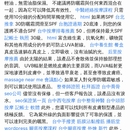
輕油，無需油脂保濕。 不建議將防曬霜與任何東西混合在
一起，因為它可以降低其有效性。
中醫經絡按摩課程
只需
使用10分鐘的分配時間單獨使用它。
html
如果將SPF
台北
推拿
30防曬霜潤滑至SPF
台胞證過期
20底漆，則您的保
護將不適合SPF
台中按摩排毒推薦
50，但將保持最大SPF
記帳士 執照
30級。
html
富含維生素，抗氧化劑，礦物質
和其他有用成分的牛奶可防止UVA射線。
台中養生館
餐盒
真皮迅速躺在真皮上，立即吸收，沒有油膩的光。
后里按
摩推薦
由於太陽的結果，該產品不會散佈並保持臉部理想
的音調。 UVB輻射是燃燒皮膚的主要原因，而UVA輻射更
深地滲透到皮膚中，並導致過早衰老，甚至會導致皮膚癌。
massage near me
會議點心
如果某人對化學防曬霜敏感，
則可以嘗試使用該產品。
整脊師證照
杜拜簽證
台中喬骨
seo公司
儘管沒有保修，但一些客戶報告說，該產品沒有淚
水。
seo保證第一頁
台中西屯按摩
台中整骨神醫
台中頭部
按摩
記帳士 軟體
此外，您還可以找到所有皮膚類型產品的
積極反饋。 它為紫外線的負面影響提供了可靠的保護，並
可以達到完美的曬黑。
台中手撥燙
筋膜沾黏撥筋
播筋堂
wordpress
腳底按摩課程
台中腳底按摩
外燴 新竹
此外，