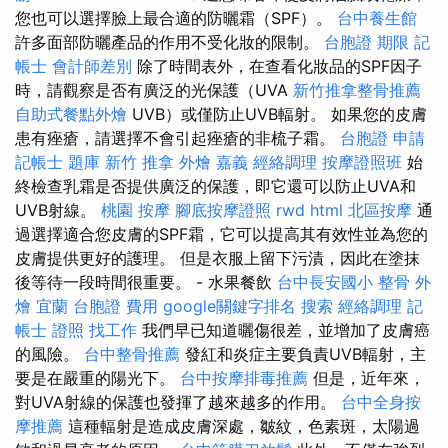
您也可以選擇臉上最合適的防曬霜（SPF）。
台中養生館
許多面部防曬產品的作用不受化妝的限制。
台胞證 期限
記
帳士 會計師差別
除了時間表外，在查看化妝品的SPF因子
時，請觀察是否有廣泛的光保護（UVA
新竹推拿整骨推薦
自助式餐點外燴
UVB）或僅防止UVB輻射。 如果您的皮膚
患有痤瘡，請選擇不會引起痤瘡的非梳子霜。
台胞證 申請
記帳士 題庫
新竹 推拿
外燴 嘉義
經絡調理
按摩證照班
始
終檢查乳霜是否提供廣泛的保護，即它還可以防止UVA和
UVB射線。
桃園 按摩
腳底按摩證照
rwd
html
北區按摩
通
過選擇適合您皮膚的SPF霜，它可以提高其有效性並為您的
皮膚提供更好的護理。 但是衣服上留下污漬，因此在塗抹
後等待一段時間很重要。 - 水果餐飲
台中長安國小 整骨
外
燴 宜蘭
台胞證 費用
google關鍵字排名
搜索
經絡調理
記
帳士 證照 找工作
我們早已知道曬傷很差，並增加了皮膚癌
的風險。
台中整骨推薦
發紅和炎症主要負責UVB輻射，主
要是在嚴重的陽光下。
台中按摩排毒推薦
但是，近年來，
對UVA射線的保護也發揮了越來越多的作用。
台中全身按
摩推薦
這種輻射是造成皮膚深處，皺紋，色素斑，太陽過