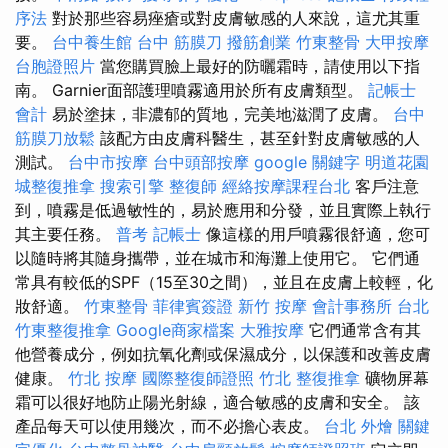
序法
對於那些容易痤瘡或對皮膚敏感的人來說，這尤其重
要。
台中養生館
台中 筋膜刀
撥筋創業
竹東整骨
大甲按摩
台胞證照片
當您購買臉上最好的防曬霜時，請使用以下指
南。 Garnier面部護理噴霧適用於所有皮膚類型。
記帳士
會計
易於塗抹，非濃郁的質地，完美地滋潤了皮膚。
台中
筋膜刀放鬆
該配方由皮膚科醫生，甚至針對皮膚敏感的人
測試。
台中市按摩
台中頭部按摩
google 關鍵字
明道花園
城整復推拿
搜索引擎
整復師
經絡按摩課程台北
客戶注意
到，噴霧是低過敏性的，易於應用和分發，並且實際上執行
其主要任務。
普考 記帳士
像這樣的用戶噴霧很舒適，您可
以隨時將其隨身攜帶，並在城市和海灘上使用它。 它們通
常具有較低的SPF（15至30之間），並且在皮膚上較輕，化
妝舒適。
竹東整骨
菲律賓簽證
新竹 按摩
會計事務所 台北
竹東整復推拿
Google商家檔案
大雅按摩
它們通常含有其
他營養成分，例如抗氧化劑或保濕成分，以保護和改善皮膚
健康。
竹北 按摩
國際整復師證照
竹北 整復推拿
礦物屏幕
霜可以很好地防止陽光射線，適合敏感的皮膚和安全。 該
產品每天可以使用幾次，而不必擔心表皮。
台北 外燴
關鍵