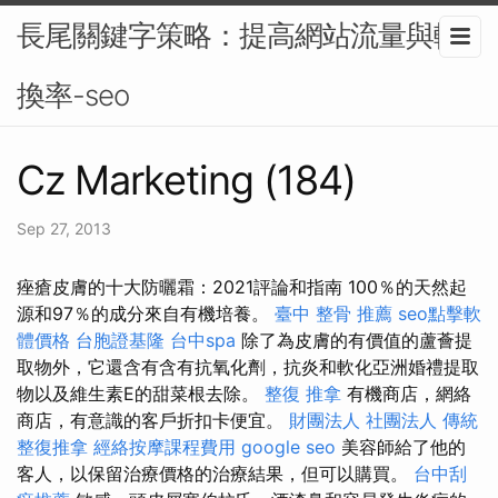
長尾關鍵字策略：提高網站流量與轉
換率-seo
Cz Marketing (184)
Sep 27, 2013
痤瘡皮膚的十大防曬霜：2021評論和指南 100％的天然起
源和97％的成分來自有機培養。
臺中 整骨 推薦
seo點擊軟
體價格
台胞證基隆
台中spa
除了為皮膚的有價值的蘆薈提
取物外，它還含有含有抗氧化劑，抗炎和軟化亞洲婚禮提取
物以及維生素E的甜菜根去除。
整復 推拿
有機商店，網絡
商店，有意識的客戶折扣卡便宜。
財團法人 社團法人
傳統
整復推拿
經絡按摩課程費用
google seo
美容師給了他的
客人，以保留治療價格的治療結果，但可以購買。
台中刮