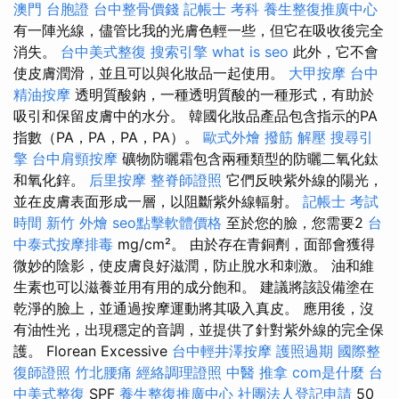
澳門 台胞證
台中整骨價錢
記帳士 考科
養生整復推廣中心
有一陣光線，儘管比我的光膚色輕一些，但它在吸收後完全
消失。
台中美式整復
搜索引擎
what is seo
此外，它不會
使皮膚潤滑，並且可以與化妝品一起使用。
大甲按摩
台中
精油按摩
透明質酸鈉，一種透明質酸的一種形式，有助於
吸引和保留皮膚中的水分。 韓國化妝品產品包含指示的PA
指數（PA，PA，PA，PA）。
歐式外燴
撥筋 解壓
搜尋引
擎
台中肩頸按摩
礦物防曬霜包含兩種類型的防曬二氧化鈦
和氧化鋅。
后里按摩
整脊師證照
它們反映紫外線的陽光，
並在皮膚表面形成一層，以阻斷紫外線輻射。
記帳士 考試
時間
新竹 外燴
seo點擊軟體價格
至於您的臉，您需要2
台
中泰式按摩排毒
mg/cm²。 由於存在青銅劑，面部會獲得
微妙的陰影，使皮膚良好滋潤，防止脫水和刺激。 油和維
生素也可以滋養並用有用的成分飽和。 建議將該設備塗在
乾淨的臉上，並通過按摩運動將其吸入真皮。 應用後，沒
有油性光，出現穩定的音調，並提供了針對紫外線的完全保
護。 Florean Excessive
台中輕井澤按摩
護照過期
國際整
復師證照
竹北腰痛
經絡調理證照
中醫 推拿
com是什麼
台
中美式整復
SPF
養生整復推廣中心
社團法人登記申請
50