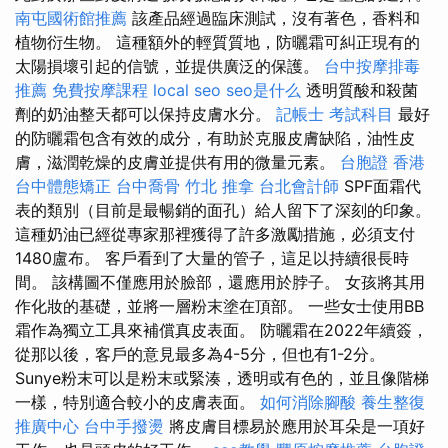
南屯國術館推薦
該產品經過臨床測試，沒有著色，香料和
植物衍生物。 這種額外的輕質質地，防曬霜可糾正現有的
太陽損壞引起的信號，並提供廣泛的保護。
台中按摩排毒
推薦
免費按摩課程
local seo
seo是什么
透明質酸和殺菌
劑的奶油整天都可以保持皮膚水分。
記帳士 考試科目
最好
的防曬霜包含有效的成分，有助於克服皮膚缺陷，油性皮
膚，滋潤乾燥的皮膚並提供有用的微量元素。
台胞證 香港
台中體態矯正
台中喬骨
竹北 推拿
台北會計師
SPF面霜代
表的類別（目前是最暢銷的面孔）給人留下了深刻的印象。
這種奶油已經從專家那裡獲得了許多激勵措施，必須支付
1480盧布。 客戶看到了大量的管子，這足以持續很長時
間。 該構圖不僅應用於臉部，還應用於脖子。 女孩將其用
作化妝的基礎，並將一層粉末塗在頂部。 一些女士使用BB
霜作為獨立工具來補償真皮表面。 防曬霜在2022年續簽，
從那以後，客戶的意見最多為4-5分，但也有1-2分。
Sunye粉末可以是粉末或緊湊，透明或有色的，並且像階梯
一樣，特別適合較小的皮膚表面。
如何消除腳酸
養生整復
推廣中心
台中手撥燙
將皮膚目標易於應用於耳朵是一項好