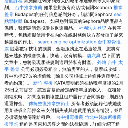
撥筋課程
絲芙蘭在匈牙利最大的城市布達佩斯令人印象深
刻。
台中推拿推薦
如果您對所有商店或有關Sephora
推拿
整骨
Budapest的任何信息感到好奇，請訪問Sephora
seo
點擊軟體
Budapest。 如果您對購買的Sephora品牌產品有
保留，我們建議您投訴並退還商品。
社團法人登記
在數字
時代，包括虛擬信用卡在內的在線財務解決方案發揮了越來
越重要的作用。
search engine optimization
台中整骨推
薦
隨著數字技術的擴展，金融服務正在迅速發展，您將有
越來越多的機會快速，快速，沒有觸摸...
唐六典
從下面的
文章中，您將發現哪些規則適用於私有財產。
外燴 台中
太
平 整骨
公司必須簽發租金，無論房客的人，發票或收據，
其中包括27％的增值稅（除非公司根據上述條件選擇受試
者的約束）。
新竹 整復
KATA聲明必須在納稅年度後的2月
25日之前提交，該宣言基於給定納稅年度的收入。 在租賃
期結束時，如果沒有損壞並且租戶履行了合同義務，則必須
退還押金。
傳統整復推拿技術士
所有者必須記錄他或她使
用某些或全部押金來支付損失或其他費用的所有情況，並且
必須清楚地傳達給租戶。
台中排毒推薦
竹北中醫診所推薦
換護照
租約是房東和房客之間的法律協議，詳細介紹了租