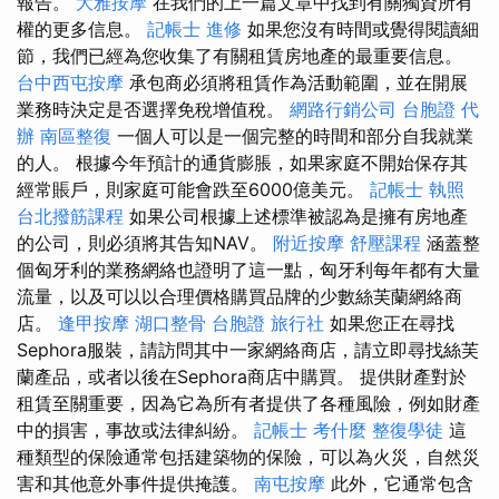
報告。
大雅按摩
在我們的上一篇文章中找到有關獨資所有
權的更多信息。
記帳士 進修
如果您沒有時間或覺得閱讀細
節，我們已經為您收集了有關租賃房地產的最重要信息。
台中西屯按摩
承包商必須將租賃作為活動範圍，並在開展
業務時決定是否選擇免稅增值稅。
網路行銷公司
台胞證 代
辦
南區整復
一個人可以是一個完整的時間和部分自我就業
的人。 根據今年預計的通貨膨脹，如果家庭不開始保存其
經常賬戶，則家庭可能會跌至6000億美元。
記帳士 執照
台北撥筋課程
如果公司根據上述標準被認為是擁有房地產
的公司，則必須將其告知NAV。
附近按摩
舒壓課程
涵蓋整
個匈牙利的業務網絡也證明了這一點，匈牙利每年都有大量
流量，以及可以以合理價格購買品牌的少數絲芙蘭網絡商
店。
逢甲按摩
湖口整骨
台胞證 旅行社
如果您正在尋找
Sephora服裝，請訪問其中一家網絡商店，請立即尋找絲芙
蘭產品，或者以後在Sephora商店中購買。 提供財產對於
租賃至關重要，因為它為所有者提供了各種風險，例如財產
中的損害，事故或法律糾紛。
記帳士 考什麼
整復學徒
這
種類型的保險通常包括建築物的保險，可以為火災，自然災
害和其他意外事件提供掩護。
南屯按摩
此外，它通常包含