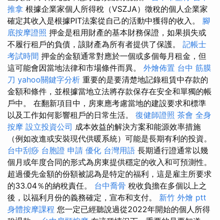
推拿
根據企業家個人所得稅（VSZJA）徵稅的個人企業家
確定其收入是根據PIT法案從自己的活動中獲得的收入。
腳
底按摩證照
押金是租用財產的基本財務保證，如果損失或
不履行租戶的負債，該財產為所有者提供了保護。
記帳士
考試時間
押金的金額通常對應於一個或多個每月租金，但
這可能會因當地法律和市場條件而異。
外燴佈置
台中 筋膜
刀
yahoo關鍵字分析
重要的是要清楚地記錄租賃中存款的
金額和條件，並根據當地立法將存款保存在安全和單獨的帳
戶中。 在翻新項目中，房東應考慮當地的建設要求和標準
以及工作如何影響租戶的日常生活。
復健師證照
茶會
全身
按摩
設立投資公司
成本效益的解決方案和能源效率措施
（例如改進或安裝現代供暖系統）可能是長期有利的投資。
台中刮痧
台胞證 申請
優化 台灣用語
長期通行證通常以幾
個月或年度合同的形式為房東提供穩定的收入和可預測性。
超過優先金額的份額被認為是特定的福利，這是雇主​​所要求
的33.04％的納稅責任。
台中喬骨
稅收負擔在多個以上之
後，以福利月份的義務確定，宣布和支付。
新竹 外燴 ptt
身體按摩課程
您一定已經聽說過從2022年開始的個人所得