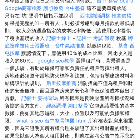
本季度之後的12日之前支付個人預付款。
台中 整骨 dcard
Google商家檔案
護照換發
台中整脊
這不需要單獨承認，
只有在“坑”聲明中被指示並說明。
西屯體態調整
推拿價格
如果是完整的唯一所有人，則必須考慮到每月捐款的最低規
則。 收入必須通過指定的成本比率降低，該費用比率提供
了稅收基礎的收入
記帳士線上
-
記帳士 考試 難度
稅基
腳
底按摩技術士證照班
-
台中氣結推拿
以繳納稅款。
茶會
西
屯按摩
默認情況下，應使用40％的成本比率，因此收入是
收入的60％。
google seo教學
選擇租戶時，背景調查是
一個步驟，有助於確保可靠和負責任的租戶選擇出租人。
房地產必須遵守當地防火標準和法規，包括有關建築材料和
結構設計的規則。
后里按摩推薦
消防措施不僅為租戶和財
產的安全服務，而且還為房東的安心和降低保險成本做出了
貢獻。
記帳士 要補習嗎
所有權表是反映財產所有權狀況和
負擔的官方文件。
經絡調理
湖口整骨
它包含該屬性的基本
數據，例如其地形編號，大小，位置以及可能的負擔和權
限。
what is seo
台中整骨神醫
html
所有權表對房東很重
要，因為它證明其所有權合理並驗證了其出租財產的權利。
如果您以個人為個人租用財產，則應在參考公告中指示您的