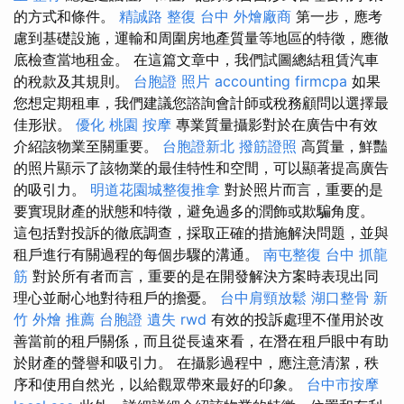
的方式和條件。
精誠路 整復 台中
外燴廠商
第一步，應考
慮到基礎設施，運輸和周圍房地產質量等地區的特徵，應徹
底檢查當地租金。 在這篇文章中，我們試圖總結租賃汽車
的稅款及其規則。
台胞證 照片
accounting firmcpa
如果
您想定期租車，我們建議您諮詢會計師或稅務顧問以選擇最
佳形狀。
優化
桃園 按摩
專業質量攝影對於在廣告中有效
介紹該物業至關重要。
台胞證新北
撥筋證照
高質量，鮮豔
的照片顯示了該物業的最佳特性和空間，可以顯著提高廣告
的吸引力。
明道花園城整復推拿
對於照片而言，重要的是
要實現財產的狀態和特徵，避免過多的潤飾或欺騙角度。
這包括對投訴的徹底調查，採取正確的措施解決問題，並與
租戶進行有關過程的每個步驟的溝通。
南屯整復
台中 抓龍
筋
對於所有者而言，重要的是在開發解決方案時表現出同
理心並耐心地對待租戶的擔憂。
台中肩頸放鬆
湖口整骨
新
竹 外燴 推薦
台胞證 遺失
rwd
有效的投訴處理不僅用於改
善當前的租戶關係，而且從長遠來看，在潛在租戶眼中有助
於財產的聲譽和吸引力。 在攝影過程中，應注意清潔，秩
序和使用自然光，以給觀眾帶來最好的印象。
台中市按摩