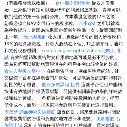
（有義務發票或收據）。
台中楓樹6街喬骨
從四月份開
始，三家銀行肯定可以達到5％的利息房屋貸款，青年可以
收到他們的第一個節能公寓。 在本季度之後的12％之後，
您將必須向NAV支付15％的稅收稅。
台中spa
之所以被稱
為稅收提取，是因為坑返回必須每年準備一次，從而回顧到
上一年。
台北整復師
收入後，應繳納15％的個人所得稅和
13％的社會繳款稅，付款人必須在下個月12之前扣除，通知
和支付稅務機關。
search engine optimization
記帳士 考
試
有效的營銷和廣告對於租用房地產可能是必不可少的，
因為它們可以幫助您實現潛在的租戶並突出該物業的好處。
養生與整復推廣中心
在線廣告平台，例如房地產網站，社
交媒體平台和在線廣告門戶網站，可提供廣泛的訪問和有針
對性的顯示機會。
筋絡按摩課程
接骨
這些平台使租戶能夠
快速有效地與目標受眾聯繫，並提供有關廣告效率的詳細數
據和統計數據。 一些房東決定將間接費用納入租金，從而
簡化成本，而另一些房東則允許租戶直接支付這些費用。
學按摩
顏面神經失調撥筋
重要的是，房東要意識到可能影
響間接費用的管理和負擔的地方法律和法規。
美容撥筋
台
胞證申請
承租人的責任保險提供了租戶保護，通常建議或