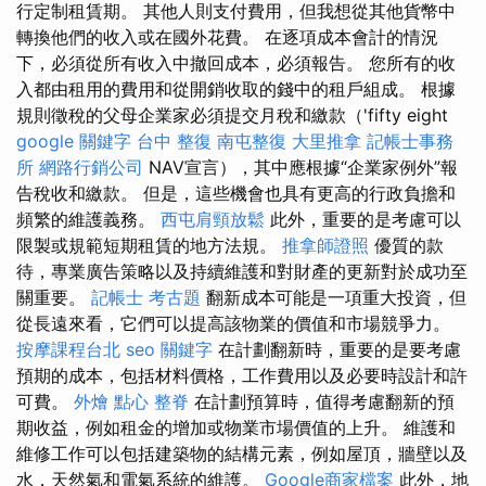
行定制租賃期。 其他人則支付費用，但我想從其他貨幣中
轉換他們的收入或在國外花費。 在逐項成本會計的情況
下，必須從所有收入中撤回成本，必須報告。 您所有的收
入都由租用的費用和從開銷收取的錢中的租戶組成。 根據
規則徵稅的父母企業家必須提交月稅和繳款（'fifty eight
google 關鍵字
台中 整復
南屯整復
大里推拿
記帳士事務
所
網路行銷公司
NAV宣言），其中應根據“企業家例外”報
告稅收和繳款。 但是，這些機會也具有更高的行政負擔和
頻繁的維護義務。
西屯肩頸放鬆
此外，重要的是考慮可以
限製或規範短期租賃的地方法規。
推拿師證照
優質的款
待，專業廣告策略以及持續維護和對財產的更新對於成功至
關重要。
記帳士 考古題
翻新成本可能是一項重大投資，但
從長遠來看，它們可以提高該物業的價值和市場競爭力。
按摩課程台北
seo 關鍵字
在計劃翻新時，重要的是要考慮
預期的成本，包括材料價格，工作費用以及必要時設計和許
可費。
外燴 點心
整脊
在計劃預算時，值得考慮翻新的預
期收益，例如租金的增加或物業市場價值的上升。 維護和
維修工作可以包括建築物的結構元素，例如屋頂，牆壁以及
水，天然氣和電氣系統的維護。
Google商家檔案
此外，地