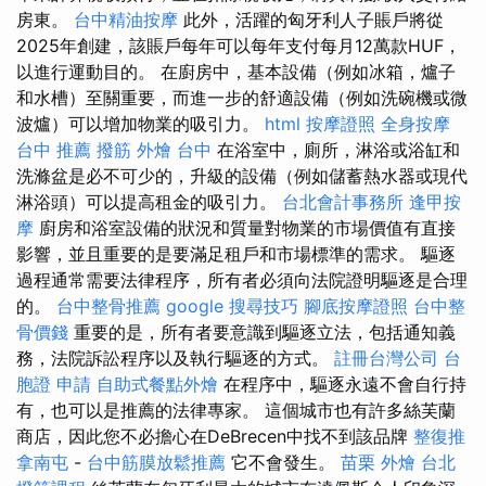
房東。
台中精油按摩
此外，活躍的匈牙利人子賬戶將從
2025年創建，該賬戶每年可以每年支付每月12萬款HUF，
以進行運動目的。 在廚房中，基本設備（例如冰箱，爐子
和水槽）至關重要，而進一步的舒適設備（例如洗碗機或微
波爐）可以增加物業的吸引力。
html
按摩證照
全身按摩
台中 推薦 撥筋
外燴 台中
在浴室中，廁所，淋浴或浴缸和
洗滌盆是必不可少的，升級的設備（例如儲蓄熱水器或現代
淋浴頭）可以提高租金的吸引力。
台北會計事務所
逢甲按
摩
廚房和浴室設備的狀況和質量對物業的市場價值有直接
影響，並且重要的是要滿足租戶和市場標準的需求。 驅逐
過程通常需要法律程序，所有者必須向法院證明驅逐是合理
的。
台中整骨推薦
google 搜尋技巧
腳底按摩證照
台中整
骨價錢
重要的是，所有者要意識到驅逐立法，包括通知義
務，法院訴訟程序以及執行驅逐的方式。
註冊台灣公司
台
胞證 申請
自助式餐點外燴
在程序中，驅逐永遠不會自行持
有，也可以是推薦的法律專家。 這個城市也有許多絲芙蘭
商店，因此您不必擔心在DeBrecen中找不到該品牌
整復推
拿南屯
-
台中筋膜放鬆推薦
它不會發生。
苗栗 外燴
台北