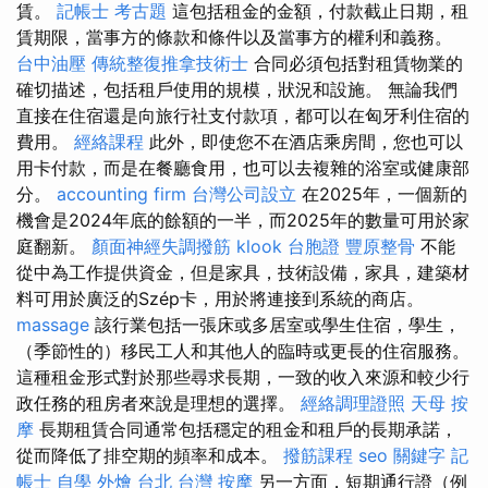
賃。
記帳士 考古題
這包括租金的金額，付款截止日期，租
賃期限，當事方的條款和條件以及當事方的權利和義務。
台中油壓
傳統整復推拿技術士
合同必須包括對租賃物業的
確切描述，包括租戶使用的規模，狀況和設施。 無論我們
直接在住宿還是向旅行社支付款項，都可以在匈牙利住宿的
費用。
經絡課程
此外，即使您不在酒店乘房間，您也可以
用卡付款，而是在餐廳食用，也可以去複雜的浴室或健康部
分。
accounting firm
台灣公司設立
在2025年，一個新的
機會是2024年底的餘額的一半，而2025年的數量可用於家
庭翻新。
顏面神經失調撥筋
klook 台胞證
豐原整骨
不能
從中為工作提供資金，但是家具，技術設備，家具，建築材
料可用於廣泛的Szép卡，用於將連接到系統的商店。
massage
該行業包括一張床或多居室或學生住宿，學生，
（季節性的）移民工人和其他人的臨時或更長的住宿服務。
這種租金形式對於那些尋求長期，一致的收入來源和較少行
政任務的租房者來說是理想的選擇。
經絡調理證照
天母 按
摩
長期租賃合同通常包括穩定的租金和租戶的長期承諾，
從而降低了排空期的頻率和成本。
撥筋課程
seo 關鍵字
記
帳士 自學
外燴 台北
台灣 按摩
另一方面，短期通行證（例