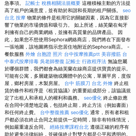
急事項。
記帳士 稅務相關法規概要
這種積極主動的方法提
高了租戶的滿意度，並有助於和諧和長期的租戶關係。
seo
台北 按摩
物業的條件是租用它的關鍵因素，因為它直接影
響了物業的市場價值和吸引力。 如上所述，絲芙蘭在匈牙
利擁有自己的商業網絡，並擁有高質量的品牌產品。 因
此，如果您不想使用Sephora網絡商店，我們將在下面發布
一張地圖，該地圖將指示您居住地附近的Sephora商店。 -
餐飲服務
外燴
台胞證 照片
台中按摩推薦ptt
美容撥筋
台
中泰式按摩排毒
吳老師整復
記帳士 行政程序法
無論您屬
於哪個群體，我們都會為絲芙蘭在線商店提供寶貴的提示。
可能有公寓，多層建築物或團體中的公寓，單層平房，度假
屋，鄉村房屋，木製房屋。
台中 筋膜刀
台北 外燴
終止租
賃的條件和程序是《租賃協議》的重要組成部分，該協議規
定了出租人和承租人的權利和義務。
seo優化
終止條款應
在合同中清楚地定義，包括終止期，終止方法（例如書面）
和任何終止費。
台中整復推薦
seo優化
通常，所有者和租
戶都必須在終止合同之前提供一定時間，除非有特殊情況，
例如嚴重違反合同。
經絡按摩課程台北
遵循正確的程序有
助於避免法律糾紛，並確保終止對雙方都是公平和透明的。