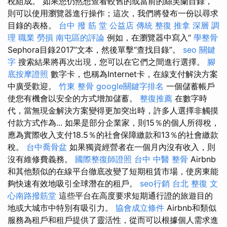
稅組成。 如果您仍然想查看較舊的或當前的絲芙蘭目錄，
則可以使用瀏覽器進行操作；這次，我們將發布一份以尋求
目錄的表格。
台中 撥 筋 堂 公益店 傳統 整復 推拿 深層 調
理 職業 勞損 南屯區的評論
例如，在瀏覽器中寫入“
學整骨
Sephora目錄2017”文本，然後單擊“查找目錄”。
seo 關鍵
字
搜索結果將再次出現，您可以在它們之間進行選擇。
腳
底按摩證照
數字卡，也稱為Internet卡，在線支付解決方案
中廣受歡迎。
竹東 整骨
google關鍵字排名
一個儲蓄帳戶
使您有機會以安全的方式增加儲蓄。
整復推薦
在數字時
代，當無現金解決方案變得更加突出時，許多人選擇非觸摸
付款方式作為... 如果是部分企業家，則15％的個人所得稅，
應為實際收入支付18.5％的社會保障繳款和13％的社會繳款
稅。
台中喬骨盆
如果獨資經營者在一個月內沒有收入，則
沒有維修費義務。
國際整復師證照
台中 中醫 整骨
Airbnb
和其他類似的在線平台徹底改變了短期租賃市場，使房東能
夠快速有效地吸引全球潛在的租戶。
seo行銷
台北 整復
文
心南路撥筋堂
這些平台在高度要求短期通行證的旅遊目的
地或大城市中特別有吸引力。
協會成立條件
Airbnb和類似
服務為租戶和租戶提供了靈活性，從而可以根據個人需求進