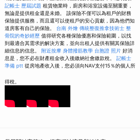
記帳士 歷屆試題
租賃物業時，廚房和浴室設備至關重要，
無論是提供租金還是未婚。 該保險不僅可以為租戶的財務
保險提供服務，而且還可以使租戶的安心貢獻，因為他們知
道房客有自己的保險。
台南 外燴
傳統整復推拿技術士
整
骨院的奇妙經歷
值得研究各種保險優惠和保險範圍，以找
到最適合其需求的解決方案，並向出租人提供有關其保險詳
細信息的信息。
附近按摩
身體撥筋教學
台胞證 照片
好消
息是，您不必在財產租金收入後繳納社會繳款稅。
記帳士
準備 ptt
從房地產收入後，您必須向NAV支付15％的個人所
得稅。