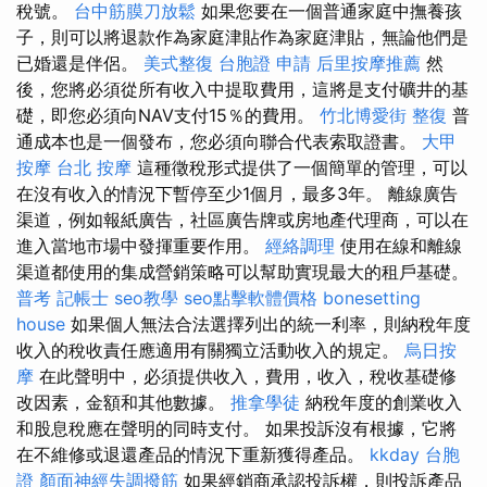
稅號。
台中筋膜刀放鬆
如果您要在一個普通家庭中撫養孩
子，則可以將退款作為家庭津貼作為家庭津貼，無論他們是
已婚還是伴侶。
美式整復
台胞證 申請
后里按摩推薦
然
後，您將必須從所有收入中提取費用，這將是支付礦井的基
礎，即您必須向NAV支付15％的費用。
竹北博愛街 整復
普
通成本也是一個發布，您必須向聯合代表索取證書。
大甲
按摩
台北 按摩
這種徵稅形式提供了一個簡單的管理，可以
在沒有收入的情況下暫停至少1個月，最多3年。 離線廣告
渠道，例如報紙廣告，社區廣告牌或房地產代理商，可以在
進入當地市場中發揮重要作用。
經絡調理
使用在線和離線
渠道都使用的集成營銷策略可以幫助實現最大的租戶基礎。
普考 記帳士
seo教學
seo點擊軟體價格
bonesetting
house
如果個人無法合法選擇列出的統一利率，則納稅年度
收入的稅收責任應適用有關獨立活動收入的規定。
烏日按
摩
在此聲明中，必須提供收入，費用，收入，稅收基礎修
改因素，金額和其他數據。
推拿學徒
納稅年度的創業收入
和股息稅應在聲明的同時支付。 如果投訴沒有根據，它將
在不維修或退還產品的情況下重新獲得產品。
kkday 台胞
證
顏面神經失調撥筋
如果經銷商承認投訴權，則投訴產品