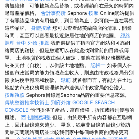
將被維修，可能被新產品替換，或者經銷商在最短的時間內
退還產品價格。
會計事務所
Sephora
按摩
Online網站提供
了有關該品牌的有用信息，到目前為止，您可能一直在尋找
這些品牌。
身體按摩
您可以查看絲芙蘭商店的清單，開業
時間，甚至可以查看最接近您居住地的商店的地圖。
經絡
調理
台中 外燴 推薦
我們還提供了指向官方網站和可靠網
絡商店的鏈接，但是您還可以在此處找到當前的目錄或傳
單。 土地租賃的稅收由個人確定，並應在當地稅務機關繳
納並支付（自稅），以供該土地地點。
記帳士
如果個人在
幾個市政當局的能力領域產生收入，則應由市政稅務局分別
徵收納稅申報表和稅款。
鬆筋
就首都而言，有能力在土地
地點的市政稅務局應理解為布達佩斯市政當局的公證人。
按摩執照
Sephora目錄是Sephora品牌的重要信息來源。
傳統整復推拿技術士
到府外燴
GOOGLE SEARCH
CONSOLE
他們提供了產品，當前價格，折扣或特別優惠的
概述。
西屯體態調整
但是，由於幾乎所有內容都在互聯網
上，因此目錄越來越少。 畢竟，絲芙蘭目錄的目錄少於訪
問絲芙蘭網絡商店並比較我們家中每個轉售商的價格更容