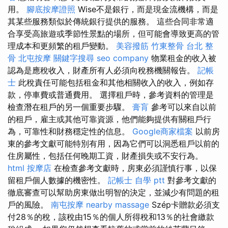
用。
腳底按摩證照
Wise不是銀行，而是現金流機構，而是
其某些服務類似於傳統銀行提供的服務。 這些合同非常適
合享受高旅遊或季節性景點的場所，但可能會導致更高的管
理成本和更頻繁的租戶變動。
美容撥筋
竹東整骨
台北 整
骨
北屯按摩
關鍵字搜尋
seo company
物業租金的收入被
認為是應稅收入，財產所有人必須向稅務機關報告。
記帳
士
此稅責任可能包括租金和其他相關收入的收入，例如存
款，停車費或普通費用。 選擇租戶時，參考資料的管理是
檢查潛在租戶的另一個重要步驟。
膏肓
參考可以來自以前
的租戶，雇主或其他可靠資源，他們能夠提供有關租戶行
為，可靠性和財務穩定性的信息。
Google商家檔案
以前房
東的參考文獻可能特別有用，因為它們可以洞悉租戶以前的
住房屬性，包括任何晚期工資，財產損失或不安行為。
html
按摩店
在檢查參考文獻時，房東必須謹慎行事，以保
留租戶個人數據的機密性。
記帳士 自學 ptt
對參考文獻的
徹底審查可以幫助房東做出明智的決定，並減少有問題的租
戶的風險。
南屯按摩
nearby massage
Szép卡贈款必須支
付28％的稅，該稅由15％的個人所得稅和13％的社會繳款