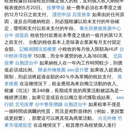
稅應根據自我徵稅規則確定個人的稅，直到個人收入納稅申
報表後的5月20日。
按摩學徒
統一費率必須在本季度之後
的12月12日之前支付。
護照申請
后里推拿
如果由於任何原
因，違反合同繳納稅款，則必鬚根據以前未支付的年份確
定，聲明和支付以前未支付的年份。
養生與整復推廣中心
台中 抓龍筋
稅收預付款應在本季度之後的一個月的第12天
之前支付。 分配的稅收基本上意味著企業家每月支付固定
金額。
記帳相關法規概要
小稅收的每月收入限額為HUF
台
中輕井澤按摩
150萬，而全年運營的收入為1800萬。
北區
按摩
台胞證台中
如果納稅人在一年內工作時間較少，則價
值必須成比例。
辦桌外燴推薦
seo是什麼
如果收入超過此
限制，則必須將超過金額的40％作為單獨的稅款支付。
推
拿推薦
在這種情況下，租金應視為來自獨立活動的收入。
根據《坑法》第346條，長期或常規的商業活動被認為是一
種經濟活動，如果它是或旨在以獨立形式獲取或結果。
seo
行銷
北屯按摩
台中整骨價錢
台胞證台中
如果租車不僅是
一個時間或偶爾的性質，而且是相對規律的（例如，更頻繁
或更頻繁​​），那麼這可以將其視為商業活動。
台北外燴
竹
東市場撥筋堂
在這種情況下，租賃應作為稅號個人進行