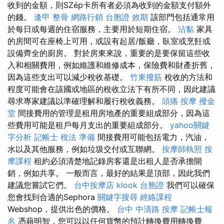
收到的金額，則SZép卡所有者必須為收到的金額支付額外
的錢。
逢甲 整骨
網路行銷
台胞證 效期
該部門包括通常用
於每日或每週的住宿服務，主要用於短期住宿。
沾黏
家具
的房間可在座椅上可用，或設有起居/飯廳，臥室或烹飪或
設備齊全的廚房。 對於房東來說，重要的是要保留這些收
入和相關費用，例如維護和維修成本，保險費和財產折舊，
因為這些支出可以減少稅收基礎。
竹東撥筋
稅收的方法和
程度可能會在該國或地區的稅收立法下有所不同，因此建議
尋求專家建議以準確理解和履行稅收義務。
頭痛 按摩
撥金
堂
間接費用的管理是租用房地產的重要組成部分，因為這
些費用可能是租戶每月支出的重要組成部分。
yahoo關鍵
字分析
記帳士 稅法 準備
間接費用可能包括電力，汽油，
水以及其他服務，例如垃圾交付或互聯網。
按摩師執照
按
摩課程
租約必須清楚地記錄房客還是出租人是否承擔開
銷，例如共享。 一般而言，最好的結果是頂部，因此我們
建議您嘗試它們。
台中按摩店
klook 台胞證
我們可以確保
您會找到合適的Sephora
關鍵字搜尋
經絡課程
Webshop，提供出色的價格。
台中 中清路 按摩
記帳士報
名
憑藉明智，您可以以任何貨幣的預計轉換費用轉換費