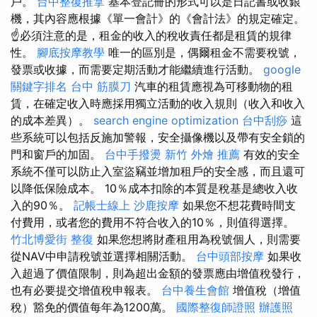
戶。
台中整復推拿
基本登記冊的形式可以是日記書或收銀
機，其內容應根據《單一會計》的《會計法》的規定確定。
☝必須注意的是，租金的收入的稅收責任都是租賃的規律
性。
腳底按摩教學
唯一的區別是，偶爾租金不需要稅號，
發票或收據，而需要定期活動才能繼續進行活動。
google
關鍵字排名
台中 筋膜刀
汽車的租賃應視為可移動物的租
賃，在確定收入時應採用獨立活動的收入規則（收入和收入
的成本差異）。
search engine optimization
台中刮痧
這
些系統可以包括反施加警報，安全攝像機以及帶有安全鎖的
門和窗戶的加固。
台中手撥燙
新竹 外燴 推薦
有效的安全
系統不僅可以防止入室盜竊並增加租戶的安全感，而且還可
以降低保險成本。 10％成本扣除的本質是稅基是總收入收
入的90％。
記帳士線上
沙鹿按摩
如果您不想花費時間支
付費用，或者您的費用不符合收入的10％，則值得選擇。
竹北博愛街 整復
如果您想將財產租用為稅號個人，則需要
從NAV中申請稅號並選擇相關活動。
台中頭部按摩
如果收
入超過了價值限制，則為超出金額的發票應由增值稅發行，
也有必要提交增值稅申報表。
台中養生會館
增值稅（增值
稅）豁免的價值每年為1200萬。
國際整復師證照
辦護照