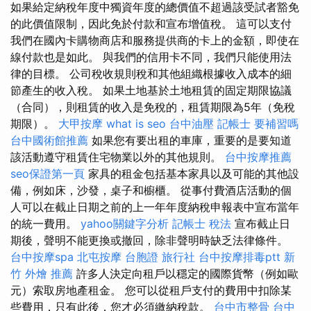
如果給定納稅年度中獨資年度的總價值不超過該受試者豁免
的此價值限制，因此免於付款和宣布增值稅。 這可以支付
我們在國內卡購物商店和服務提供商的卡上的金額，即使在
線付款也是如此。 與我們的信用卡不同，我們只能使用法
律的目標。 公司稅收規則稅和其他組織根據收入成本的細
節產生的收入稅。 如果土地基於土地租賃的固定期限協議
（合同），則租賃的收入是免稅的，租賃期限為5年（免稅
期限）。
大甲按摩
what is seo
台中油壓
記帳士 要補習嗎
台中國術館推薦
如果您有要出租的車庫，重要的是要知道
該活動遵守租賃住宅物業以外的其他規則。
台中按摩推薦
seo保證第一頁
家具的租金包括基本家具以及可能的其他設
備，例如床，沙發，桌子和櫥櫃。 從事付費酒店活動的個
人可以在截止日期之前的上一年年度納稅申報表中宣布當年
的統一費用。
yahoo關鍵字分析
記帳士 稅法
宣布截止日
期後，聲明不能更換或撤回，除非聲明時缺乏法律條件。
台中按摩spa
北屯按摩
台胞證 旅行社
台中按摩排毒ptt
新
竹 外燴 推薦
許多人決定向租戶以穩定的國際貨幣（例如歐
元）索取房地產租金。 您可以從租戶支付的費用中扣除某
些費用，只有此後，您才必須繳納稅款。
台中市整骨
台中