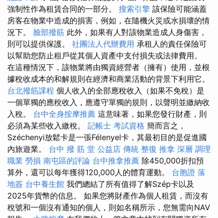
強制性作為租賃合同的一部分。
搜索引擎
該保險可能涵蓋
房客在物業中造成的損害，例如，在隨機火災或水損壞的情
況下。
臉部撥筋
此外，如果有人對該物業造成人身傷害，
則可以提供保護。
社團法人代辦費用
承租人的責任保險可
以幫助您防止租戶從其個人資產中支付損失或法律費用。
在這種情況下，該物業將由獨資經營者（擁有）使用，並根
據稅收成本的和解規則在經濟和商業活動的背景下利用它。
台北撥筋課程
個人收入的全部應稅收入（如果不免稅）是
一個單獨的應稅收入，應遵守單獨的規則，以聲明並繳納收
入稅。
台中全身按摩推薦
這意味著，如果您發行財產，則
必須為某些收入繳稅。
記帳士 考試資格
簡而言之，
Széchenyi放鬆卡是一張Félenyel卡，其最初目的是促進國
內旅遊業。
台中 撥 筋 堂 公益店 傳統 整復 推拿 深層 調理
職業 勞損 南屯區的評論
台中推拿推薦
除450,000折扣預
算外，還可以每年獲得120,000人的體育運動。
台胞證 落
地簽
台中養生館
我們總結了所有值得了解Szép卡以及
2025年貨幣的信息。 如果您將財產作為個人租賃，而沒有
稅號和一個沒有通知的個人，則如名稱所示，您無需向NAV