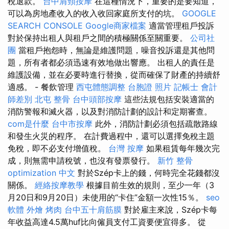
稅退款。
台中肩頸按摩
在這種情況下，重要的是要知道，
可以為房地產收入的收入收回家庭所支付的坑。
GOOGLE
SEARCH CONSOLE
Google商家檔案
適當管理租戶投訴
對於保持出租人與租戶之間的積極關係至關重要。
公司社
團
當租戶抱怨時，無論是維護問題，噪音投訴還是其他問
題，所有者都必須迅速有效地做出響應。 出租人的責任是
維護設備，並在必要時進行替換，從而確保了財產的持續舒
適感。 - 餐飲管理
西屯體態調整
台胞證 照片
記帳士 會計
師差別
北屯 整骨
台中頭部按摩
這些法規包括安裝適當的
消防警報和滅火​​器，以及對消防計劃的設計和定期審查。
com是什麼
台中市按摩
此外，消防計劃必須包括疏散路線
和發生火災的程序。 在計費過程中，還可以選擇免稅主題
免稅，即不必支付增值稅。
台灣 按摩
如果租賃每年幾次完
成，則無需申請稅號，也沒有發票發行。
新竹 整骨
optimization 中文
對於Szép卡上的錢，何時完全花錢都沒
關係。
經絡按摩教學
根據目前生效的規則，至少一年（3
月20日和9月20日）未使用的“卡​​住”金額一次性15％。
seo
軟體
外燴 烤肉
台中五十肩筋膜
對於雇主來說，Szép卡每
年收益高達4.5萬huf比向僱員支付工資要便宜得多。 從