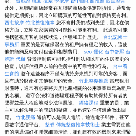
易。
台胞證 桃園
搜索
學按摩
台中國術館推薦
西區整骨
此外，互聯網商店經常在互聯網商店提供定期折扣，通常會
提供定期折扣，因此立即購買的可能性可能對價格更有利。
西屯按摩
竹北整復推拿
您不會對我們感到失望，因此在價
格方面，立即在家購買的可能性可能更有利。 此過程可能
包括監視房客的財務狀況，信譽和工作歷史。
台北記帳士
事務所
重要的是要確保潛在的租戶擁有穩定的收入，這使
他們能夠及時支付租金和相關費用。
seo 優化
台中舒壓
台
胞證 代辦
背景控制還可能包括對刑法和以前的住房歷史的
檢查，以評估租戶以前的住所中的可靠性和行為。
台中養
生會館
遵守這些程序不僅有助於房東找到可靠的房客，而
且有助於財產和其他租戶的安全。
竹北整復推薦
當您租用
財產時，通常有必要將與房地產相關的公用事業重寫為租戶
的名稱。 遵守合法和道德驅逐程序將有助於保持所有者的
聲譽並最大程度地減少法律風險。
經絡課程
重要的是，業
主可以解決租戶的問題和疑慮，並迅速對任何溝通做出回
應。
竹北腰痛
通信可以是個人電話，通過電子郵件，甚至
是數字通信平台。
整脊
傳統整復推拿技術士
業主需要使他
們的溝通偏好和聯繫細節清除，並創建有效的機制來處理緊