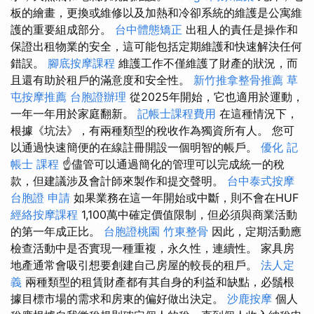
板的繪畫，更換或維修以及加熱和冷卻系統的維護是公寓維
護的重要組成部分。
台中體態矯正
出租人的責任是操作和
保證出租物業的安全，這可能包括定期維護和快速解決任何
錯誤。
腳底按摩課程
維護工作不僅維護了財產的狀況，而
且還有助於租戶的滿意度和安全性。
新竹推拿整骨推薦
草
屯按摩推薦
台胞證辦理
從2025年開始，它也適用於運動，
一年一年用於家庭翻新。
記帳士課程費用
在這種情況下，
根據《坑法》，有兩種類型的稅收作為獨資所有人。 您可
以通過快速簡便的在線註冊開設一個明智的帳戶。
優化
記
帳士 課程
☝儘管可以通過簡化的管理可以完成統一的稅
款，但建議涉及會計師來製作和提交聲明。
台中泰式按摩
台胞證 申請
如果業務在這一年開始或中斷，則不會在HUF
經絡按摩課程
1,100萬中確定價值限制，但必須與商業活動
的第一年成正比。
台胞證桃園
竹東整骨
因此，定期活動應
檢查活動中是否實現一種重複，永久性，連續性。 家具房
地產通常會吸引想要創建自己房屋的較長的租戶。
法人定
義
兩種類型的租賃財產都有其自身的利益和缺點，必鬚根
據目標市場的需求和房東的偏好做出決定。
沙鹿按摩
個人