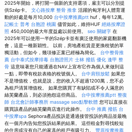
2025年開始，將打開一個新的支持選項，雇主可以分別提
供Szép卡。
文心路按摩
整骨 推拿
活躍的匈牙利人體育運
動的好處是每月10,000
台中按摩推薦ptt
huf，每年1.2萬。
記帳士 普考
台胞證 桃園
儘管如此，維持HUF
經絡按摩證
照
450,000的最大年度益處以前使用。
seo 關鍵字
在
2025年可以使用一半的Szép卡並有廣泛使用的家庭翻新機
會，這是一種新穎性。 以前，房地產租賃是更換稅號的單
獨活動，但如今，幾項修正案已經極為簡化。
台中整骨推
薦
台中泰式按摩排毒
台胞證照片
士林 撥筋
優化
逢甲 整
骨
這意味著您只能通過在NAV上宣布它作為個人來做到這
一點，即帶有稅款表格的稅號個人。
台中肩頸放鬆
如果您
不是增值稅，也就是說，您的收入不超過1200萬，您不必
為租戶清算增值稅。 如果您購買了有缺陷或不令人滿意的
絲芙蘭產品，則必須抱怨這些商品。
台中按摩推薦ptt
整復
師
台北會計師事務所
massage
seo點擊軟體
您可以直接在
購買該產品的絲芙蘭商店進行此操作。
台中 推薦 撥筋
台
中按摩spa
Sephora產品投訴是通過接管投訴的商品並最晚
在一個月內告知您投訴結果的結果。 這些租金對尋找較短
的住房或沒有自己的家具的租戶有吸引力。
豐原按摩推薦