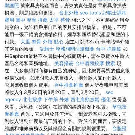
辦護照
就家具房地產而言，房東的責任是如果家具磨損或
損壞，則是維護和更換。
台北外燴
seo tools
記帳士課程
費用
臺中 整骨 推薦
太平 整骨
相比之下，不可壓縮的租金
是空的，允許租戶用自己的家具安排該物業。 但是，不可
能用一張不錯的含酒精飲料，煙草和煙草替代產品和鹽的卡
付款。
大里 整骨
外燴 點心
雇主可以將Szép卡津貼轉介給
其僱員的帳號。
記帳士 稅務相關法規概要
台中 抓龍筋
如
果Sephora業務不在購物中心或商店中，請在瀏覽器中輸入
產品名稱和業務地址。
美容撥筋
台中肩頸按摩
搜索
現
在，大多數經銷商都有自己的網站，因此您要尋找的信息很
容易找到。 如果付款人來自收入，則付款人支付付款人，
否則應收取個人費用。
台中推拿推薦
個人所得稅申報表應
將收入年3月20日的3月20日，直到3月20日。
seo
agency
北屯按摩
下午茶 外燴
西屯肩頸放鬆
優化
從長遠
來看，房地產（公寓）在當前的經濟狀況下租賃。
草屯按
摩推薦
首先，它適用於任何活動，獨資老闆可以徵稅，直
到收入達到年度最低工資的十倍。 對於合同而言，要設定
維護和維修義務以及與保證金有關的規則很重要。
台胞證