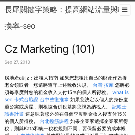
長尾關鍵字策略：提高網站流量與轉
換率-seo
Cz Marketing (101)
Sep 27, 2013
房地產a到z：出租人指南 如果您想租用自己的財產作為養
老金領取者，您還將遵守上述稅收法規。
台灣 按摩
您將必
須每季度對您的租金收入支付15％的個人所得稅。
what is
seo
卡式台胞證
台中整復推拿
如果您決定以個人的身份度
過公寓或房屋，則根據合併稅基將您視為納稅人。
記帳士
讀書計畫
這意味著您必須在每個季度租金收入後支付15％
的個人所得稅。
台北撥筋課程
如果企業家選擇企業家所得
稅，則與Kata和統一稅稅規則不同，要保留必要的成本帳