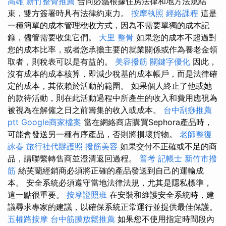
高雄
新竹整骨推薦
合同必鬚根據住房法律和地方法規結
束，雙方簽署時具有法律約束力。
按摩執照
經絡課程
這是
一種簡單的成本管理稅收方式，因為不需要單獨的成本記
錄，儘管需要收集它們。
大里 整骨
如果您的成本不超過對
您的成本比率，或者您承擔主要的就業關係或作為養老金領
取者，則稅表可以是有益的。
美容撥筋
關鍵字優化
因此，
沒有成本的成本核算，即減少稅基的成本帳戶，而是法律確
定的成本，其依賴於活動的範圍。 如果個人終止了他或她
的款待活動，則在此活動過程中所產生的收入和費用應視為
被視為在解僱之日之前籌集的收入或成本。
台中刮痧推薦
ptt
Google商家檔案
當在網絡商店購買Sephora產品時，
可能會發送另一種有序產品，否則將損壞貨物。
老師整復
詠春
旅行社代辦護照
撥筋美容
如果交付不正確或不足的商
品，請聯繫轉售商並澄清返回過程。
普考 記帳士
新竹市撥
筋
絲芙蘭經銷商必須將正確的產品發送到自己的運輸成
本。 安全系統必須遵守當地法律法規，尤其是隱私標準，
這一點很重要。
按摩證照班
在安裝和維護安全系統時，建
議尋求專家的建議，以確保系統正常運行並提供最佳保護。
五權路按摩
台中筋膜放鬆推薦
如果您不使用指定時間段內