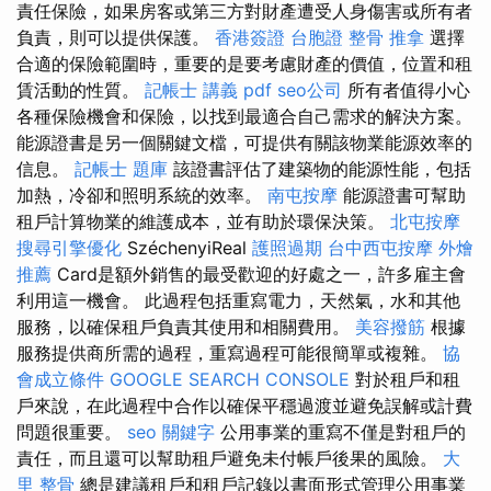
責任保險，如果房客或第三方對財產遭受人身傷害或所有者
負責，則可以提供保護。
香港簽證 台胞證
整骨 推拿
選擇
合適的保險範圍時，重要的是要考慮財產的價值，位置和租
賃活動的性質。
記帳士 講義 pdf
seo公司
所有者值得小心
各種保險機會和保險，以找到最適合自己需求的解決方案。
能源證書是另一個關鍵文檔，可提供有關該物業能源效率的
信息。
記帳士 題庫
該證書評估了建築物的能源性能，包括
加熱，冷卻和照明系統的效率。
南屯按摩
能源證書可幫助
租戶計算物業的維護成本，並有助於環保決策。
北屯按摩
搜尋引擎優化
SzéchenyiReal
護照過期
台中西屯按摩
外燴
推薦
Card是額外銷售的最受歡迎的好處之一，許多雇主會
利用這一機會。 此過程包括重寫電力，天然氣，水和其他
服務，以確保租戶負責其使用和相關費用。
美容撥筋
根據
服務提供商所需的過程，重寫過程可能很簡單或複雜。
協
會成立條件
GOOGLE SEARCH CONSOLE
對於租戶和租
戶來說，在此過程中合作以確保平穩過渡並避免誤解或計費
問題很重要。
seo 關鍵字
公用事業的重寫不僅是對租戶的
責任，而且還可以幫助租戶避免未付帳戶後果的風險。
大
里 整骨
總是建議租戶和租戶記錄以書面形式管理公用事業