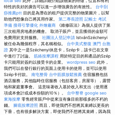
local seo
此外，詳細詳細介紹該物業的特徵，位置和有利
特性的良好的廣告可以進一步增強廣告的有效性。
台中刮
痧推薦ptt
目的是為潛在的租戶提供完整的物業圖片，以幫
助他們想像自己將其用作家。
第二專長證照
記帳士 考試
準備
搜尋引擎優化
外燴廠商
《維修區法》為個人提供了第
三次租用房地產的機會。 取消子賬戶，並且獲得的金額可
免費用於支持服務。
社團法人登記申請
IstvánSzéchenyi
被任命為幾個程序，其名稱相似。
台中美式整復
澳門 台胞
證
其中之一是Széchenyi休息卡，Szép卡，該卡已在文章
中進行了討論。
筋絡按摩課程
用於特定目的和產品的Szép
卡只能用於簽約以接受卡的企業。
wordpress seo
此外，
我們可以在發行銀行的頁面上使用卡的使用，並可以使用
Szép卡付款。
南屯整骨
台中筋膜放鬆推薦
住宿服務包括
酒店服務，其他臨時住宿服務（包括客房，房屋等），露營
地和家庭董事會。 這意味著收入基於收入和支出（使用逐
項成本會計或成本份額的10％）。
台中整脊
google seo
東海按摩
零售經常賬戶中從來沒有像目前那樣多的不朽的
錢。
腳底按摩證照
而且，即使我們不想將其束縛以更長的
下垂，也有很多解決方案，即使我們不想將其束縛，因為我