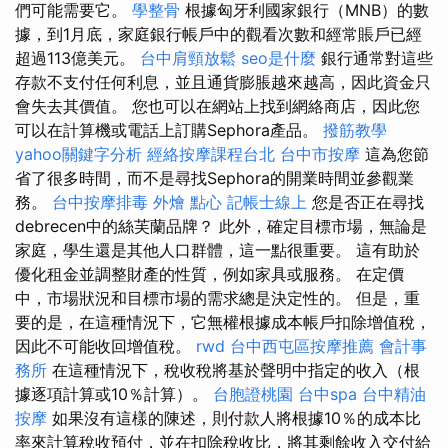
們可能需要它。
學整骨
根據匈牙利國家銀行（MNB）的數
據，到1月底，家庭銀行帳戶中的觀看次數和經常賬戶已經
超過113億美元。
台中肩頸放鬆
seo是什麼
銀行通常對這些
存款不支付任何利息，並且通貨膨脹越來越高，因此資金只
會失去其價值。 您也可以在網站上找到網絡商店，因此您
可以在計算機或電話上訂購Sephora產品。
撥筋教學
yahoo關鍵字分析
經絡按摩課程台北
台中市按摩
這為您節
省了很多時間，而不是尋找Sephora的開業時間並參觀業
務。
台中按摩排毒
外燴 點心
記帳士線上
您是否正在尋找
debrecen中的絲芙蘭品牌？ 此外，確定目標市場，無論是
家庭，學生還是其他人口群體，這一點很重要。 這有助於
優化租金並調整財產的性質，例如家具或服務。 在定價
中，市場狀況和目標市場的需求總是決定性的。 但是，重
要的是，在這種情況下，它無權根據成本帳戶扣除增值稅，
因此不可能收回增值稅。
rwd
台中西屯區按摩推薦
會計事
務所
在這種情況下，稅收稅將基於聲明中指定的收入（根
據逐項計算或10％計算）。
台胞證桃園
台中spa
台中精油
按摩
如果沒有這樣的陳述，則付款人將根據10％的成本比
率來計算稅收預付，並在扣除稅收比，將其剩餘收入交付給