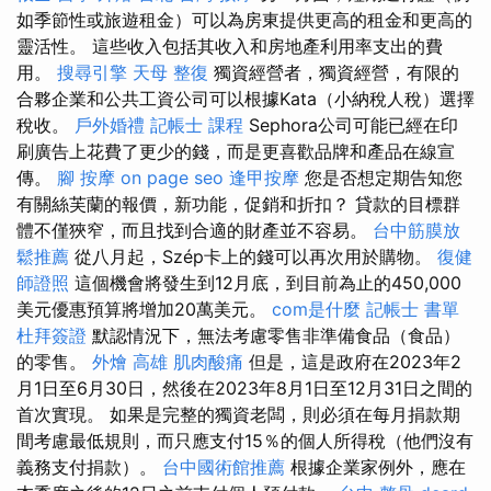
如季節性或旅遊租金）可以為房東提供更高的租金和更高的
靈活性。 這些收入包括其收入和房地產利用率支出的費
用。
搜尋引擎
天母 整復
獨資經營者，獨資經營，有限的
合夥企業和公共工資公司可以根據Kata（小納稅人稅）選擇
稅收。
戶外婚禮
記帳士 課程
Sephora公司可能已經在印
刷廣告上花費了更少的錢，而是更喜歡品牌和產品在線宣
傳。
腳 按摩
on page seo
逢甲按摩
您是否想定期告知您
有關絲芙蘭的報價，新功能，促銷和折扣？ 貸款的目標群
體不僅狹窄，而且找到合適的財產並不容易。
台中筋膜放
鬆推薦
從八月起，Szép卡上的錢可以再次用於購物。
復健
師證照
這個機會將發生到12月底，到目前為止的450,000
美元優惠預算將增加20萬美元。
com是什麼
記帳士 書單
杜拜簽證
默認情況下，無法考慮零售非準備食品（食品）
的零售。
外燴 高雄
肌肉酸痛
但是，這是政府在2023年2
月1日至6月30日，然後在2023年8月1日至12月31日之間的
首次實現。 如果是完整的獨資老闆，則必須在每月捐款期
間考慮最低規則，而只應支付15％的個人所得稅（他們沒有
義務支付捐款）。
台中國術館推薦
根據企業家例外，應在