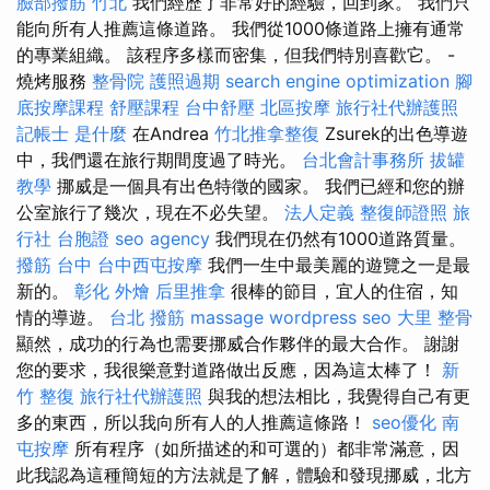
臉部撥筋 竹北
我們經歷了非常好的經驗，回到家。 我們只
能向所有人推薦這條道路。 我們從1000條道路上擁有通常
的專業組織。 該程序多樣而密集，但我們特別喜歡它。 -
燒烤服務
整骨院
護照過期
search engine optimization
腳
底按摩課程
舒壓課程
台中舒壓
北區按摩
旅行社代辦護照
記帳士 是什麼
在Andrea
竹北推拿整復
Zsurek的出色導遊
中，我們還在旅行期間度過了時光。
台北會計事務所
拔罐
教學
挪威是一個具有出色特徵的國家。 我們已經和您的辦
公室旅行了幾次，現在不必失望。
法人定義
整復師證照
旅
行社 台胞證
seo agency
我們現在仍然有1000道路質量。
撥筋 台中
台中西屯按摩
我們一生中最美麗的遊覽之一是最
新的。
彰化 外燴
后里推拿
很棒的節目，宜人的住宿，知
情的導遊。
台北 撥筋
massage
wordpress seo
大里 整骨
顯然，成功的行為也需要挪威合作夥伴的最大合作。 謝謝
您的要求，我很樂意對道路做出反應，因為這太棒了！
新
竹 整復
旅行社代辦護照
與我的想法相比，我覺得自己有更
多的東西，所以我向所有人的人推薦這條路！
seo優化
南
屯按摩
所有程序（如所描述的和可選的）都非常滿意，因
此我認為這種簡短的方法就是了解，體驗和發現挪威，北方