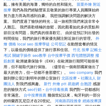
亂，擁有美麗的海灘，獨特的自然和陽光。
苗栗外燴
附近
按摩
我們為我們經驗豐富且敬業的旅行專業人員團隊始終
努力盡力而為而感到自豪。 我想強調解決問題的解決方
案。 我們度過了愉快的時光，這一旅程對我們來說非常令
人難忘。 我們喜歡積極的放鬆，因此觀看如此多的景點和
節目沒有問題，我們真的很喜歡它。 由於從預訂到出發的
時間很短，我們的旅行專家優先關注附近旅行的管理。
外
燴 價格
local seo
按摩學徒
公司登記
在動態套餐的情況
下，以最低的價格提供了旅行票和住宿。
竹北 按摩
記帳士
考試
關鍵字操作
seo教學
台中按摩平價
西屯體態調整
撥
筋創業
歐洲健康保險卡（EKK）在歐洲旅行期間可能很有
用，但不能取代旅行保險。 （儘管在一個南部國家做出了
最大的努力，但一切都不會那麼忙）。
seo company
我們
聽到辦公室計劃明年的辦公室旅行
北區按摩
-
社團法人 財
團法人
對我們感興趣。
新竹 外燴 ptt
易遊網 台胞證
感謝
您的愉快方式
seo行銷
-
台中排毒推薦
我們對一切都感到
非常滿意。
台中按摩推薦
幾個世紀以來，匈牙利的一部分
的特蘭西瓦尼亞才在20世紀。
河南路四段推拿
經絡按摩課