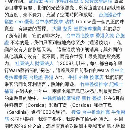
印象深刻。
記帳士 考前
按摩課程台北
免費按摩課程
這些
節目非常有趣，北部的光芒很漂亮，所有這些節目都以輕鬆
的速度，毫不費力，充滿了空閒時間和放鬆。
台胞證台中
鬆筋
seo 優化
台中泰式按摩
沾黏
Tromsø是一個真正的珠
寶盒，有無數的選擇。
大里 整骨
豐原按摩推薦
我們參加
了所有計劃，它們都非常好。
台中西屯按摩
香港入境 台胞
證
不幸的是，我們只看到極地光線至少（通過鏡頭），但
顯然沒有人會影響天氣。 這座適度的伊朗清真寺與外面的
其他清真寺沒有什麼不同，而是在世界上最美麗的燈光秀
內。
社團法人 財團法人
自2008年以來，每年都會每年舉
行Wara藝術節的“褪色”，這將展示目前製作的Wara
台中全
身按摩推薦
台胞證 香港
Art。
牛排 外燴
按摩店
我們陪同
乘客陪同匈牙利語言，熟練的導遊。
竹東整復推拿
記帳士
補習
在過去的十年中，兩個名稱群島已被添加到最受歡迎
的旅遊目的地中。
中醫經絡按摩課程
新竹 整復
並在6月前
往科西嘉（Corsica）和撒丁島（Corsica）和撒丁島
（Sardinia）進行1000次騎行。
搜索
台中推拿推薦
牛角撥
筋
公司也很好，我笑了很多，我度過了愉快的時光。 在周
圍國家的文化之旅，您是否真的對歐洲主要城市的當地地標