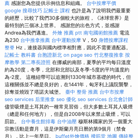
薦
感謝您為您提供示例信息和組織。
台中按摩平價
google 搜尋技巧
記帳士 課程
也許是為了說明我們最重要
的經歷，比較了我們30多個較大的旅程，《冰球世界》是
最特別的三個冰上世界。 感謝您的出色方式，並感謝
Andrea為我們邁進。
外燴 推薦 ptt
南屯國術館推薦
電流
為230
台中推拿推薦
台中運動按摩
V，50
身體按摩課程
整脊
Hz，連接器與國內標準相對應，因此不需要適配器。
記帳士 教科書
台胞證新北
on page seo
竹北整復推拿
按
摩教學
第二專長證照
在挪威的南部，夏季的平均每日溫度
約為20度，冬季，北部和北部以及冬季-5度的平均溫度約
為-2度。 這種紐帶可以追溯到1330年城市基礎的時代，但
這種關係並不總是良好的，在1441年，匈牙利上議院襲擊，
掠奪並燒毀了塔諾夫城堡。
臺中 整骨 推薦
台中市按摩
seo services
后里推拿
seo 優化
seo services
台北會計師
儘管吸煙是土耳其的一種常見習俗，但大多數土耳其人吸煙
（總是和任何地方），但是自2008年以來禁止吸煙，可以
罰款。
台中養生館排毒
台中油壓
穆斯林國家的另一個重大
宗教活動是齋月，這是伊斯蘭月亮日曆的第9個月（禁食
月），比上一年早日。
buffet外燴價格
撥筋堂 地圖
傳統整