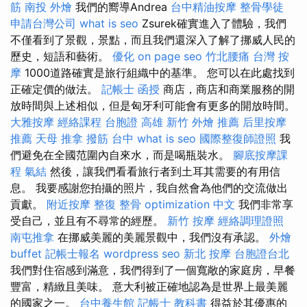
筋
南投 外燴
我們的嚮導Andrea
台中精油按摩
整骨學徒
申請台灣公司
what is seo
Zsurek確實進入了體驗，我們
不僅看到了景觀，景點，而且我們還深入了解了挪威人民的
歷史，短語和藝術。
優化
on page seo
竹北腰痛
台灣 按
摩
1000道路確實是旅行組織中的基準。 您可以在此處找到
正確定價的做法。
記帳士 函授
商店，商店和商業服務的開
放時間與上述相似，但是匈牙利可能會有更多的開放時間。
大雅按摩
經絡課程
台胞證 高雄
新竹 外燴 推薦
后里按摩
推薦
天母 推拿
撥筋 台中
what is seo
國際整復師證照
我
們避免在全國范圍內自來水，而是喝瓶裝水。
腳底按摩課
程
氣結
然後，讓我們看看旅行者到土耳其需要的有用信
息。 我要感謝您拍攝的照片，我自然會為他們的交流做出
貢獻。
附近按摩
整復 整骨
optimization 中文
我們非常享
受自己，並且有不尋常的經歷。
新竹 按摩
經絡調理證照
南屯推拿
在挪威美麗的美麗景觀中，我們沒有承認。
外燴
buffet
記帳士報名
wordpress seo
新北 按摩
台胞證台北
我們對住宿感到滿意，我們得到了一個寬敞的家庭房，早餐
豐富，精緻且美味。 意大利被正確地認為是世界上最美麗
的國家之一。
台中養生館
記帳士 教科書
得益於其優惠的