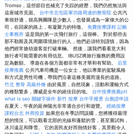
Tromso，這些節目也補充了失踪的經歷，我們仍然無法與
這座城市見面。
台中市北屯區軍功路周邊的整骨院
公共汽
車很舒適，很高興團隊是少數人，也發展成為一家偉大的公
司，在回家的路上，有凝聚力的特徵。
免費按摩課程
記帳
士事務所
這是我的第一次飛行旅行，這很棒。 對於那些去
那不勒斯及其周圍環境旅行的人，他們必須特別謹慎，因為
他們經常搶劫遊客並打破車輛。 然後，讓我們看看意大利
旅行者可能需要的有用信息。 IBUSZ將旅行服務的費用設
定為數額。 導遊在各個方面都非常有才華和有幫助。
后里
按摩推薦
公共汽車司機是一位女士，他以專業的駕駛風格
和方式是男性司機，帶我們沿著這條美麗而漫長的道路。
竹北 整骨
高級外燴
由於風景，自然現象，活動和運輸方式
的種類繁多，挪威是全年的絕佳目的地。
台中按摩推薦ptt
what is seo
關鍵字操作
新竹 按摩
台中手撥燙
台胞證申請
在夏天，午夜的延伸陽光非常適合步行和遊覽。
經絡按摩
課程台北
外商投資
如果您在冬季訪問該國，您將獲得最理
想的情況，可以觀看北部的光線和蓬鬆的雪，甚至嘗試狗，
冰川遠足和降雪。 它的居民友好而熱情好客，其景觀令人