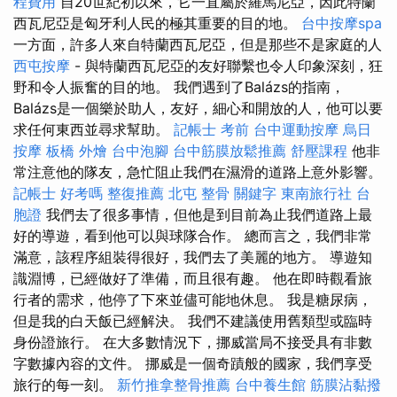
程費用
自20世紀初以來，它一直屬於羅馬尼亞，因此特蘭
西瓦尼亞是匈牙利人民的極其重要的目的地。
台中按摩spa
一方面，許多人來自特蘭西瓦尼亞，但是那些不是家庭的人
西屯按摩
- 與特蘭西瓦尼亞的友好聯繫也令人印象深刻，狂
野和令人振奮的目的地。 我們遇到了Balázs的指南，
Balázs是一個樂於助人，友好，細心和開放的人，他可以要
求任何東西並尋求幫助。
記帳士 考前
台中運動按摩
烏日
按摩
板橋 外燴
台中泡腳
台中筋膜放鬆推薦
舒壓課程
他非
常注意他的隊友，急忙阻止我們在濕滑的道路上意外影響。
記帳士 好考嗎
整復推薦
北屯 整骨
關鍵字
東南旅行社 台
胞證
我們去了很多事情，但他是到目前為止我們道路上最
好的導遊，看到他可以與球隊合作。 總而言之，我們非常
滿意，該程序組裝得很好，我們去了美麗的地方。 導遊知
識淵博，已經做好了準備，而且很有趣。 他在即時觀看旅
行者的需求，他停了下來並儘可能地休息。 我是糖尿病，
但是我的白天飯已經解決。 我們不建議使用舊類型或臨時
身份證旅行。 在大多數情況下，挪威當局不接受具有非數
字數據內容的文件。 挪威是一個奇蹟般的國家，我們享受
旅行的每一刻。
新竹推拿整骨推薦
台中養生館
筋膜沾黏撥