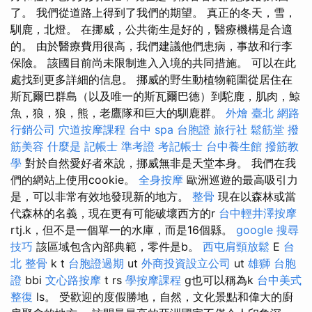
了。 我們從道路上得到了我們的期望。 真正的冬天，雪，
馴鹿，北燈。 在挪威，公共衛生是好的，醫療機構是合適
的。 由於醫療費用很高，我們建議他們患病，事故和行李
保險。 該國目前尚未限制進入入境的共同措施。 可以在此
處找到更多詳細的信息。 挪威的野生動植物範圍從居住在
斯瓦爾巴群島（以及唯一的斯瓦爾巴德）到駝鹿，肌肉，鯨
魚，狼，狼，熊，老鷹隊和巨大的馴鹿群。
外燴 臺北
網路
行銷公司
穴道按摩課程
台中 spa
台胞證 旅行社
鬆筋堂
撥
筋美容
什麼是
記帳士 準考證
考記帳士
台中養生館
撥筋教
學
對於自然愛好者來說，挪威無非是天堂本身。 我們在我
們的網站上使用cookie。
全身按摩
歐洲巡遊的最高吸引力
是，可以非常有效地發現新的地方。
整骨
現在以森林或當
代森林的名義，現在更有可能破壞西方的r
台中輕井澤按摩
rtj.k，但不是一個單一的水庫，而是16個縣。
google 搜尋
技巧
該區域包含內部典範，零件是b。
西屯肩頸放鬆
E
台
北 整骨
k t
台胞證過期
ut
外商投資設立公司
ut
雄獅 台胞
證
bbi
文心路按摩
t rs
學按摩課程
g也可以稱為k
台中美式
整復
ls。 受歡迎的度假勝地，自然，文化景點和偉大的廚