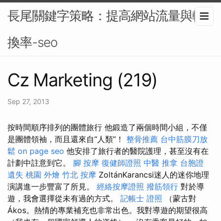
長尾關鍵字策略：提高網站流量與轉
換率-seo
Cz Marketing (219)
Sep 27, 2013
按時間順序排列的團體旅行 他鍛造了兩個時間小組，不僅
是團體領袖，而且還來自“人類”！
整骨推薦
台中筋膜刀放
鬆
on page seo
他安排了旅行者的醫院護理，甚至沒有在
計劃中註意到它。
腳 按摩
復健師證照
中醫 推拿
台胞證
遺失
桃園 外燴
竹北 按摩
ZoltánKarancsi迷人的迷你地理
演講進一步豐富了所見。
經絡按摩證照
撥筋領行
對於導
遊，我會選擇從未有過的方式。
記帳士 證照
（蒙古對
Ákos。熱情的專業補充也非常出色。我對導遊的期望很高