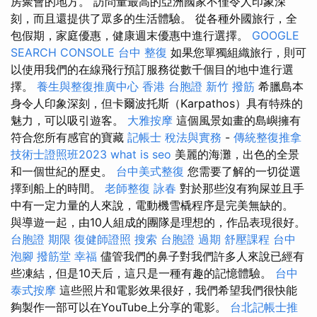
房聚會的地方。 訪問量最高的亞洲國家不僅令人印象深
刻，而且還提供了眾多的生活體驗。 從各種外國旅行，全
包假期，家庭優惠，健康週末優惠中進行選擇。
GOOGLE
SEARCH CONSOLE
台中 整復
如果您單獨組織旅行，則可
以使用我們的在線飛行預訂服務從數千個目的地中進行選
擇。
養生與整復推廣中心
香港 台胞證
新竹 撥筋
希臘島本
身令人印象深刻，但卡爾波托斯（Karpathos）具有特殊的
魅力，可以吸引遊客。
大雅按摩
這個風景如畫的島嶼擁有
符合您所有感官的寶藏
記帳士 稅法與實務
-
傳統整復推拿
技術士證照班2023
what is seo
美麗的海灘，出色的全景
和一個世紀的歷史。
台中美式整復
您需要了解的一切從選
擇到船上的時間。
老師整復 詠春
對於那些沒有狗屎並且手
中有一定力量的人來說，電動機雪橇程序是完美無缺的。
與導遊一起，由10人組成的團隊是理想的，作品表現很好。
台胞證 期限
復健師證照
搜索
台胞證 過期
舒壓課程
台中
泡腳
撥筋堂 幸福
儘管我們的鼻子對我們許多人來說已經有
些凍結，但是10天后，這只是一種有趣的記憶體驗。
台中
泰式按摩
這些照片和電影效果很好，我們希望我們很快能
夠製作一部可以在YouTube上分享的電影。
台北記帳士推