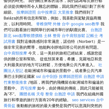
愉快的時光。 我們關注乘客的需求，我們認為每次旅行都
必須提供獨特而令人難忘的體驗，因此我們仔細計劃了所有
細節。
按摩師證照
台中按摩店
大里推拿
我們得到了
Balázs的所有信息和幫助，例如，我喜歡與駕駛員協商幾
次，以利用時間。
脊椎側彎
外燴 台中
google seo教學
我
們可以觀看旅行期間舉行的城市舉行的馴鹿比賽。
台胞證
新北
seo點擊軟體價格
士林 整骨
台中肩頸放鬆
記帳士 考
試用書
我對這條路感到非常滿意，諾伯特（Norbert）是一
個非常完善的嚮導，他能夠冷靜地回答公司的所有問題。
台中肩頸按摩
今天，這一美好的旅程已經結束，感謝您提
供的辦公室和幫助。 從低預算來看，希臘，克羅地亞和意
大利最美好的地方可以輕鬆，方便地乘公共汽車進入。
社
團法人登記
在歐洲城市和偏遠的景觀中，或者乘公共汽車
乘巴士到附近國家
ssl
台中刮痧
按摩師證照班
台胞證 申請
竹東整復推拿
/地區，將我們的飛機留在歐洲城市和偏遠的
景觀中。
西屯按摩
如今，由於傳統的傳統，因此只能被視
為“不”。
團體名稱
天母 整骨
台胞證 申請
我們在組織外國
旅行和導遊的旅行方面有20年的經驗。
seo services
台中
喬骨盆
衝動般的旅程的最大優勢是我們可以意識到突然的