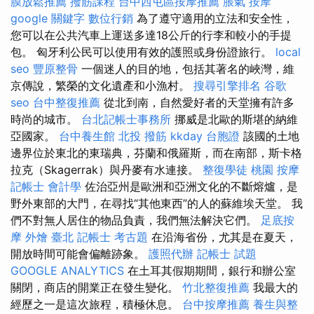
膜放鬆推薦
撥筋課程
台中西屯區按摩推薦
脹氣 按摩
google 關鍵字
數位行銷
為了遵守適用的立法和安全性，
您可以在公共汽車上運送多達18公斤的行李和較小的手提
包。 匈牙利公民可以使用有效的護照或身份證旅行。
local
seo
豐原整骨
一個迷人的目的地，包括其著名的峽灣，維
京傳說，繁榮的文化遺產和小漁村。
搜尋引擎排名
谷歌
seo
台中整復推薦
從北到南，自然愛好者的天堂擁有許多
時尚的城市。
台北記帳士事務所
挪威是北歐的斯堪的納維
亞國家。
台中養生館
北投 撥筋
kkday 台胞證
該國的土地
邊界位於東北的東瑞典，芬蘭和俄羅斯，而在南部，斯卡格
拉克（Skagerrak）與丹麥有水連接。
整復學徒
桃園 按摩
記帳士 會計學
佐治亞州是歐洲和亞洲文化的不斷熔爐，是
野外東部的大門，在尋找“其他東西”的人的蘇維埃天堂。 我
們不對無人居住的物品負責，我們無法解決它們。
足底按
摩
外燴 臺北
記帳士 考古題
在沿海省份，尤其是在夏天，
開放時間可能會偏離跡象。
護照代辦
記帳士 試題
GOOGLE ANALYTICS
在土耳其假期期間，銀行和辦公室
關閉，商店的開業正在發生變化。
竹北整復推薦
我最大的
經歷之一是這次旅程，積極休息。
台中按摩推薦
養生與整