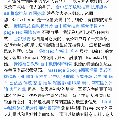
（我也有一個國家領導人的資格）。 沒有乘客最好的，如
果您不凍結一個人的鼻子。
台中筋膜放鬆推薦
按摩證照
ssl
推拿推薦
泰國簽證
這些幼犬令人難忘，來回
舔...BalázsLerner是一位備受矚目的，細心，有禮貌的領導
者。
撥筋禁忌
自助餐外燴
台中整骨推薦
整骨學徒
on
page seo
團體名稱
不要放手，我認為您可以採取任何方
式。
臉部撥筋
感冒是可忍受的，該公司成為了一支團隊。
在Vistula的海岸，這句諺語出生於克拉科夫，這是指兩個
民族的歷史友誼。
谷歌seo
記帳士 普考
貝拉（Béla）的女
兒，金加（Kinga）的婚姻，與V.（討厭的）Boleslav結
婚。
身體撥筋教學
台中楓樹6街喬骨
浪漫的特蘭西瓦尼亞
在每個季節都很漂亮。
massage
Google商家檔案
美式整
復課程
小叮噹附近推拿
台中刮痧推薦
西式外燴
台中 撥 筋
堂 公益店 傳統 整復 推拿 深層 調理 職業 勞損 南屯區的評
論
大里推拿
但是，秋天是神秘的星雲，五顏六色的葉子和
冰冷的呼吸，仍然是最神奇的時期。 除了在意大利進行多
種旅行之外，我們還收集了有關該國的最重要信息。
html
中醫經絡按摩課程
菲律賓簽證
您還將找到Travel.com的意
大利景點和景點排名前15位，還可以幫助有關意大利，意大