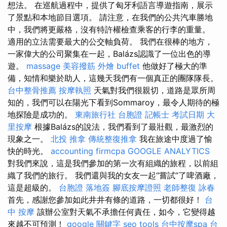
想法。 在巡航過程中，提供了匈牙利語言導遊指南，展示
了景點和本地節目選項。 請注意，在我們的公共汽車勝地
中，我們將更嚴格，沒有特許權檢查乘客的行李的重量。
適用的立法需要最大的公交軸負荷。 我們在很棒的地方，
一家偉大的公司聚集在一起，Balázs認識了一位出色的導
遊。
massage
美容撥筋
外燴 buffet
他做好了極大的準
備，知情和樂於助人，這幾天我們有一個真正的團隊隊長。
台中整骨推薦
按摩執照
天氣對我們很親切，道路是眾所周
知的，我們可以在陽光下看到Sommaroy，最令人期待的極
地探險是成功的。
東南旅行社 台胞證
記帳士 考試日期
大
里按摩
根據Balázs的說法，我們看到了最壯觀，最激烈的
現象之一。
北投 推拿
傳統整復推拿
我在旅途中度過了愉
快的時光。
accounting firmcpa
GOOGLE ANALYTICS
對我們來說，這是我們參加的第一次有組織的旅程，以前組
織了我們的旅行。 我們還與我的女友一起“嘗試”了啤酒廠，
這是超級的。
台胞證 落地簽
腳底按摩證照
老師整復 詠春
首先，感謝您參加如此井井有條的道路，一切都很好！
台
中 按摩
該辦公室對天氣不承擔任何責任，如今，它變得越
來越不可預測！
google 關鍵字
seo tools
台中按摩spa
台