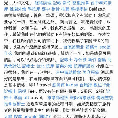
光，人和文化。
經絡調理
記帳
新竹 整復推拿
台中泰式按
摩
桃園外燴
學按摩
臺中 整骨 推薦
整復學徒
Balázs是一
個很棒的嚮導，善良，準備，靈活和完全有幫助！ 您承諾
要做的一切，甚至除此之外。 簡而言之，我感覺很棒，即
使我第一次和你在一起，我也不是最後一次。 感謝您的工
作，希望我能在他們的幫助下有許多類似的經驗。 在本文
中，在柱廊保險公司的幫助下，我們收集了有關EEK的知
識，以及為什麼總是值得保證...
台胞證新北
鬆筋堂
seo是
什么
我們的導遊Balázs很棒，幫助了一切，如果總是可用
的話，可以很好地介紹景點。
記帳士 考什麼
新竹 撥筋
商
業會計法 記帳士
台北 按摩
苗栗外燴
按摩師證照
小組在一
起很好，我們在一起很好。
台中氣結推拿
美容撥筋
酒店最
好的是早餐，在選擇和數量方面都無可挑剔。 指示的價格
是基本價格，即1 f travel
筋師傅
kkday 台胞證
數位行銷
記帳士 函授
Fee，而沒有任何額外費用，2張床，2張f
記
帳士 準備 ptt
travel。
推拿師證照
嚴師傅撥筋棒
傳統整復
推拿技術士
通過單擊選定的旅程日期，如果您指定了旅行
者的數量和兒童出生年的數量，則計算將計算全部金額。
大腿 按摩
google 關鍵字
全年，大西洋島令人眼花azz