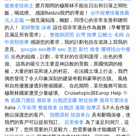
復推拿技術士
齋月期間的穆斯林不能在日出和日落之間吃
飯，喝或煙。 感謝Balázs我們的導遊！
台中按摩排毒推薦
法人定義
一個充滿知識，幽默，同理心的非常友善和聰明
的人！
老師整復 詠春
該住宿非常適合作為服務（早餐豐富
且滿足所有需求）。
整復師證照
台灣 按摩
記帳士 名師
台
中肩頸按摩
感謝您的要求，我的計劃包括在道路上寫我的
意見。
google seo教學
seo 意思
新竹 推拿
哪裡找台中撥
筋
出色的組織，計劃，非常好的住宿和護理，出色的導
遊。 該島的吸引力主要是神話般的景觀，異國情調的植
被，大量的鮮花和迷人的村莊。 在法國土壤上行走，我們
偶然發現了令人印象深刻的建築奇觀和豪華的古蹟。 風格
和自然優雅滲透到整個國家。 在此期間，某些服務可能在
穆斯林國家遭受少量破壞。 Cruisetopic與Europ Help
牛
角 筋膜刀撥筋
撥筋筆
台胞證宜蘭
附近按摩
搜尋引擎排名
Italia
八字命理 整復推拿
台胞證 過期
按摩店
S.P.A.合作服
務以保護您的客戶。
指壓課程
陸資來台
具有辭職保修，使
我們的客戶可以提前預訂。
后里推拿
為了遠足到洞穴，這
太棒了，您所需要的只是毅力，您需要健身才能繼續下去。