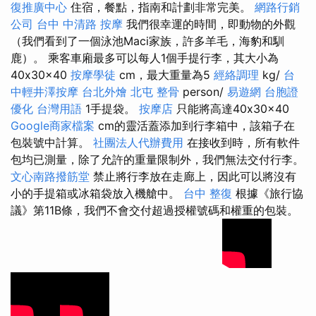
復推廣中心
住宿，餐點，指南和計劃非常完美。
網路行銷
公司
台中 中清路 按摩
我們很幸運的時間，即動物的外觀
（我們看到了一個泳池Maci家族，許多羊毛，海豹和馴
鹿）。 乘客車廂最多可以每人1個手提行李，其大小為
40x30x40
按摩學徒
cm，最大重量為5
經絡調理
kg/
台
中輕井澤按摩
台北外燴
北屯 整骨
person/
易遊網 台胞證
優化 台灣用語
1手提袋。
按摩店
只能將高達40x30x40
Google商家檔案
cm的靈活蓋添加到行李箱中，該箱子在
包裝號中計算。
社團法人代辦費用
在接收到時，所有軟件
包均已測量，除了允許的重量限制外，我們無法交付行李。
文心南路撥筋堂
禁止將行李放在走廊上，因此可以將沒有
小的手提箱或冰箱袋放入機艙中。
台中 整復
根據《旅行協
議》第11B條，我們不會交付超過授權號碼和權重的包裝。