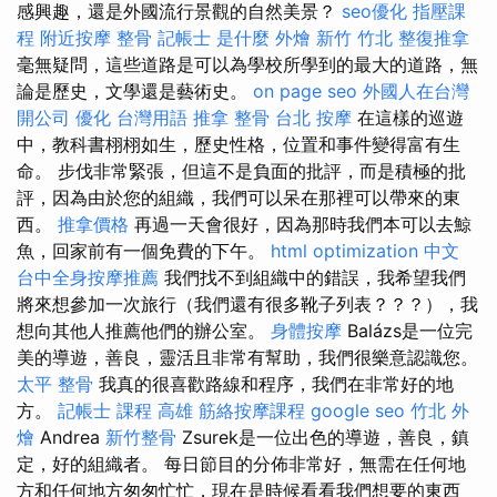
感興趣，還是外國流行景觀的自然美景？
seo優化
指壓課
程
附近按摩
整骨
記帳士 是什麼
外燴 新竹
竹北 整復推拿
毫無疑問，這些道路是可以為學校所學到的最大的道路，無
論是歷史，文學還是藝術史。
on page seo
外國人在台灣
開公司
優化 台灣用語
推拿 整骨
台北 按摩
在這樣的巡遊
中，教科書栩栩如生，歷史性格，位置和事件變得富有生
命。 步伐非常緊張，但這不是負面的批評，而是積極的批
評，因為由於您的組織，我們可以呆在那裡可以帶來的東
西。
推拿價格
再過一天會很好，因為那時我們本可以去鯨
魚，回家前有一個免費的下午。
html
optimization 中文
台中全身按摩推薦
我們找不到組織中的錯誤，我希望我們
將來想參加一次旅行（我們還有很多靴子列表？？？），我
想向其他人推薦他們的辦公室。
身體按摩
Balázs是一位完
美的導遊，善良，靈活且非常有幫助，我們很樂意認識您。
太平 整骨
我真的很喜歡路線和程序，我們在非常好的地
方。
記帳士 課程 高雄
筋絡按摩課程
google seo
竹北 外
燴
Andrea
新竹整骨
Zsurek是一位出色的導遊，善良，鎮
定，好的組織者。 每日節目的分佈非常好，無需在任何地
方和任何地方匆匆忙忙，現在是時候看看我們想要的東西