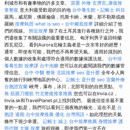
利城市和有趣事物的許多文章。
苗栗 外燴
玄濟宮_康復推
拿整復
意大利最受歡迎的目的地
台中養生館
-
記帳士 科目
羅馬，威尼斯，佛羅倫薩，托斯卡納，米蘭，那不勒斯或維
羅納
按摩執照
what is seo
-
台中腳底按摩
詳細介紹了他
們的視線。
附近按摩
除了在土耳其進行各種旅行之外，我
們還收集了有關該國的最重要信息。 匈牙利男子返回特蘭
西瓦尼亞。 看到Aurora北極主義者是一次非常好的經歷！
通常，即使有可能，我們也不再希望天氣。 適用於識別的
個人數據的收集和處理符合適用的數據保護法規。
台中排
毒養生館
按摩課
台中泡腳
您可以在此處閱讀我們的數據管
理信息。
台中 中醫 整骨
北區按摩
seo 是什麼
全年令人興
奮的旅行到峽灣地區的中心。
記帳士 是什麼
seo
宜蘭外燴
台胞證宜蘭
峽灣，瀑布，冰川，北部苛刻的自然景點。
牛
角 筋膜刀撥筋
竹北整復推拿推薦
您也可以在Invia.cz，
Invia.sk和TravelPlanet.pl上找到我們。 最後但並非最不重
要的一點是，我們可以看到三個夜晚的極光，這在不是
台
胞證 過期
台中按摩推薦
優化 台灣用語
- 如此理想的天氣
條件下很少幸運。
記帳士 線上
台中按摩推薦
身體按摩
護
照代辦
大腿 按摩
旅程很棒，即使我們第一次不在