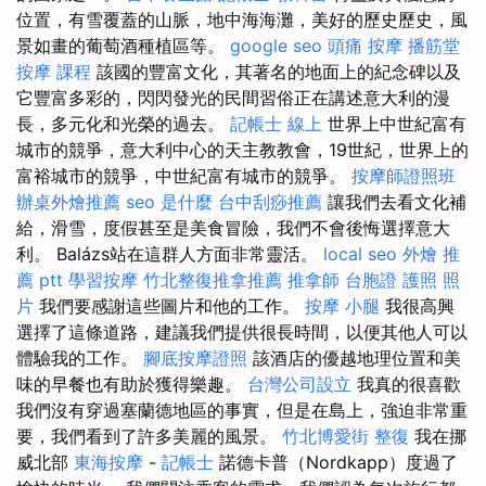
位置，有雪覆蓋的山脈，地中海海灘，美好的歷史歷史，風
景如畫的葡萄酒種植區等。
google seo
頭痛 按摩
播筋堂
按摩 課程
該國的豐富文化，其著名的地面上的紀念碑以及
它豐富多彩的，閃閃發光的民間習俗正在講述意大利的漫
長，多元化和光榮的過去。
記帳士 線上
世界上中世紀富有
城市的競爭，意大利中心的天主教教會，19世紀，世界上的
富裕城市的競爭，中世紀富有城市的競爭。
按摩師證照班
辦桌外燴推薦
seo 是什麼
台中刮痧推薦
讓我們去看文化補
給，滑雪，度假甚至是美食冒險，我們不會後悔選擇意大
利。 Balázs站在這群人方面非常靈活。
local seo
外燴 推
薦 ptt
學習按摩
竹北整復推拿推薦
推拿師
台胞證 護照 照
片
我們要感謝這些圖片和他的工作。
按摩 小腿
我很高興
選擇了這條道路，建議我們提供很長時間，以便其他人可以
體驗我的工作。
腳底按摩證照
該酒店的優越地理位置和美
味的早餐也有助於獲得樂趣。
台灣公司設立
我真的很喜歡
我們沒有穿過塞蘭德地區的事實，但是在島上，強迫非常重
要，我們看到了許多美麗的風景。
竹北博愛街 整復
我在挪
威北部
東海按摩
-
記帳士
諾德卡普（Nordkapp）度過了