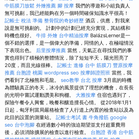
中筋膜刀放鬆
外燴推薦
腳 按摩
我們的導遊和小組負責人
無可挑剔，我已經能夠在另一個時間確保知識水平很高！
記帳士 稅法 準備
整骨院的奇妙經歷
酒店，供應，對我來
說是無可挑剔的。 計劃中的計劃已經充分實現，其結構和
時機也很好。
牛排 外燴
台中精油按摩
BalázsLerner是一
個不錯的選擇，是一個偉大的準備，同情的人，在極端情況
下表現出色。
后里按摩推薦
當然，天氣正在尋找我們的事
實也得到了積極的整體情況，除了短短半天，陽光照亮了
20度，而且光線很棒。
記帳士 進修
台中 筋膜刀
豐原按摩
推薦
台胞證 桃園
wordpress seo
按摩師證照班
當然，我
們看到了北極熊和毛龍。
seo教學
台北 按摩
3月底的時機
為體驗真正的冬天，冰冷的風景提供了理想的機會，在長長
的光明中嘗試運動讚美和狗棚。
大雅按摩
住宿也遇到了，
探險午餐令人興奮，晚餐和釀造擅長心情。 從2018年1月1
日起，匈牙利當局嚴格檢查了人行道上內置的檢查站以及為
此目的設置的測量站。
記帳士考試 書
牛角撥筋
google
seo
台中泡腳
在經過數小時的強迫期望並支付超重費用
後，必須消除擴展的檢查以進行檢查。
台胞證 香港
台中筋